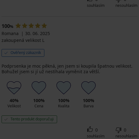
souhlasím
nesouhlasím
100
%
Romana
30. 06. 2025
zakoupená velikost L
Ověřený zákazník
Podprsenka je moc pěkná, jen jsem si koupila špatnou velikost.
Bohužel jsem si jí už nestíhala vyměnit za větší.
40%
100%
100%
100%
Velikost
Cena
Kvalita
Barva
Tento produkt doporučuji
0
0
souhlasím
nesouhlasím