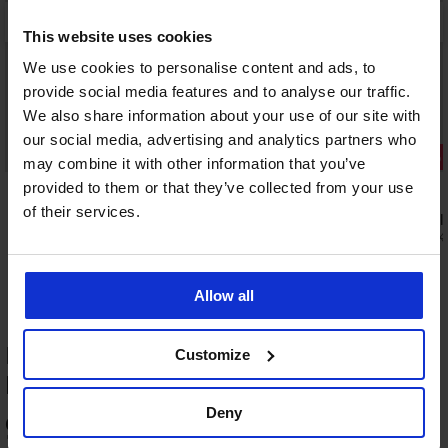
This website uses cookies
We use cookies to personalise content and ads, to
provide social media features and to analyse our traffic.
We also share information about your use of our site with
Výprodej
our social media, advertising and analytics partners who
Sleva -70%
Sleva -50%
may combine it with other information that you’ve
provided to them or that they’ve collected from your use
5
4,2
of their services.
Horní díl plavek Neha Red
Horní díl p
225 Kč
330 Kč
750 Kč
660 K
Allow all
HODNOCENÍ PRODUKTU Horní díl
Customize
bikin Cayla
Výprodej
-50%
Deny
ED
92
%
5