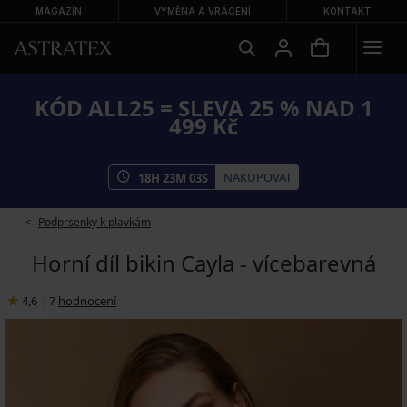
MAGAZÍN
VÝMĚNA A VRÁCENÍ
KONTAKT
KÓD ALL25 = SLEVA 25 % NAD 1
499 Kč
NAKUPOVAT
18
H
23
M
03
S
Podprsenky k plavkám
Horní díl bikin Cayla - vícebarevná
4,6
|
7
hodnocení