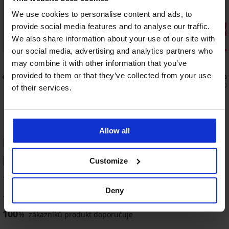
We use cookies to personalise content and ads, to
provide social media features and to analyse our traffic.
1+1 ZDARMA
1+1 ZDARM
We also share information about your use of our site with
Výprodej
Výprodej
our social media, advertising and analytics partners who
Sleva -70%
Sleva -70%
5
4,8
may combine it with other information that you’ve
provided to them or that they’ve collected from your use
ex
Horní díl rychleschnoucích plavek
Horní díl t
Spacer 3D Gold Summer
630 Kč
2 100
of their services.
537 Kč
1 790 Kč
Allow all
HODNOCENÍ PRODUKTU Horní díl
plavek Calimera III Push-Up
Customize
100
%
Deny
1 zákazníků produkt hodnotilo
100
%
zákazníků produkt doporučuje