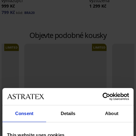
vyhlazující
vyztužená
999 Kč
1 299 Kč
799 Kč
kód:
BRA20
Objevte podobné kousky
LIMITED
LIMITED
Consent
Details
About
This website uses cookies