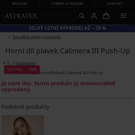
MAGAZÍN
VÝMĚNA A VRÁCENÍ
KONTAKT
VELKÝ LETNÍ VÝPRODEJ AŽ −70 %
Dvoudílné plavky s kosticemi
Horní díl plavek Calimera III Push-Up
5
|
1
hodnocení
Výprodej
-70%
Je nám líto. Tento produkt je momentálně
vyprodaný.
Podobné produkty