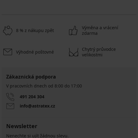
Výměna a vrácení
8 % z nákupu zpět
zdarma
Chytrý průvodce
Výhodné poštovné
velikostmi
Zákaznická podpora
V pracovních dnech od 8:00 do 17:00
491 204 304
info@astratex.cz
Newsletter
Nenechte si ujít žádnou slevu.