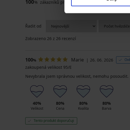
100
%
zákazníků produkt doporučuje
Řadit od
Zobrazeno
26
z 26 recenzí
100
Marie
26. 06. 2026
Ově
%
zakoupená velikost 95/E
Nevybrala jsem správnou velikost, nemohu posoudit.
40%
80%
80%
80%
Velikost
Cena
Kvalita
Barva
Tento produkt doporučuji