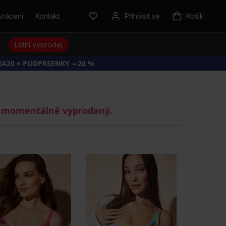
vrácení
Kontakt
Přihlásit se
Košík
y
Letní výprodej
RA20 = PODPRSENKY −20 %
je momentálně vyprodaný.