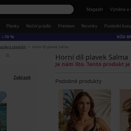
Hledat
Magazín
Výměna a 
Plavky
Noční prádlo
Premium
Novinky
Poslední kus
 −70 %
KÓD B
senky k plavkám
Horní díl plavek Salma
Horní díl plavek Salma
Je nám líto. Tento produkt 
Zobrazit
Podobné produkty