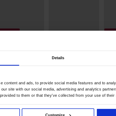
+1 ZDARMA
1+1 
ýprodej
Výpro
Sleva -40%
eva -50%
Sleva
4,3
5
ní díl bikin Shiny Flowers
Horní díl plavek Auralux
Horní d
Details
Abstra
 Kč
1 490 Kč
954 Kč
1 590 Kč
895 Kč
e content and ads, to provide social media features and to analy
NOCENÍ PRODUKTU Horní díl plavek S
 our site with our social media, advertising and analytics partn
 provided to them or that they’ve collected from your use of their
5
25x
4
0x
3
0x
Customize