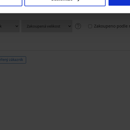
2
0x
1
1x
Zakoupeno podle r
řený zákazník