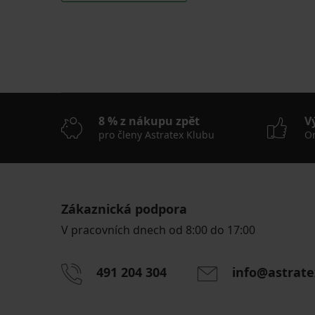
8 % z nákupu zpět
V
pro členy Astratex Klubu
On
Zákaznická podpora
V pracovních dnech od 8:00 do 17:00
491 204 304
info@astrate