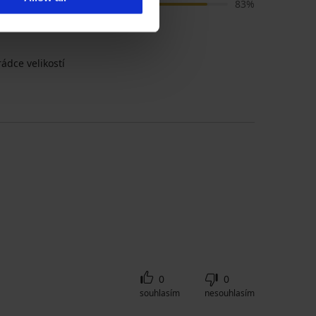
Velikost
83%
ádce velikostí
0
0
souhlasím
nesouhlasím