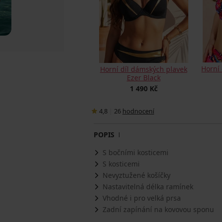
Horní
Horní díl dámských plavek
Ezer Black
1 490 Kč
4,8
|
26
hodnocení
POPIS
S bočními kosticemi
S kosticemi
Nevyztužené košíčky
Nastavitelná délka ramínek
Vhodné i pro velká prsa
Zadní zapínání na kovovou sponu