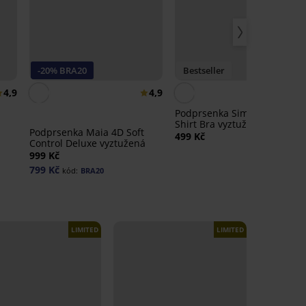
-20% BRA20
Bestseller
4,9
4,9
4,
Podprsenka Simplicity T-
Shirt Bra vyztužená
Podprsenka Maia 4D Soft
499 Kč
Control Deluxe vyztužená
999 Kč
799 Kč
kód:
BRA20
LIMITED
LIMITED