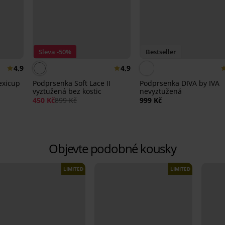
Sleva -50%
Bestseller
4,9
4,9
exicup
Podprsenka Soft Lace II
Podprsenka DIVA by IVA
vyztužená bez kostic
nevyztužená
450 Kč
899 Kč
999 Kč
Objevte podobné kousky
LIMITED
LIMITED