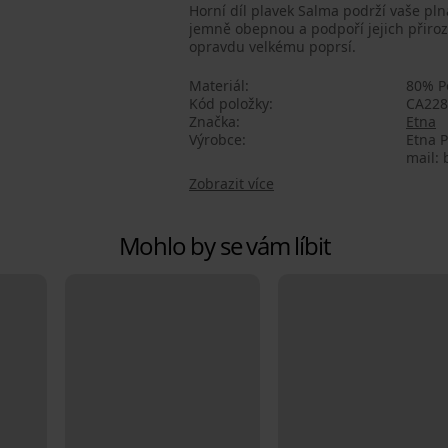
Horní díl plavek Salma podrží vaše pln
jemně obepnou a podpoří jejich přiroze
opravdu velkému poprsí.
Materiál
80% P
Kód položky
CA22
Značka
Etna
Výrobce
Etna P
mail: 
Zobrazit více
Mohlo by se vám líbit