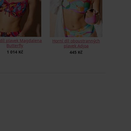
 díl plavek Magdalena
Horní díl oboustranných
Butterfly
plavek Adjoa
1 014 Kč
445 Kč