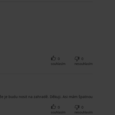
0
0
souhlasím
nesouhlasím
, že je budu nosit na zahradě. Děkuji. Asi mám špatnou
0
0
souhlasím
nesouhlasím