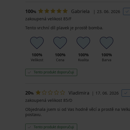
100
Gabriela
23. 06. 2026
%
zakoupená velikost 85/F
Tento vrchní díl plavek je prostě bomba.
100%
100%
100%
100%
Velikost
Cena
Kvalita
Barva
Tento produkt doporučuji
20
Vladimira
17. 06. 2026
%
zakoupená velikost 85/D
Objednala jsem si od Vas hodně věcí a prostě na Velká
postavu.
Tento produkt doporučuji