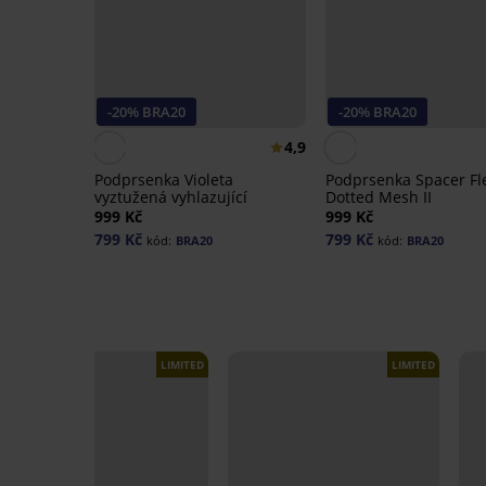
-20% BRA20
-20% BRA20
4,9
Podprsenka Violeta
Podprsenka Spacer Fl
vyztužená vyhlazující
Dotted Mesh II
999 Kč
999 Kč
799 Kč
799 Kč
kód:
BRA20
kód:
BRA20
LIMITED
LIMITED