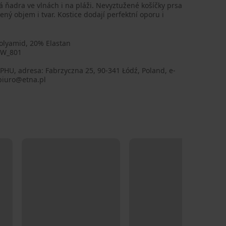
á ňadra ve vlnách i na pláži. Nevyztužené košíčky prsa
ný objem i tvar. Kostice dodají perfektní oporu i
olyamid, 20% Elastan
8W_801
PHU, adresa: Fabrzyczna 25, 90-341 Łódź, Poland, e-
biuro@etna.pl