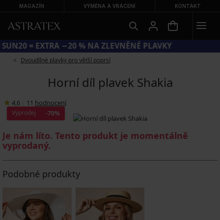
MAGAZÍN
VÝMĚNA A VRÁCENÍ
KONTAKT
KÓD SUN20 = EXTRA −20 % NA ZLEVNĚNÉ PLAVKY
Dvoudílné plavky pro větší poprsí
Horní díl plavek Shakia
4,6
|
11
hodnocení
Výprodej
-70%
Je nám líto. Tento produkt je momentálně
vyprodaný.
Podobné produkty