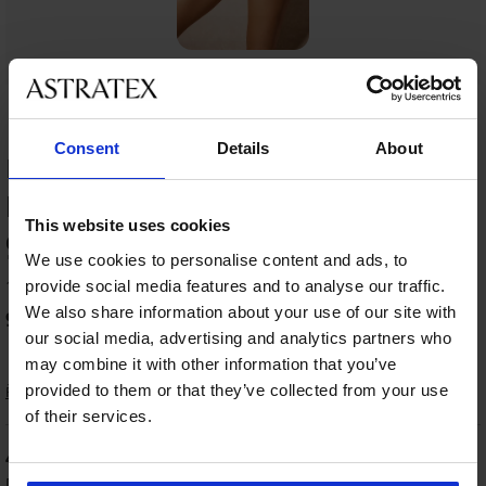
Consent
Details
About
HODNOCENÍ PRODUKTU Horní díl
plavek Shakia
This website uses cookies
93
%
We use cookies to personalise content and ads, to
11 zákazníků produkt hodnotilo
provide social media features and to analyse our traffic.
We also share information about your use of our site with
90
%
zákazníků produkt doporučuje
our social media, advertising and analytics partners who
may combine it with other information that you’ve
provided to them or that they’ve collected from your use
Řazení
of their services.
40
%
Dana
07. 10. 2025