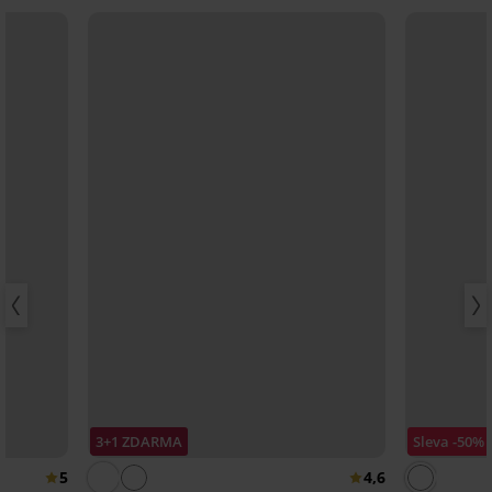
3+1 ZDARMA
Sleva -50%
5
4,6