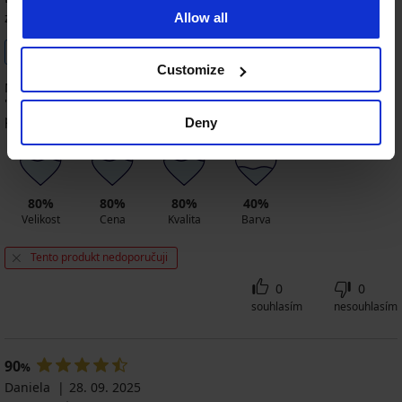
zakoupená velikost 75/G
Allow all
Zakoupeno podle rádce
Ověřený zákazník
velikostí
Customize
Na fotografii živé barvy, ve skutečnosti působí bohužel
"babkovsky", navíc vytváří o mnoho mohutnější poprsí, působí to
příliš robustně
Deny
80%
80%
80%
40%
Velikost
Cena
Kvalita
Barva
Tento produkt nedoporučuji
0
0
souhlasím
nesouhlasím
90
%
Daniela
28. 09. 2025