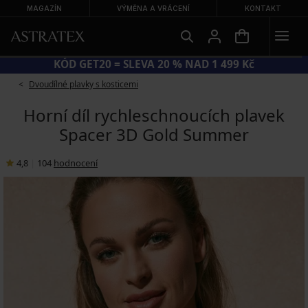
MAGAZÍN
VÝMĚNA A VRÁCENÍ
KONTAKT
VELKÝ LETNÍ VÝPRODEJ AŽ −70 %
Dvoudílné plavky s kosticemi
Horní díl rychleschnoucích plavek
Spacer 3D Gold Summer
4,8
|
104
hodnocení