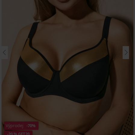
Výprodej
-70%
-20 % GET20