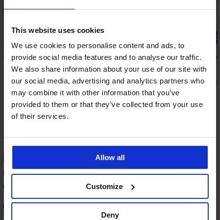
This website uses cookies
-20% GET20
We use cookies to personalise content and ads, to
Výprodej
-20% GET20
provide social media features and to analyse our traffic.
Sleva -40%
4,9
5
We also share information about your use of our site with
our social media, advertising and analytics partners who
Horní díl plavek Anaya
Noční košile
790 Kč
899 Kč
may combine it with other information that you’ve
632 Kč
431 Kč
kód:
GET20
kód:
provided to them or that they’ve collected from your use
of their services.
HODNOCENÍ PRODUKTU Horní díl
Allow all
rychleschnoucích plavek Spacer 3D
Gold Summer
-20 % GET20
Customize
ED
96
4,9
%
Deny
Horní