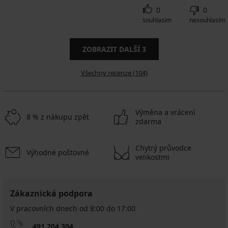
0
0
souhlasím
nesouhlasím
ZOBRAZIT DALŠÍ
3
Všechny recenze (104)
Výměna a vrácení
8 % z nákupu zpět
zdarma
Chytrý průvodce
Výhodné poštovné
velikostmi
Zákaznická podpora
V pracovních dnech od 8:00 do 17:00
491 204 304