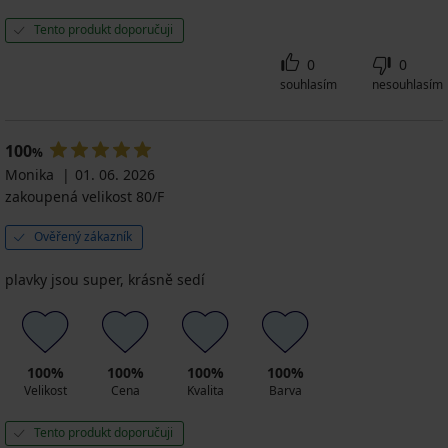
Tento produkt doporučuji
0
0
souhlasím
nesouhlasím
100
%
Monika
01. 06. 2026
zakoupená velikost 80/F
Ověřený zákazník
plavky jsou super, krásně sedí
100%
100%
100%
100%
Velikost
Cena
Kvalita
Barva
Tento produkt doporučuji