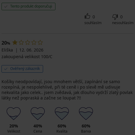
Tento produkt doporučuji
0
0
souhlasím
nesouhlasím
20
%
Eliška
12. 06. 2026
zakoupená velikost 100/C
Ověřený zákazník
Košíky neodpovídají, jsou mnohem větší, zapínání se samo
rozepíná, je nespolehlivé, při té ceně i po slevě mě udivuje
nekvalita jako celek.. jsem zvědavá, jak dlouho vydrží zlatý povlak
látky než popraská a začne se loupat ?!!
20%
40%
60%
60%
Velikost
Cena
Kvalita
Barva