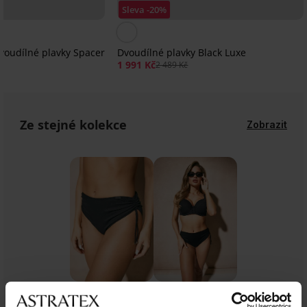
Sleva -20%
voudílné plavky Spacer
Dvoudílné plavky Black Luxe
1 991 Kč
2 489 Kč
Ze stejné kolekce
Zobrazit