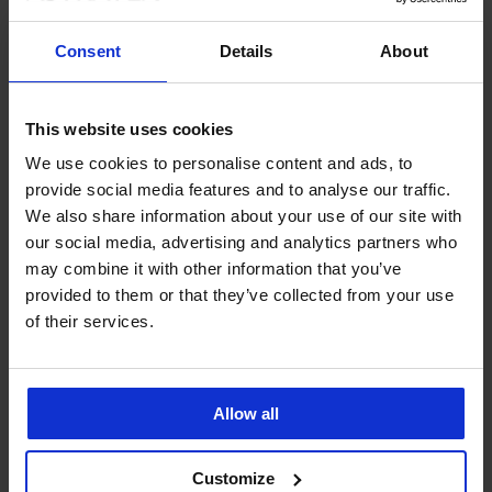
Ze stejné kolekce
Consent
Details
About
Výprodej
Výprodej
-70%
-70%
This website uses cookies
-30%
-30%
1+1 ZDARMA
1+1 ZDARMA
ED
ITED
IMITED
LIMITED
LIMITED
We use cookies to personalise content and ads, to
4,6
4,5
4,9
5
5
provide social media features and to analyse our traffic.
Horní
Horní
Horní
Horní
Horní
Horní
Horní
We also share information about your use of our site with
díl
díl
díl
díl
díl
díl
díl
our social media, advertising and analytics partners who
plavek
mateřských
plavek
plavek
rychleschnoucích
bikin
plavek
Satin
plavek
Satin
DIVA
plavek
Meena
Nia
may combine it with other information that you’ve
Black
Azzurra
Black
by
Spacer
II
1 190
provided to them or that they’ve collected from your use
V
I
IVA
Lara
276
180
Kč
of their services.
Bardot
Gol...
413
790
Kč
Kč
Black
1 690
Kč
Kč
920
600
1 393
Kč
590
Kč
Kč
Kč
Kč
1 990
Allow all
Kč
Customize