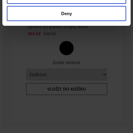
Deny
Spodní díl plavek Simply Black
559 Kč
799 Kč
Zvolte velikost
VLOŽIT DO KOŠÍKU