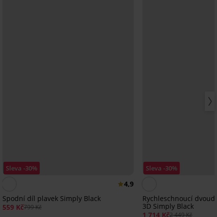
Sleva -30%
Sleva -30%
4,9
Spodní díl plavek Simply Black
Rychleschnoucí dvoudí
3D Simply Black
559 Kč
799 Kč
1 714 Kč
2 449 Kč