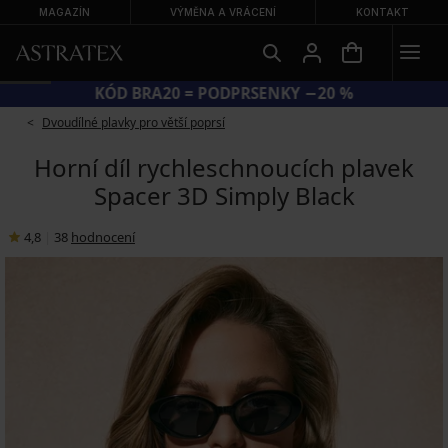
MAGAZÍN
VÝMĚNA A VRÁCENÍ
KONTAKT
KÓD BRA20 = PODPRSENKY −20 %
Dvoudílné plavky pro větší poprsí
Horní díl rychleschnoucích plavek
Spacer 3D Simply Black
4,8
|
38
hodnocení