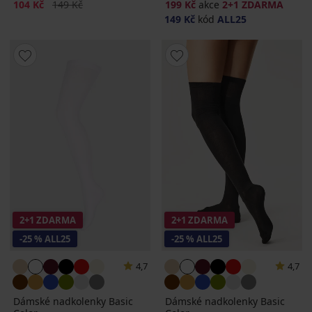
Sleva
Původní cena
104 Kč
149 Kč
199 Kč
akce
2+1 ZDARMA
149 Kč
kód
ALL25
2+1 ZDARMA
2+1 ZDARMA
-25 % ALL25
-25 % ALL25
4,7
4,7
Dámské nadkolenky Basic
Dámské nadkolenky Basic