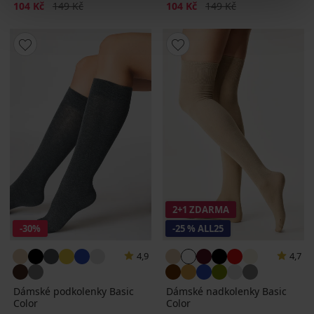
Sleva
Původní cena
Sleva
Původní cena
104 Kč
149 Kč
104 Kč
149 Kč
2+1 ZDARMA
-30%
-25 % ALL25
4,9
4,7
Dámské podkolenky Basic
Dámské nadkolenky Basic
Color
Color