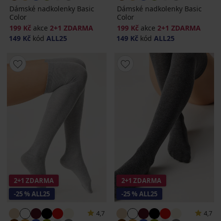
Dámské nadkolenky Basic
Dámské nadkolenky Basic
Color
Color
199 Kč
akce
2+1 ZDARMA
199 Kč
akce
2+1 ZDARMA
149 Kč
kód
ALL25
149 Kč
kód
ALL25
2+1 ZDARMA
2+1 ZDARMA
-25 % ALL25
-25 % ALL25
4,7
4,7