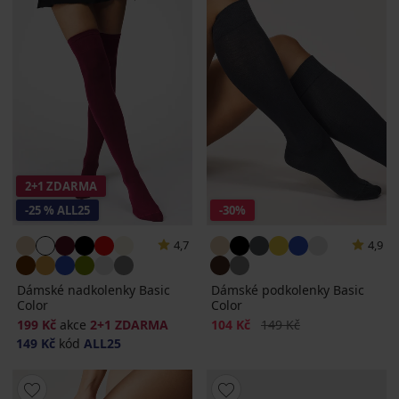
2+1 ZDARMA
-25 % ALL25
-30%
4,7
4,9
Dámské nadkolenky Basic
Dámské podkolenky Basic
Color
Color
Sleva
Původní cena
199 Kč
akce
2+1 ZDARMA
104 Kč
149 Kč
149 Kč
kód
ALL25