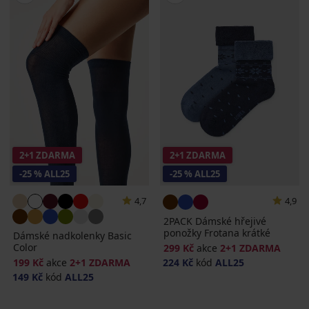
2+1 ZDARMA
2+1 ZDARMA
-25 % ALL25
-25 % ALL25
4,7
4,9
2PACK Dámské hřejivé
ponožky Frotana krátké
Dámské nadkolenky Basic
Color
299 Kč
akce
2+1 ZDARMA
199 Kč
akce
2+1 ZDARMA
224 Kč
kód
ALL25
149 Kč
kód
ALL25