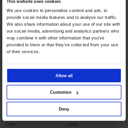
This website uses cookies
Sleva
Původní cena
Sleva
Původní cena
104 Kč
149 Kč
104 Kč
149 Kč
We use cookies to personalise content and ads, to
provide social media features and to analyse our traffic.
We also share information about your use of our site with
our social media, advertising and analytics partners who
may combine it with other information that you’ve
provided to them or that they’ve collected from your use
of their services.
Allow all
Customize
-30%
-30%
4,9
4,9
Deny
Dámské podkolenky Basic
Dámské podkolenky Basic
Color
Color