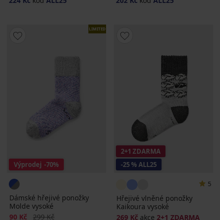
224 Kč
kód
ALL25
202 Kč
kód
ALL25
LIMITED
2+1 ZDARMA
Výprodej
-70%
-25 % ALL25
5
Dámské hřejivé ponožky
Hřejivé vlněné ponožky
Molde vysoké
Kaikoura vysoké
Sleva
Původní cena
90 Kč
299 Kč
269 Kč
akce
2+1 ZDARMA