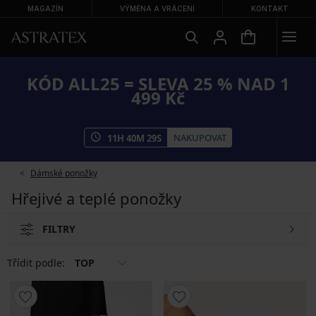
MAGAZÍN
VÝMĚNA A VRÁCENÍ
KONTAKT
KÓD ALL25 = SLEVA 25 % NAD 1
499 Kč
NAKUPOVAT
11
H
40
M
28
S
Dámské ponožky
Hřejivé a teplé ponožky
FILTRY
Třídit podle:
TOP