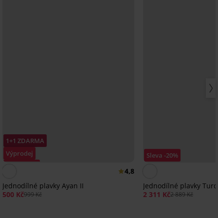
1+1 ZDARMA
Výprodej
Sleva -20%
Sleva -50%
4,8
Jednodílné plavky Ayan II
Jednodílné plavky Turq
500 Kč
2 311 Kč
999 Kč
2 889 Kč