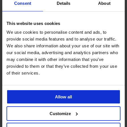
Ze stejné kolekce
Consent
Details
About
Výprodej
Výprodej
Výprodej
Výprodej
Výprodej
Výprodej
-50%
-50%
-50%
-50%
-70%
-70%
This website uses cookies
1+1 ZDARMA
1+1 ZDARMA
1+1 ZDARMA
1+1 ZDARMA
1+1 ZDARMA
1+1 ZDARMA
-40%
-50%
-50%
ED
ITED
IMITED
LIMITED
LIMITED
LIMITED
LIMITED
LIMITED
LIMITED
We use cookies to personalise content and ads, to
5
4,8
4,7
5
5
4,6
4,8
5
provide social media features and to analyse our traffic.
Jednodílné
Dámské
Jednodílné
Jednodílné
Jednodílné
Jednodílné
Jednodílné
Jednodílné
Jednodílné
Jednodílné
Zeštíhlující
We also share information about your use of our site with
plavky
jednodílné
plavky
plavky
plavky
plavky
plavky
plavky
plavky
plavky
jednodílné
our social media, advertising and analytics partners who
Gimbya
plavky
Togo
Kyah
Ayan
Ayan
Nala
Sun
Navyana
Sun
plavky
Blanka
Mago
II
Lily
Lily
Milos
may combine it with other information that you’ve
500
500
500
240
1 559
I
II
II
480
750
500
Kč
Kč
Kč
Kč
Kč
provided to them or that they’ve collected from your use
bez
899
899
Kč
Kč
Kč
999
999
999
799
2 599
of their services.
kostic
Kč
Kč
1 599
1 499
999
Kč
Kč
Kč
Kč
Kč
1 200
Kč
Kč
Kč
Kč
2 399
Allow all
Kč
Customize