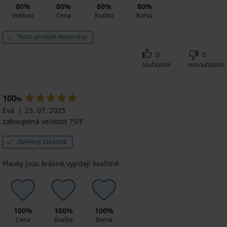
60%
60%
60%
80%
Velikost
Cena
Kvalita
Barva
Tento produkt doporučuji
0
0
souhlasím
nesouhlasím
100
%
Eva
23. 07. 2025
zakoupená velikost 75/F
Ověřený zákazník
Plavky jsou krásné,vypdají kvalitně.
100%
100%
100%
Cena
Kvalita
Barva