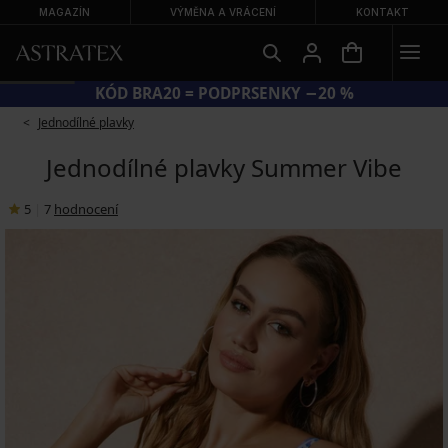
MAGAZÍN
VÝMĚNA A VRÁCENÍ
KONTAKT
KÓD BRA20 = PODPRSENKY −20 %
Jednodílné plavky
Jednodílné plavky Summer Vibe
5
|
7
hodnocení