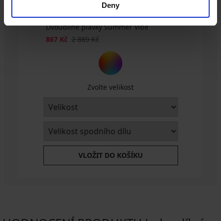
Deny
Dvoudílné plavky Summer Vibe
867 Kč
2 889 Kč
Zvolte velikost
VLOŽIT DO KOŠÍKU