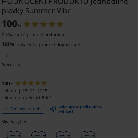
HODNOCENÍ PRODUKTU Jednodílné
plavky Summer Vibe
100
%
7 zákazníků produkt hodnotilo
100
%
zákazníků produkt doporučuje
Řazení
100
%
Helena
15. 09. 2025
zakoupená velikost 90/D
Zakoupeno podle rádce
Ověřený zákazník
velikostí
Skvělý výběr.