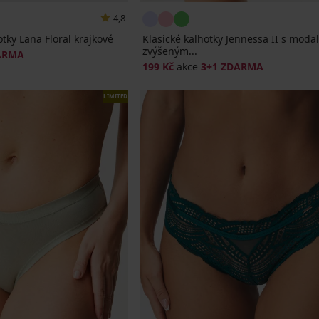
4,8
tky Lana Floral krajkové
Klasické kalhotky Jennessa II s moda
zvýšeným...
ARMA
199 Kč
akce
3+1 ZDARMA
LIMITED