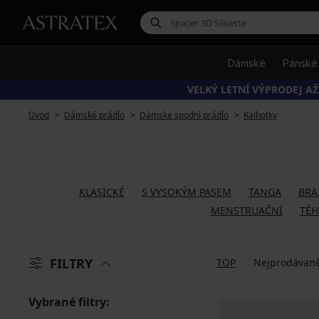
Dámské
Pánské
VELKÝ LETNÍ VÝPRODEJ AŽ
Úvod
Dámské prádlo
Dámské spodní prádlo
Kalhotky
KLASICKÉ
S VYSOKÝM PASEM
TANGA
BRA
MENSTRUAČNÍ
TĚH
FILTRY
TOP
Nejprodávaně
Vybrané filtry: