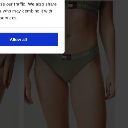
LIMITED
se our traffic. We also share
ers who may combine it with
 services.
Allow all