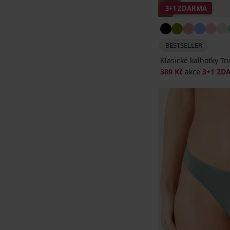
3+1 ZDARMA
BESTSELLER
Klasické kalhotky T
389 Kč
akce
3+1 ZD