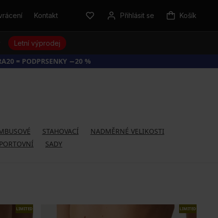
vrácení
Kontakt
Přihlásit se
Košík
y
Letní výprodej
RA20 = PODPRSENKY −20 %
MBUSOVÉ
STAHOVACÍ
NADMĚRNÉ VELIKOSTI
PORTOVNÍ
SADY
LIMITED
LIMITED