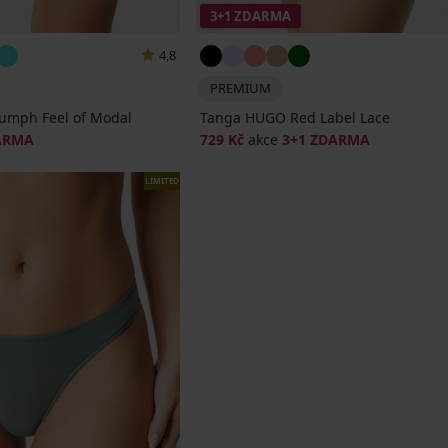
3+1 ZDARMA
4,8
PREMIUM
riumph Feel of Modal
Tanga HUGO Red Label Lace
ARMA
729 Kč
akce
3+1 ZDARMA
LIMITED