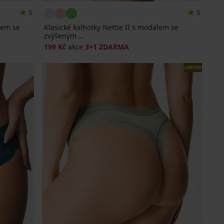
5
5
lem se
Klasické kalhotky Nettie II s modalem se
zvýšeným ...
199 Kč
akce
3+1 ZDARMA
LIMITED