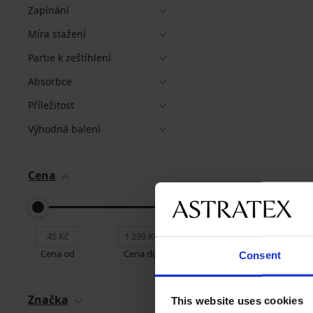
Zapínání
Míra stažení
Partie k zeštíhlení
Absorbce
Příležitost
Výhodná balení
Cena
Cena od
Cena do
Consent
Značka
This website uses cookies