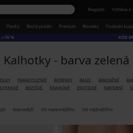
Hledat
Magazín
Výměna a 
Plavky
Noční prádlo
Premium
Novinky
Poslední kus
 −70 %
KÓD B
Kalhotky - barva zelená
ZILKY
FRANCOUZSKÉ
BOXERKY
BASIC
BAVLNĚNÉ
BA
OTENSKÉ
BEZEŠVÉ
KRAJKOVÉ
EROTICKÉ
SVATEBNÍ
S
jší
Nejnovější
Od nejlevnějšího
Od nejdražšího