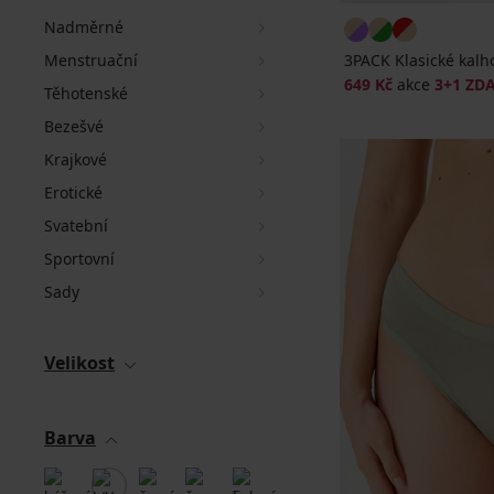
Nadměrné
Menstruační
3PACK Klasické kalho
649 Kč
akce
3+1 ZD
Těhotenské
Bezešvé
Krajkové
Erotické
Svatební
Sportovní
Sady
Velikost
Barva