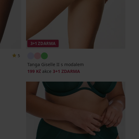
3+1 ZDARMA
5
Tanga Giselle II s modalem
199 Kč
akce
3+1 ZDARMA