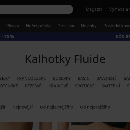
Hledat
Magazín
Výměna a 
Plavky
Noční prádlo
Premium
Novinky
Poslední kus
 −70 %
KÓD B
Kalhotky Fluide
ZILKY
FRANCOUZSKÉ
BOXERKY
BASIC
BAVLNĚNÉ
BA
OTENSKÉ
BEZEŠVÉ
KRAJKOVÉ
EROTICKÉ
SVATEBNÍ
S
jší
Nejnovější
Od nejlevnějšího
Od nejdražšího