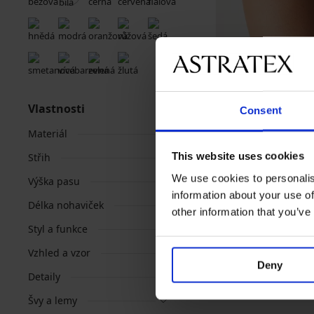
Výprodej
-40%
Vlastnosti
Consent
Klasické kalhotky Pa
Materiál
Sleva
Původní cen
299 Kč
499 Kč
This website uses cookies
Střih
We use cookies to personalis
Výška pasu
information about your use of
Délka nohaviček
other information that you’ve
Styl a funkce
Vzhled a vzor
Deny
Detaily
Švy a lemy