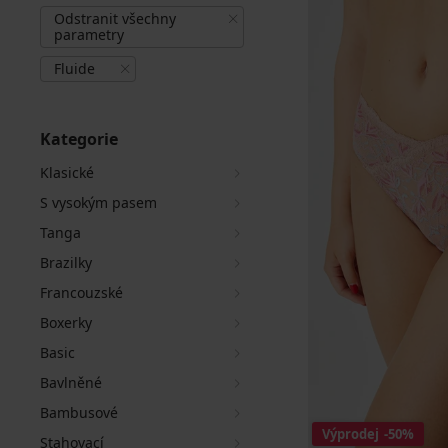
Odstranit všechny
parametry
Fluide
Kategorie
Klasické
S vysokým pasem
Tanga
Brazilky
Francouzské
Boxerky
Basic
Bavlněné
Bambusové
Výprodej
-50%
Stahovací