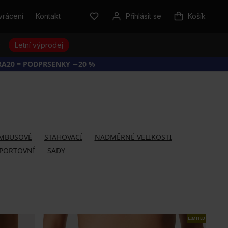
vrácení
Kontakt
Přihlásit se
Košík
y
Letní výprodej
RA20 = PODPRSENKY −20 %
MBUSOVÉ
STAHOVACÍ
NADMĚRNÉ VELIKOSTI
PORTOVNÍ
SADY
LIMITED