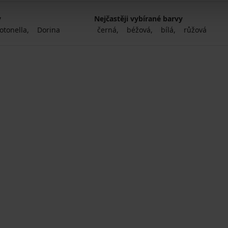
y
Nejčastěji vybírané barvy
otonella
Dorina
černá
béžová
bílá
růžová