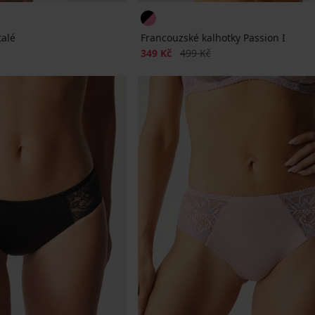
talé
Francouzské kalhotky Passion I
a
Sleva
Původní cena
349 Kč
499 Kč