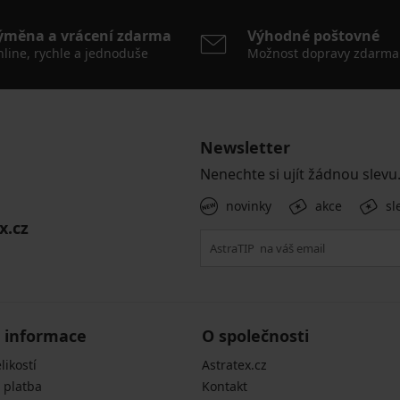
ýměna a vrácení zdarma
Výhodné poštovné
line, rychle a jednoduše
Možnost dopravy zdarma
Newsletter
Nenechte si ujít žádnou slevu
novinky
akce
sl
x.cz
 informace
O společnosti
likostí
Astratex.cz
 platba
Kontakt