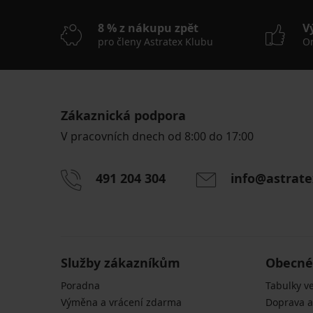
8 % z nákupu zpět
V
pro členy Astratex Klubu
On
Zákaznická podpora
V pracovních dnech od 8:00 do 17:00
491 204 304
info@astrate
Služby zákazníkům
Obecné
Poradna
Tabulky ve
Výměna a vrácení zdarma
Doprava a