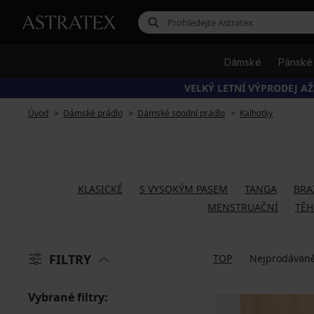
Dámské
Pánské
VELKÝ LETNÍ VÝPRODEJ AŽ
Úvod
Dámské prádlo
Dámské spodní prádlo
Kalhotky
KLASICKÉ
S VYSOKÝM PASEM
TANGA
BRA
MENSTRUAČNÍ
TĚH
FILTRY
TOP
Nejprodávaně
Vybrané filtry: