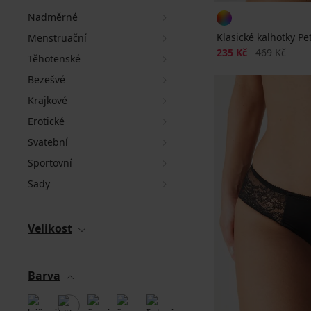
Nadměrné
Klasické kalhotky Pe
Menstruační
Sleva
Původní cen
235 Kč
469 Kč
Těhotenské
Bezešvé
Krajkové
Erotické
Svatební
Sportovní
Sady
Velikost
Barva