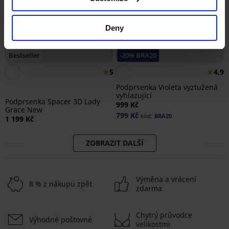
Deny
Bestseller
-20% BRA20
5
4,9
Podprsenka Violeta vyztužená
vyhlazující
Podprsenka Spacer 3D Lady
999 Kč
Grace New
799 Kč
kód:
BRA20
1 199 Kč
ZOBRAZIT DALŠÍ
Výměna a vrácení
8 % z nákupu zpět
zdarma
Chytrý průvodce
Výhodné poštovné
velikostmi