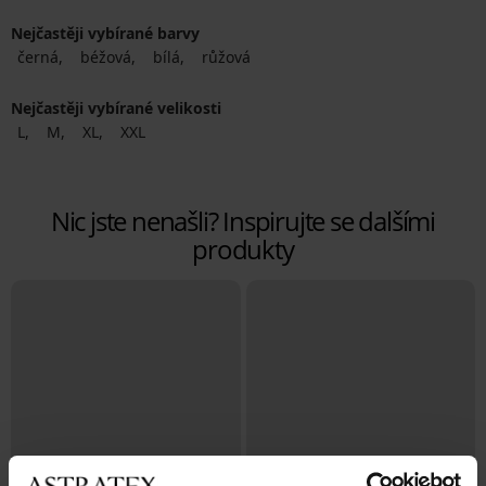
Nejčastěji vybírané barvy
černá
béžová
bílá
růžová
Nejčastěji vybírané velikosti
L
M
XL
XXL
Nic jste nenašli? Inspirujte se dalšími
produkty