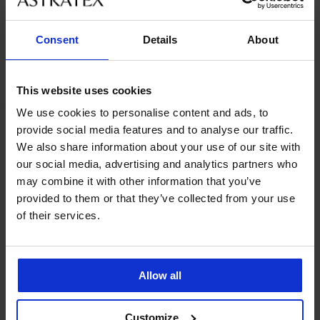
Consent
Details
About
-20% BRA20
Bestseller
This website uses cookies
4,9
4,9
We use cookies to personalise content and ads, to
Podprsenka Spacer Flexicup
Podprsenka Push Perfect
provide social media features and to analyse our traffic.
Dotted Mesh II
Bardot vyztužená
We also share information about your use of our site with
999 Kč
1 299 Kč
799 Kč
our social media, advertising and analytics partners who
kód:
BRA20
may combine it with other information that you’ve
provided to them or that they’ve collected from your use
of their services.
Allow all
Customize