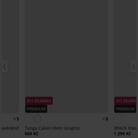
3+1 ZDARMA
3+1 ZDARM
PREMIUM
PREMIUM
5
5
 bavlněné
Tanga Calvin Klein Graphic
3PACK Klasi
569 Kč
1 299 Kč