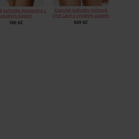
Klasické kalhotky Selmark
ké kalhotky Alexandra s
One Lace s vysokým pasem
vysokým pasem
929 Kč
180 Kč