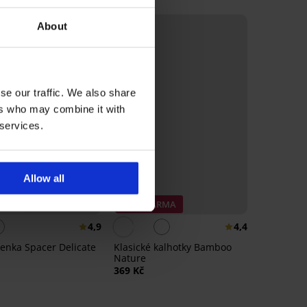
About
se our traffic. We also share
ers who may combine it with
 services.
Allow all
eller
3+1 ZDARMA
4,9
4,4
enka Spacer Delicate
Klasické kalhotky Bamboo
Nature
369 Kč