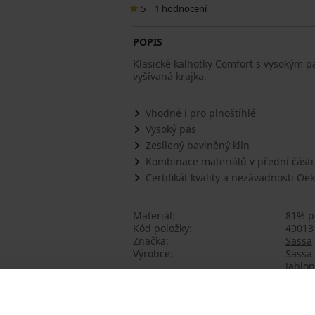
5
|
1
hodnocení
POPIS
Klasické kalhotky Comfort s vysokým p
vyšívaná krajka.
Vhodné i pro plnoštíhlé
Vysoký pas
Zesílený bavlněný klín
Kombinace materiálů v přední části
Certifikát kvality a nezávadnosti O
Materiál
81% p
Kód položky
49013
Značka
Sassa
Výrobce
Sassa 
Jablo
Mohlo by se vám líbit