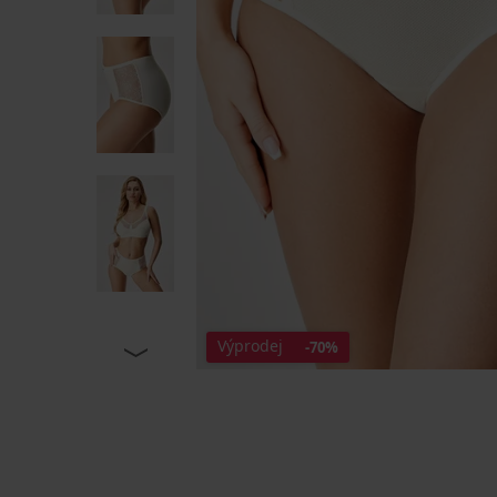
Výprodej
-70%