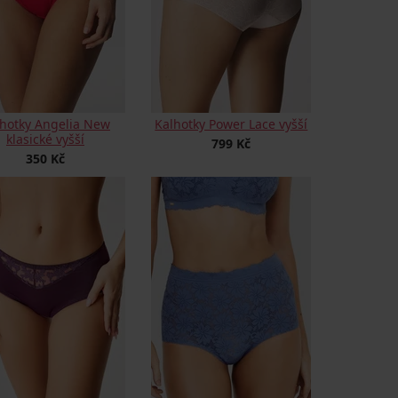
hotky Angelia New
Kalhotky Power Lace vyšší
klasické vyšší
799 Kč
350 Kč