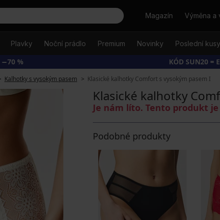
Hledat
Magazín
Výměna a 
Plavky
Noční prádlo
Premium
Novinky
Poslední kus
 −70 %
KÓD SUN20 = 
Kalhotky s vysokým pasem
Klasické kalhotky Comfort s vysokým pasem I
Klasické kalhotky Com
Je nám líto. Tento produkt 
Podobné produkty