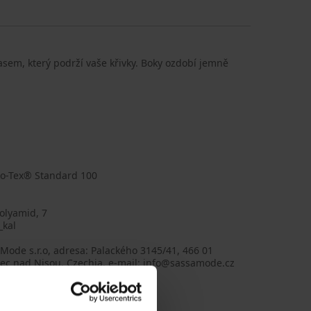
asem, který podrží vaše křivky. Boky ozdobí jemně
eko-Tex® Standard 100
olyamid, 7
_kal
Mode s.r.o, adresa: Palackého 3145/41, 466 01
nec nad Nisou, Czechia, e-mail: info@sassamode.cz