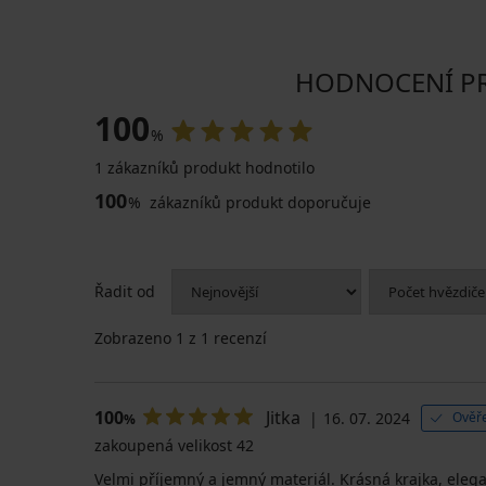
HODNOCENÍ PRO
100
%
1 zákazníků produkt hodnotilo
100
%
zákazníků produkt doporučuje
Řadit od
Zobrazeno
1
z 1 recenzí
100
Jitka
16. 07. 2024
Ověře
%
zakoupená velikost 42
Velmi příjemný a jemný materiál. Krásná krajka, elegan