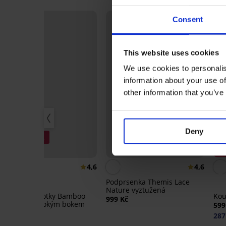
Consent
This website uses cookies
We use cookies to personalis
information about your use of
other information that you’ve
Deny
3+1 ZDARMA
-
Bestseller
Sl
4,6
4,6
Podprsenka Themis Lace
Nature vyztužená
Klasické kalhotky Bamboo
Kou
999 Kč
Nature se širokým bokem
599
369 Kč
287