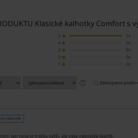
DUKTU Klasické kalhotky Comfort s v
5
1x
4
0x
3
0x
2
0x
1
0x
Zakoupeno podle r
ný zákazník
tní. Jen cena je trošku vyšší, ale zase odpovídá kvalitě.