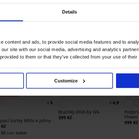
LIMITED
Details
e content and ads, to provide social media features and to analy
 our site with our social media, advertising and analytics partn
 provided to them or that they’ve collected from your use of their
Customize
20% SUN20
3+1 ZDARMA
eva -40%
Bestseller
Bests
5
4,9
Brazilky DIVA by IVA
Podprs
Flower
399 Kč
pací šortky MEN-A Johny
999 Kč
 Kč
 Kč
kód:
SUN20