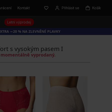
vrácení
Kontakt
Přihlásit se
Košík
y
Letní výprodej
EXTRA −20 % NA ZLEVNĚNÉ PLAVKY
fort s vysokým pasem I
je momentálně vyprodaný.