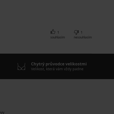
1
1
souhlasím
nesouhlasím
Chytrý průvodce velikostmi
Velikost, která vám vždy padne
.
evy