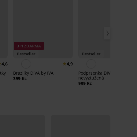
3+1 ZDARMA
Bestseller
Bestseller
4,6
4,9
4,
tky
Brazilky DIVA by IVA
Podprsenka DIVA by IVA
nevyztužená
399 Kč
999 Kč