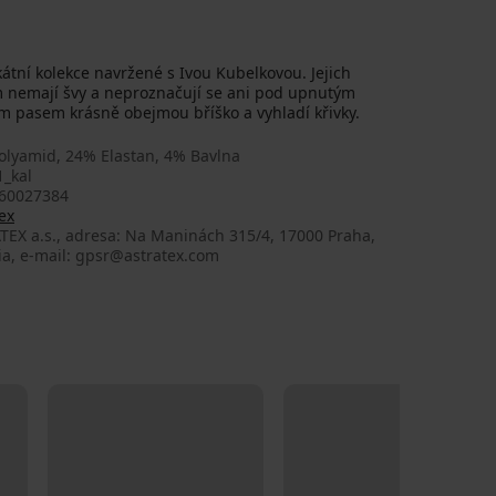
kátní kolekce navržené s Ivou Kubelkovou. Jejich
m nemají švy a neproznačují se ani pod upnutým
m pasem krásně obejmou bříško a vyhladí křivky.
olyamid, 24% Elastan, 4% Bavlna
1_kal
60027384
ex
TEX a.s., adresa: Na Maninách 315/4, 17000 Praha,
ia, e-mail: gpsr@astratex.com