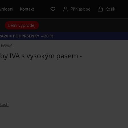
vrácení
Kontakt
Přihlásit se
Košík
y
Letní výprodej
RA20 = PODPRSENKY −20 %
- béžová
 by IVA s vysokým pasem -
kostí