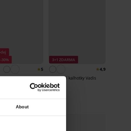
dej
 -30%
3+1 ZDARMA
5
4,9
é kalhotky Cynthia s
Stahovací kalhotky Vadis
ým pasem
679 Kč
799 Kč
About