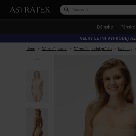
Dámské
Pánské
VELKÝ LETNÍ VÝPRODEJ AŽ
Úvod
Dámské prádlo
Dámské spodní prádlo
Kalhotky