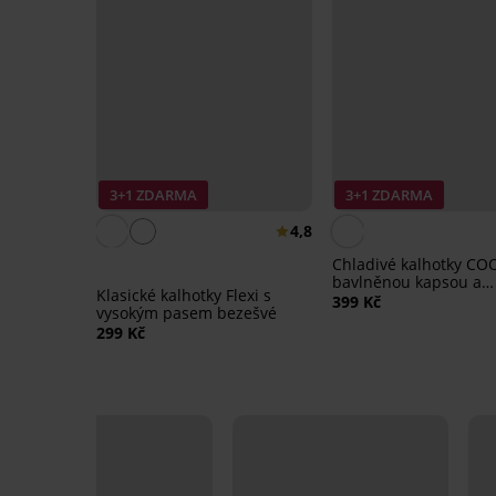
3+1 ZDARMA
3+1 ZDARMA
4,8
Chladivé kalhotky CO
bavlněnou kapsou a
Klasické kalhotky Flexi s
vysokým pasem
399 Kč
vysokým pasem bezešvé
299 Kč