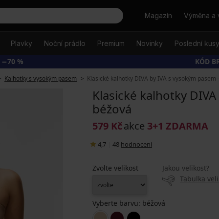
Hledat
Magazín
Výměna a 
Plavky
Noční prádlo
Premium
Novinky
Poslední kus
 −70 %
KÓD B
Kalhotky s vysokým pasem
Klasické kalhotky DIVA by IVA s vysokým pasem 
Klasické kalhotky DIVA
béžová
579 Kč
akce
3+1 ZDARMA
4,7
|
48
hodnocení
Zvolte velikost
Jakou velikost?
Tabulka veli
Vyberte barvu:
béžová