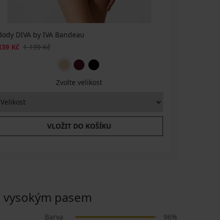
Body DIVA by IVA Bandeau
Top DIVA 
839 Kč
1 199 Kč
629 Kč
89
Zvolte velikost
VLOŽIT DO KOŠÍKU
s vysokým pasem
Barva
96%