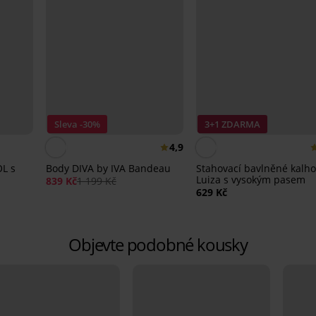
Sleva -30%
3+1 ZDARMA
4,9
OL s
Body DIVA by IVA Bandeau
Stahovací bavlněné kalho
Luiza s vysokým pasem
839 Kč
1 199 Kč
629 Kč
Objevte podobné kousky