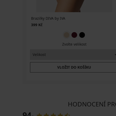
ZDARMA
Brazilky DIVA by IVA
399 Kč
Zvolte velikost
VLOŽIT DO KOŠÍKU
HODNOCENÍ PROD
94