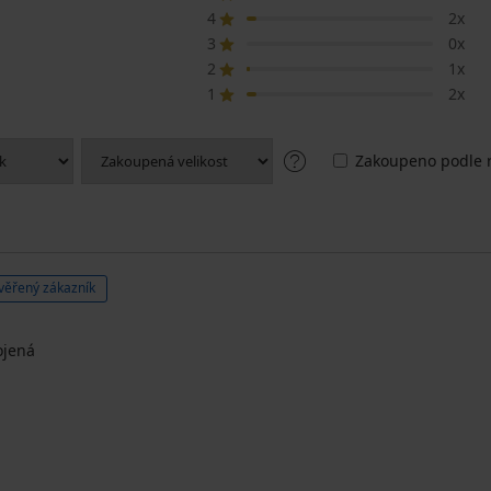
4
2x
3
0x
2
1x
1
2x
Zakoupeno podle r
věřený zákazník
ojená