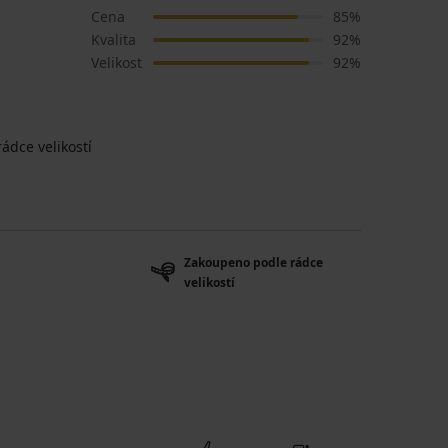
Cena
85%
Kvalita
92%
Velikost
92%
ádce velikostí
Zakoupeno podle rádce
velikostí