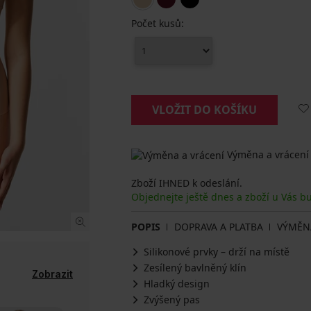
Počet kusů:
VLOŽIT DO KOŠÍKU
Výměna a vrácení
Zboží IHNED k odeslání.
Objednejte ještě dnes a zboží u Vás b
POPIS
DOPRAVA A PLATBA
VÝMĚN
Silikonové prvky – drží na místě
Zesílený bavlněný klín
Zobrazit
Hladký design
Zvýšený pas