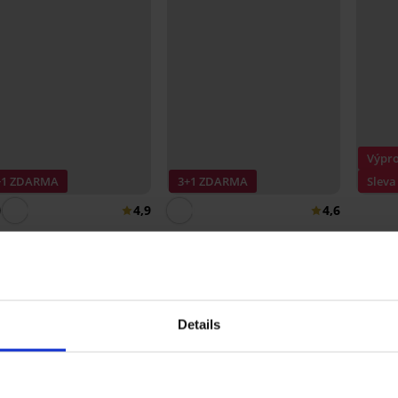
Výpro
+1 ZDARMA
3+1 ZDARMA
Sleva
4,9
4,6
hotky Novato
Stahovací bavlněné kalhotky
Klasick
Luiza s vysokým pasem
vysok
 Kč
629 Kč
559 Kč
Details
Ze stejné kolekce