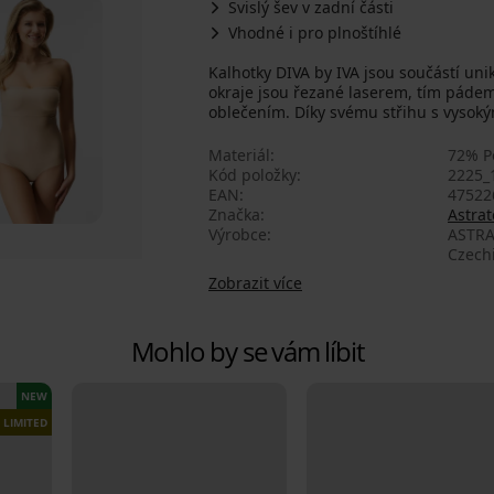
Svislý šev v zadní části
Vhodné i pro plnoštíhlé
Kalhotky DIVA by IVA jsou součástí uni
okraje jsou řezané laserem, tím páde
oblečením. Díky svému střihu s vysoký
Materiál
72% P
Kód položky
2225_
EAN
47522
Značka
Astrat
Výrobce
ASTRA
Czech
Zobrazit více
Mohlo by se vám líbit
NEW
LIMITED