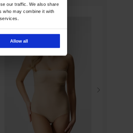
se our traffic. We also share
ers who may combine it with
 services.
Allow all