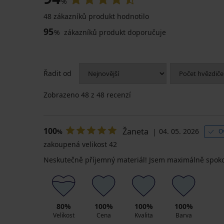
%
48 zákazníků produkt hodnotilo
95
%
zákazníků produkt doporučuje
Řadit od
Zobrazeno
48
z 48 recenzí
100
Žaneta
04. 05. 2026
O
%
zakoupená velikost 42
Neskutečně příjemný materiál! Jsem maximálně spok
80%
100%
100%
100%
Velikost
Cena
Kvalita
Barva