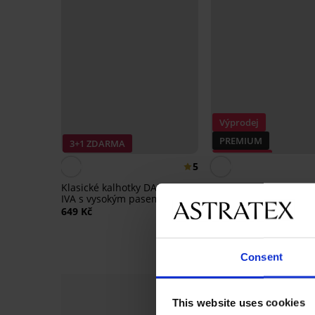
Výprodej
PREMIUM
3+1 ZDARMA
Sleva -50%
5
Klasické kalhotky DAILY by
Klasické kalhotky Elom
IVA s vysokým pasem
Kintai s vysokým pas
649 Kč
535 Kč
1 069 Kč
Consent
This website uses cookies