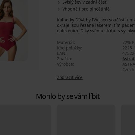
Svislý šev v zadní části
Vhodné i pro plnoštíhlé
Kalhotky DIVA by IVA jsou součástí uni
okraje jsou řezané laserem, tím páde
oblečením. Díky svému střihu s vysoký
Materiál
72% P
Kód položky
2225_
EAN
47522
Značka
Astrat
Výrobce
ASTRA
Czech
Zobrazit více
Mohlo by se vám líbit