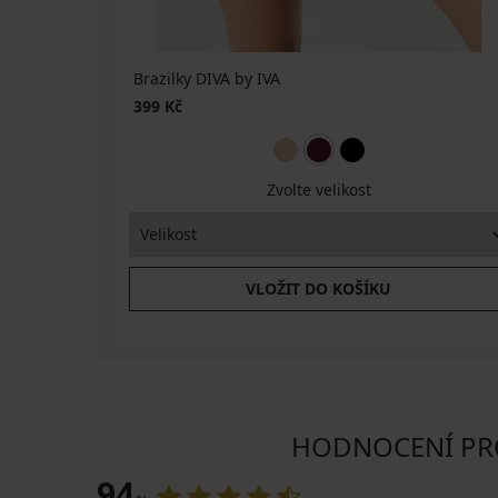
ZDARMA
Brazilky DIVA by IVA
399 Kč
Zvolte velikost
VLOŽIT DO KOŠÍKU
HODNOCENÍ PROD
94