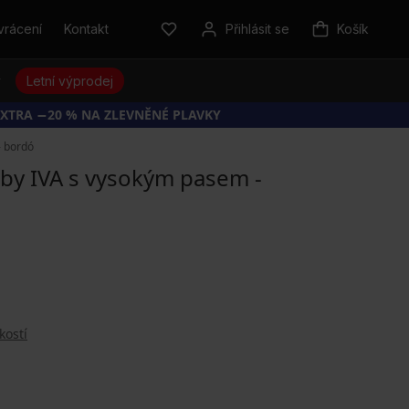
vrácení
Kontakt
Přihlásit se
Košík
y
Letní výprodej
EXTRA −20 % NA ZLEVNĚNÉ PLAVKY
- bordó
 by IVA s vysokým pasem -
kostí