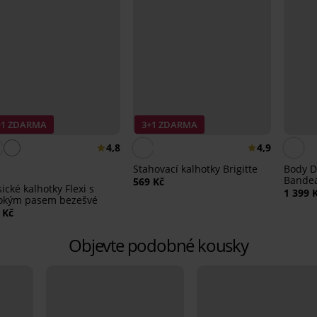
+1 ZDARMA
3+1 ZDARMA
4,8
4,9
Stahovací kalhotky Brigitte
Body D
Bande
569 Kč
sické kalhotky Flexi s
1 399 
okým pasem bezešvé
 Kč
Objevte podobné kousky