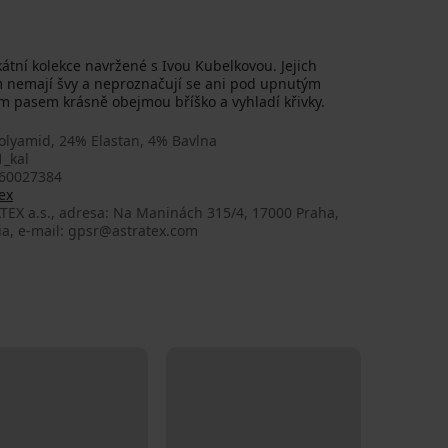
kátní kolekce navržené s Ivou Kubelkovou. Jejich
m nemají švy a neproznačují se ani pod upnutým
m pasem krásně obejmou bříško a vyhladí křivky.
olyamid, 24% Elastan, 4% Bavlna
1_kal
60027384
ex
TEX a.s., adresa: Na Maninách 315/4, 17000 Praha,
ia, e-mail: gpsr@astratex.com