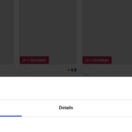
3+1 ZDARMA
3+1 ZDARMA
4,8
i
Stahovací kalhotky Rayl
em
549 Kč
Klasické kalhotky Sophie
vyšší
589 Kč
Details
Ze stejné kolekce