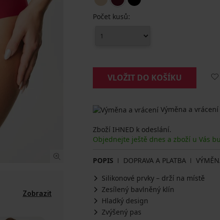
Počet kusů:
VLOŽIT DO KOŠÍKU
Výměna a vrácení
Zboží IHNED k odeslání.
Objednejte ještě dnes a zboží u Vás b
POPIS
DOPRAVA A PLATBA
VÝMĚN
Silikonové prvky – drží na místě
Zesílený bavlněný klín
Zobrazit
Hladký design
Zvýšený pas