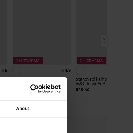
3+1 ZDARMA
3+1 ZDARMA
5
4,9
4,
Stahovací kalhotky Brigitte
Stahovací kalhotky Lallie
vyšší bavlněné
569 Kč
849 Kč
About