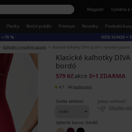
Hledat
Magazín
Výměna a 
Plavky
Noční prádlo
Premium
Novinky
Poslední kus
 −70 %
KÓD SUN20 = 
Kalhotky s vysokým pasem
Klasické kalhotky DIVA by IVA s vysokým pasem 
Klasické kalhotky DIVA
bordó
579 Kč
akce
3+1 ZDARMA
4,7
|
48
hodnocení
Zvolte velikost
Jakou velikost?
Tabulka veli
Vyberte barvu:
bordó