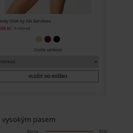
Body DIVA by IVA Bandeau
Top DIVA 
839 Kč
1 199 Kč
629 Kč
89
Zvolte velikost
VLOŽIT DO KOŠÍKU
s vysokým pasem
Barva
96%