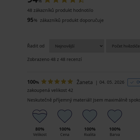
%
48 zákazníků produkt hodnotilo
95
%
zákazníků produkt doporučuje
Řadit od
Zobrazeno
48
z 48 recenzí
100
Žaneta
04. 05. 2026
O
%
zakoupená velikost 42
Neskutečně příjemný materiál! Jsem maximálně spok
80%
100%
100%
100%
Velikost
Cena
Kvalita
Barva