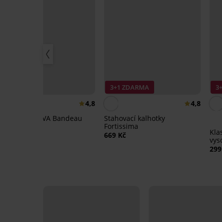
Sleva -30%
3+1 ZDARMA
3
4,8
4,8
Top DIVA by IVA Bandeau
Stahovací kalhotky
Fortissima
629 Kč
899 Kč
Kla
669 Kč
vys
299