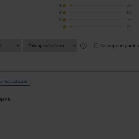
4
2x
3
0x
2
1x
1
2x
Zakoupeno podle r
věřený zákazník
ojená