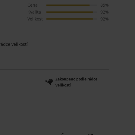
Cena
85%
Kvalita
92%
Velikost
92%
ádce velikostí
Zakoupeno podle rádce
velikostí