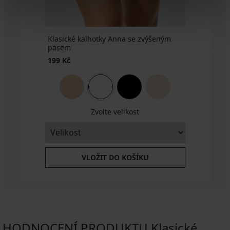
3+1
Kč
ZDARMA
Klasické kalhotky Anna se zvýšeným
pasem
199 Kč
Zvolte velikost
VLOŽIT DO KOŠÍKU
HODNOCENÍ PRODUKTU Klasické