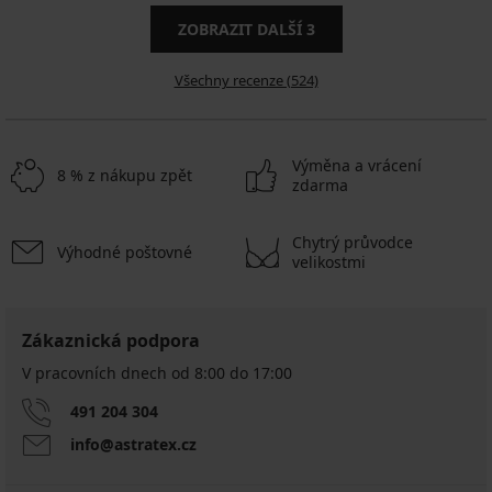
ZOBRAZIT DALŠÍ
3
Všechny recenze (524)
Výměna a vrácení
8 % z nákupu zpět
zdarma
Chytrý průvodce
Výhodné poštovné
velikostmi
Zákaznická podpora
V pracovních dnech od 8:00 do 17:00
491 204 304
info@astratex.cz