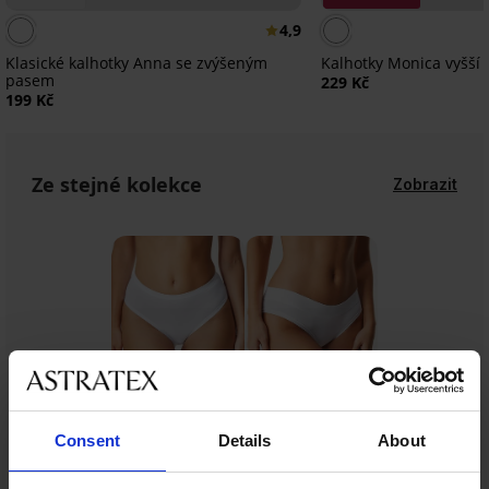
4,9
Klasické kalhotky Anna se zvýšeným
Kalhotky Monica vyšší
pasem
229 Kč
199 Kč
Ze stejné kolekce
Zobrazit
Consent
Details
About