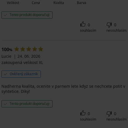
Velikost
Cena
Kvalita
Barva
Tento produkt doporučuji
0
0
souhlasím
nesouhlasím
100
%
Lucie
24. 06. 2026
zakoupená velikost XL
Ověřený zákazník
Nadherna kvalita, ocenite v parnem lete kdyz se nechcete potit v
syntetice. Diky!
Tento produkt doporučuji
0
0
souhlasím
nesouhlasím