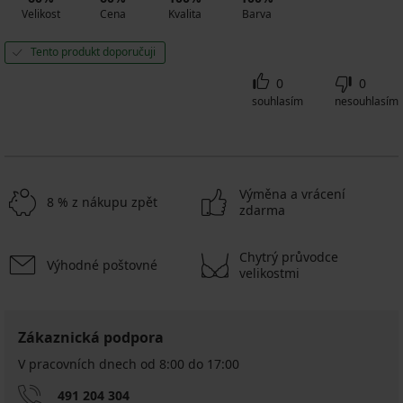
Velikost
Cena
Kvalita
Barva
Tento produkt doporučuji
0
0
souhlasím
nesouhlasím
Výměna a vrácení
8 % z nákupu zpět
zdarma
Chytrý průvodce
Výhodné poštovné
velikostmi
Zákaznická podpora
V pracovních dnech od 8:00 do 17:00
491 204 304