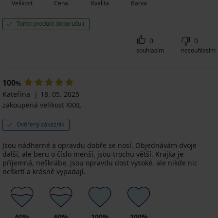
Velikost
Cena
Kvalita
Barva
Tento produkt doporučuji
0
0
souhlasím
nesouhlasím
100
%
Kateřina
18. 05. 2025
zakoupená velikost XXXL
Ověřený zákazník
Jsou nádherné a opravdu dobře se nosí. Objednávám dvoje
další, ale beru o číslo menší, jsou trochu větší. Krajka je
příjemná, neškrábe, jsou opravdu dost vysoké, ale nikde nic
neškrtí a krásně vypadají.
60%
60%
100%
100%