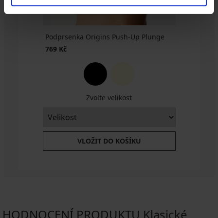
Podprsenka Origins Push-Up Plunge
769 Kč
Zvolte velikost
VLOŽIT DO KOŠÍKU
HODNOCENÍ PRODUKTU Klasické