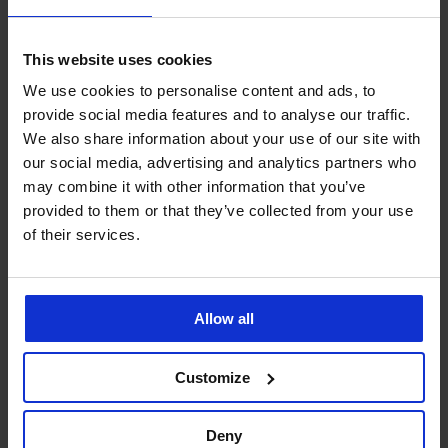
Ze stejné kolekce
This website uses cookies
We use cookies to personalise content and ads, to
-20%
3+1 ZDARMA
3+1 ZDARMA
provide social media features and to analyse our traffic.
We also share information about your use of our site with
4,9
4,8
our social media, advertising and analytics partners who
may combine it with other information that you’ve
provided to them or that they’ve collected from your use
Klasické
of their services.
kalhotky
Kalhotky
Evia
Luisse
Klasické
s
klasické
kalhotky
vysokým
Sophie
799
pasem
vyšší
Allow all
Kč
599
589
akce
Kč
Kč
3+1
749
Customize
akce
ZDARMA
Kč
3+1
ZDARMA
Deny