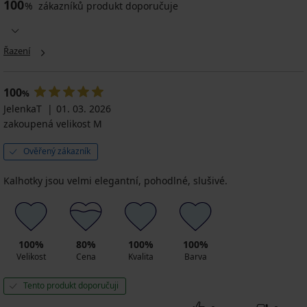
100
%
zákazníků produkt doporučuje
Řazení
100
%
JelenkaT
01. 03. 2026
zakoupená velikost M
Ověřený zákazník
Kalhotky jsou velmi elegantní, pohodlné, slušivé.
100%
80%
100%
100%
Velikost
Cena
Kvalita
Barva
Tento produkt doporučuji