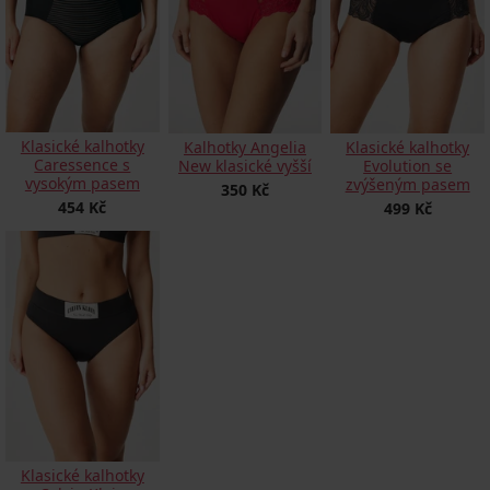
Klasické kalhotky
Kalhotky Angelia
Klasické kalhotky
Caressence s
New klasické vyšší
Evolution se
vysokým pasem
zvýšeným pasem
350 Kč
454 Kč
499 Kč
Klasické kalhotky