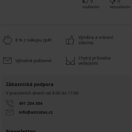
0
0
souhlasím
nesouhlasím
Výměna a vrácení
8 % z nákupu zpět
zdarma
Chytrý průvodce
Výhodné poštovné
velikostmi
Zákaznická podpora
V pracovních dnech od 8:00 do 17:00
491 204 304
info@astratex.cz
Newsletter