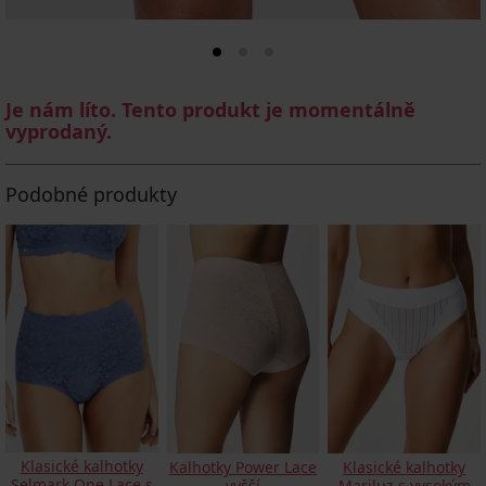
Je nám líto. Tento produkt je momentálně
vyprodaný.
Podobné produkty
Klasické kalhotky
Kalhotky Power Lace
Klasické kalhotky
Selmark One Lace s
vyšší
Mariluz s vysokým