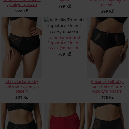
vysokým pasem
pasem
799 Kč
929 Kč
399 Kč
Kalhotky Triumph
Signature Sheer s
vysokým pasem
789 Kč
Klasické kalhotky
Klasické kalhotky
Lotta se zvýšeným
Elomi Cate Allure s
pasem
vysokým pasem
521 Kč
475 Kč