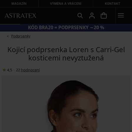
MAGAZÍN
VÝMĚNA A VRÁCENÍ
KONTAKT
KÓD BRA20 = PODPRSENKY −20 %
Podprsenky
Kojicí podprsenka Loren s Carri-Gel
kosticemi nevyztužená
4,5
|
22
hodnocení