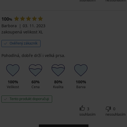
souhlasím
nesouhlasím
100
%
Barbora
03. 11. 2023
zakoupená velikost XL
Ověřený zákazník
Pohodlná, dobře drží i velká prsa.
100%
60%
80%
100%
Velikost
Cena
Kvalita
Barva
Tento produkt doporučuji
3
0
souhlasím
nesouhlasím