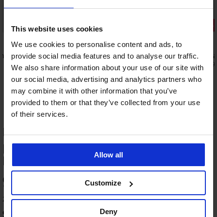
Výprodej
-20% BRA20
Sleva -30%
This website uses cookies
4,8
4,6
We use cookies to personalise content and ads, to
ená bez
Zmenšující podprsenka Teagan
Podprsenka
provide social media features and to analyse our traffic.
nevyztužená bez kostic
902 Kč
1 289
We also share information about your use of our site with
799 Kč
our social media, advertising and analytics partners who
639 Kč
kód:
BRA20
may combine it with other information that you’ve
provided to them or that they’ve collected from your use
of their services.
HODNOCENÍ PRODUKTU Kojicí
podprsenka Loren s Carri-Gel
Allow all
kosticemi nevyztužená
-20 % BRA20
-20 % BRA20
-20 % BRA20
91
4,5
4,7
4,7
Customize
%
Kojicí
podprsenka
22 zákazníků produkt hodnotilo
Lilly
Deny
90
%
zákazníků produkt doporučuje
Black