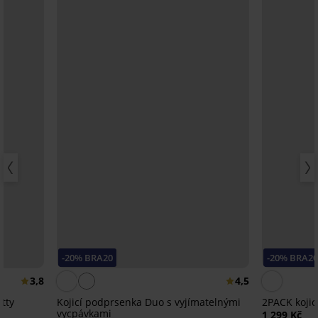
-20% BRA20
-20% BRA2
3,8
4,5
tty
Kojicí podprsenka Duo s vyjímatelnými
2PACK koji
vycpávkami
1 299 Kč