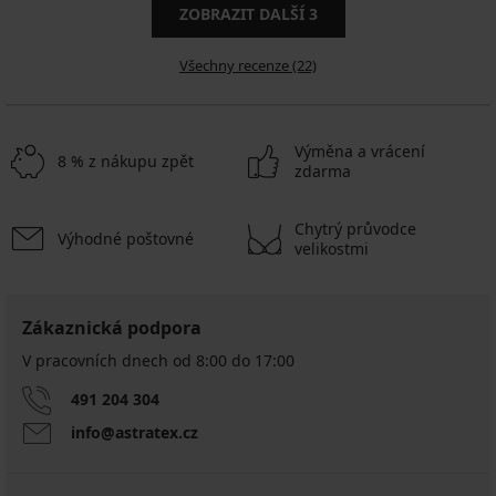
ZOBRAZIT DALŠÍ
3
Všechny recenze (22)
Výměna a vrácení
8 % z nákupu zpět
zdarma
Chytrý průvodce
Výhodné poštovné
velikostmi
Zákaznická podpora
V pracovních dnech od 8:00 do 17:00
491 204 304
info@astratex.cz