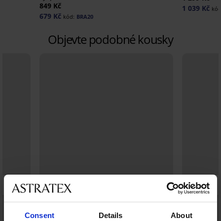
849 Kč
1 039 Kč
kód
679 Kč
kód:
BRA20
Objevte podobné kousky
Consent
Details
About