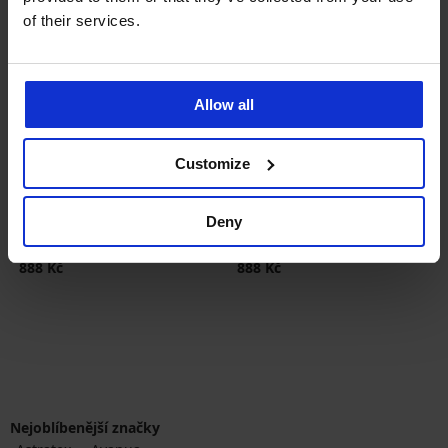
of their services.
Allow all
Customize
4
4
Deny
Stahovací korzet Ester
Stahovací korzet Ester
888 Kč
888 Kč
Nejoblíbenější značky