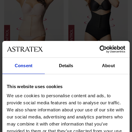
4,6
4,9
Consent
Details
About
Stahovací korzet Elegant
Stahovací korzet s
Shape
kalhotkami Elegant Shape
899 Kč
999 Kč
This website uses cookies
We use cookies to personalise content and ads, to
provide social media features and to analyse our traffic.
We also share information about your use of our site with
our social media, advertising and analytics partners who
may combine it with other information that you’ve
provided to them or that they’ve collected from your use