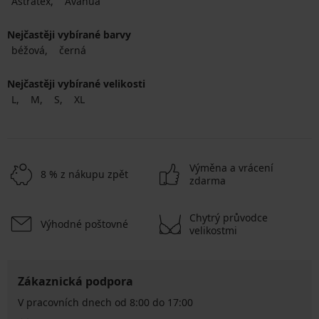
Astratex
Avanua
Nejčastěji vybírané barvy
béžová
černá
Nejčastěji vybírané velikosti
L
M
S
XL
Výměna a vrácení
8 % z nákupu zpět
zdarma
Chytrý průvodce
Výhodné poštovné
velikostmi
Zákaznická podpora
V pracovních dnech od 8:00 do 17:00