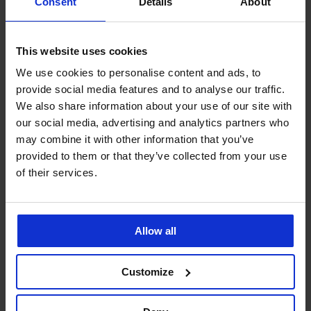
Consent
Details
About
Ze stejné kolekce
This website uses cookies
Výprodej
-50%
We use cookies to personalise content and ads, to
-40%
-30%
1+1 ZDARMA
ED
ITED
LIMITED
LIMITED
LIMITED
LIMITED
provide social media features and to analyse our traffic.
We also share information about your use of our site with
4,7
5
5
our social media, advertising and analytics partners who
Koupací
Koupací
Koupací
PREMIUM
šortky
šortky
šortky
may combine it with other information that you’ve
Koupací
MEN-
MEN-
Dean
provided to them or that they’ve collected from your use
Pánské
Pánské
šortky
A
A
550
koupací
koupací
Koupací
Koupací
Calvin
of their services.
Leo
Port
Kč
šortky
šortky
šortky
šortky
Klein
599
419
JACK
JACK
1 099
JACK
JACK
1 199
Kč
Kč
AND
AND
AND
AND
Kč
Kč
JONES
JONES
599
JONES
JONES
JPSTMaui
JPSTMaui
1 999
JPSTMaui
JPSTMaui
Kč
Allow all
Hori...
Norr...
Kč
Surf
Tropic
749
Double
599
599
Kč
Kč
699
Kč
Customize
Kč