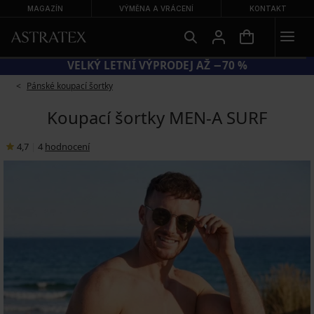
MAGAZÍN
VÝMĚNA A VRÁCENÍ
KONTAKT
KÓD BRA20 = PODPRSENKY −20 %
Pánské koupací šortky
Koupací šortky MEN-A SURF
4,7
|
4
hodnocení