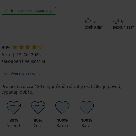
Tento produkt doporučuji
0
0
souhlasím
nesouhlasím
80
%
Ajka
18. 06. 2026
zakoupená velikost M
Ověřený zákazník
Pro postavu cca 180 cm, průměrné váhy ok. Látka je pevná,
vypadají dobře.
80%
80%
100%
100%
Velikost
Cena
Kvalita
Barva