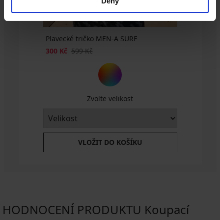
Deny
Plavecké tričko MEN-A SURF
300 Kč
599 Kč
Zvolte velikost
VLOŽIT DO KOŠÍKU
HODNOCENÍ PRODUKTU Koupací