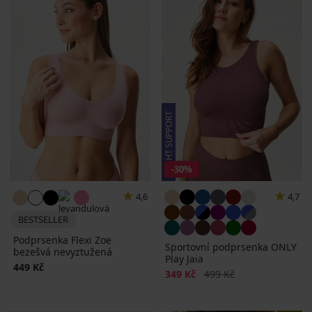
-30%
4,6
4,7
BESTSELLER
Podprsenka Flexi Zoe
Sportovní podprsenka ONLY
bezešvá nevyztužená
Play Jaia
449 Kč
Sleva
Původní cena
349 Kč
499 Kč