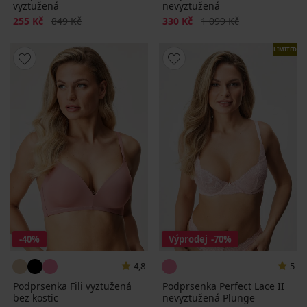
vyztužená
nevyztužená
Sleva
Původní cena
Sleva
Původní cena
255 Kč
849 Kč
330 Kč
1 099 Kč
LIMITED
-40%
Výprodej
-70%
4,8
5
Podprsenka Fili vyztužená
Podprsenka Perfect Lace II
bez kostic
nevyztužená Plunge