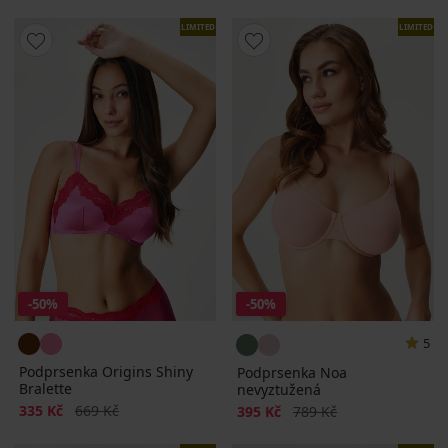
LIMITED
LIMITED
-50%
-50%
5
Podprsenka Origins Shiny
Podprsenka Noa
Bralette
nevyztužená
Sleva
Původní cena
335 Kč
669 Kč
Sleva
Původní cena
395 Kč
789 Kč