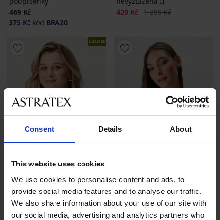
podprsenky
nevyztužená II
Sleva
Původní cena
469 Kč
420 Kč
1 399 Kč
375 Kč
kód
BRA20
LIMITED
Consent
Details
About
This website uses cookies
Výprodej
-70%
We use cookies to personalise content and ads, to
provide social media features and to analyse our traffic.
5
4,9
We also share information about your use of our site with
Kojicí podprsenka Everleight
BESTSELLER
our social media, advertising and analytics partners who
vyztužená bez kostic