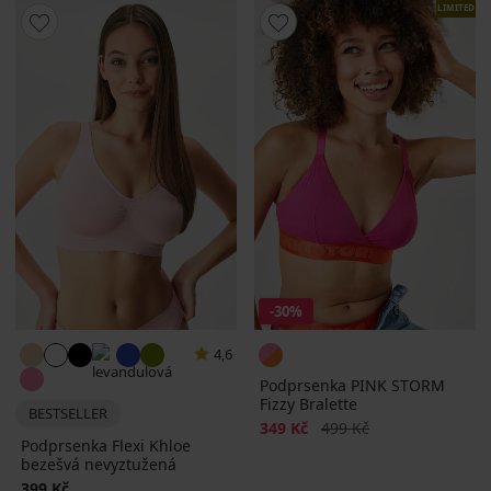
LIMITED
-30%
4,6
Podprsenka PINK STORM
Fizzy Bralette
BESTSELLER
Sleva
Původní cena
349 Kč
499 Kč
Podprsenka Flexi Khloe
bezešvá nevyztužená
399 Kč