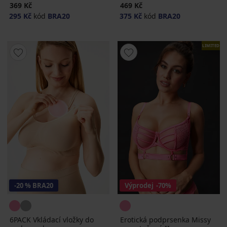
369 Kč
469 Kč
295 Kč
kód
BRA20
375 Kč
kód
BRA20
LIMITED
-20 % BRA20
Výprodej
-70%
6PACK Vkládací vložky do
Erotická podprsenka Missy