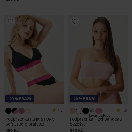
-20 % BRA20
-20 % BRA20
4,5
4,8
Podprsenka PINK STORM
Podprsenka Flexi Bandeau
Soft Studio Bralette
bezešvá
499 Kč
249 Kč