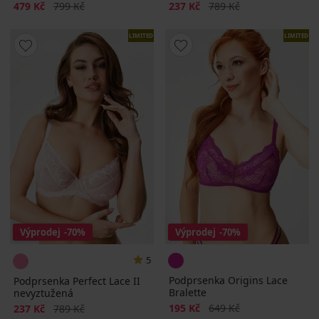
Sleva
Původní cena
Sleva
Původní cena
479 Kč
799 Kč
237 Kč
789 Kč
LIMITED
LIMITED
Výprodej
-70%
Výprodej
-70%
5
Podprsenka Origins Lace
Podprsenka Perfect Lace II
Bralette
nevyztužená
Sleva
Původní cena
Sleva
Původní cena
195 Kč
649 Kč
237 Kč
789 Kč