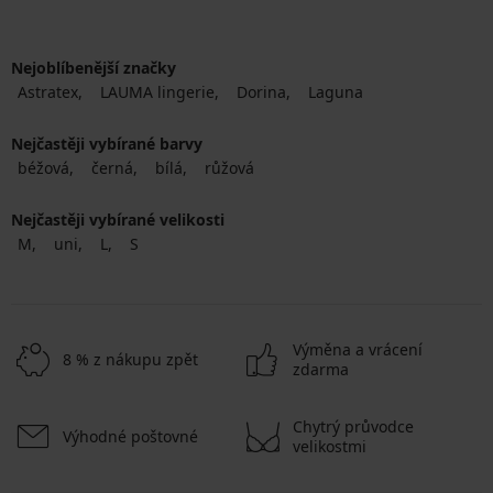
Nejoblíbenější značky
Astratex
LAUMA lingerie
Dorina
Laguna
Nejčastěji vybírané barvy
béžová
černá
bílá
růžová
Nejčastěji vybírané velikosti
M
uni
L
S
Výměna a vrácení
8 % z nákupu zpět
zdarma
Chytrý průvodce
Výhodné poštovné
velikostmi