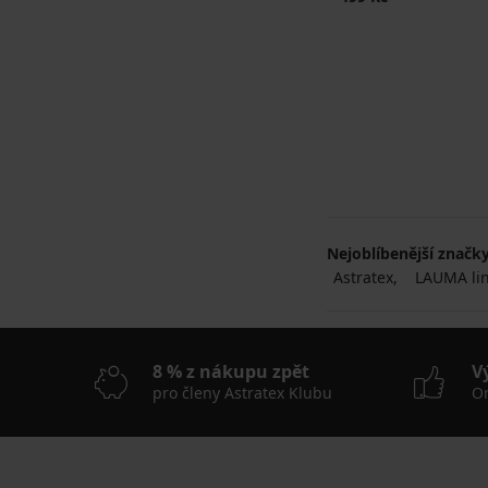
Nejoblíbenější značk
Astratex
LAUMA lin
8 % z nákupu zpět
V
pro členy Astratex Klubu
On