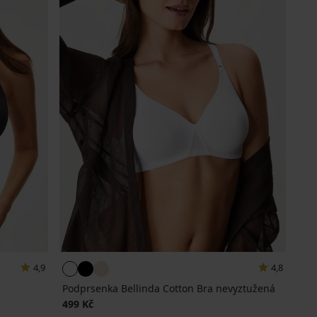
4,9
4,8
Podprsenka Bellinda Cotton Bra nevyztužená
499 Kč