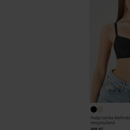
Podprsenka Bellinda
nevyztužená
499 Kč