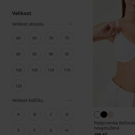
Velikost
Velikost obvodu
60
65
70
75
80
85
90
95
100
105
110
115
120
Velikost košíčku
A
B
C
D
Podprsenka Bellinda
nevyztužená
E
F
G
H
499 Kč