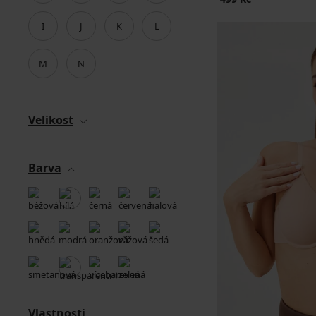
I
J
K
L
M
N
Velikost
Barva
Vlastnosti