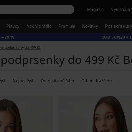
Hledat
Magazín
Výměna a 
Plavky
Noční prádlo
Premium
Novinky
Poslední kus
 −70 %
KÓD SUN20 = 
né podprsenky do 499 Kč
 podprsenky do 499 Kč Be
jší
Nejnovější
Od nejlevnějšího
Od nejdražšího