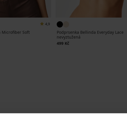
4,9
 Microfiber Soft
Podprsenka Bellinda Everyday Lace
nevyztužená
499 Kč