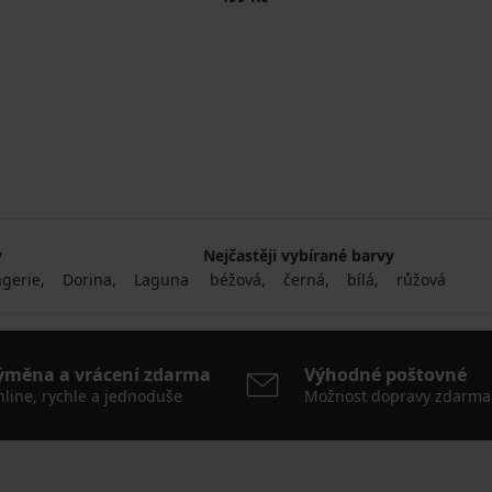
y
Nejčastěji vybírané barvy
gerie
Dorina
Laguna
béžová
černá
bílá
růžová
ýměna a vrácení zdarma
Výhodné poštovné
line, rychle a jednoduše
Možnost dopravy zdarma