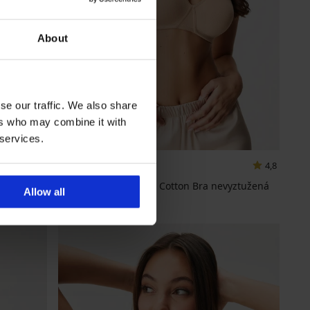
About
se our traffic. We also share
ers who may combine it with
 services.
4,8
Podprsenka Bellinda Cotton Bra nevyztužená
Allow all
499 Kč