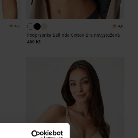
4,7
4,8
Podprsenka Bellinda Cotton Bra nevyztužená
499 Kč