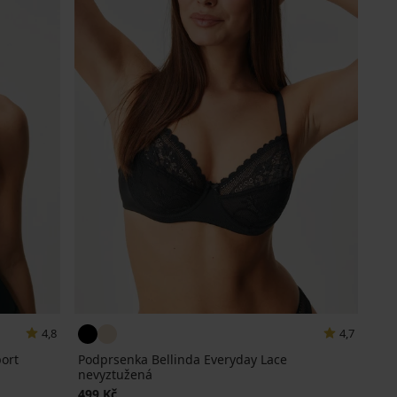
4,8
4,7
ort
Podprsenka Bellinda Everyday Lace
nevyztužená
499 Kč