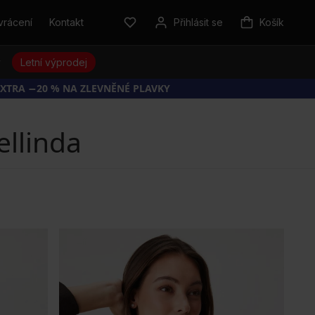
vrácení
Kontakt
Přihlásit se
Košík
y
Letní výprodej
EXTRA −20 % NA ZLEVNĚNÉ PLAVKY
llinda