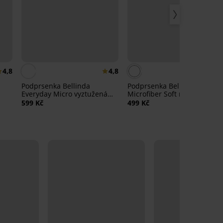
4,8
4,8
Podprsenka Bellinda
Podprsenka Bellinda
Everyday Micro vyztužená
Microfiber Soft nevyztužená
bez kostic
599 Kč
499 Kč