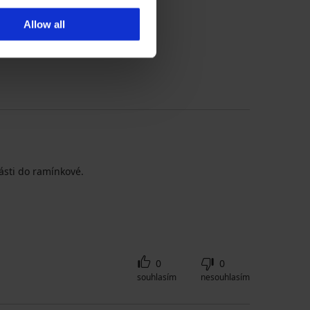
Allow all
ádce velikostí
ásti do ramínkové.
0
0
souhlasím
nesouhlasím