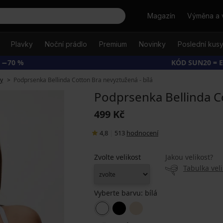
Hledat
Magazín
Výměna a 
Plavky
Noční prádlo
Premium
Novinky
Poslední kus
 −70 %
KÓD SUN20 = 
y
Podprsenka Bellinda Cotton Bra nevyztužená - bílá
Podprsenka Bellinda Co
499 Kč
4,8
|
513
hodnocení
Zvolte velikost
Jakou velikost?
Tabulka veli
Vyberte barvu:
bílá