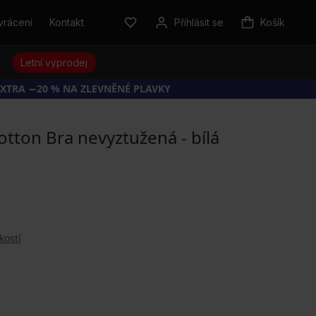
vrácení
Kontakt
Přihlásit se
Košík
y
Letní výprodej
EXTRA −20 % NA ZLEVNĚNÉ PLAVKY
tton Bra nevyztužená - bílá
kostí