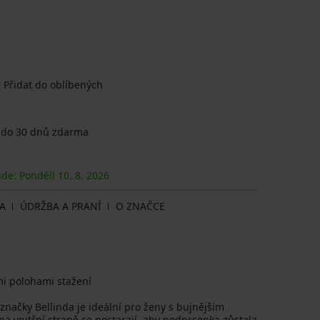
Přidat do oblíbených
 do 30 dnů zdarma
ude: Pondělí
10. 8.
2026
A
ÚDRŽBA A PRANÍ
O ZNAČCE
mi polohami stažení
ačky Bellinda je ideální pro ženy s bujnějším
na vnitřní straně se postarají, aby podprsenka zůstala