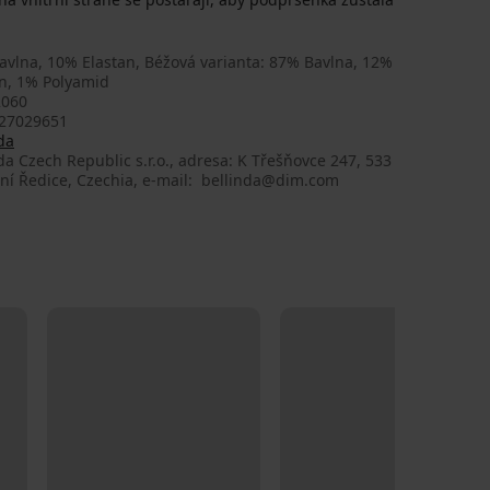
avlna, 10% Elastan, Béžová varianta: 87% Bavlna, 12%
an, 1% Polyamid
060
27029651
da
da Czech Republic s.r.o., adresa: K Třešňovce 247, 533
lní Ředice, Czechia, e-mail: bellinda@dim.com