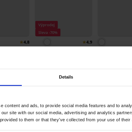
Výprodej
Sleva -70%
4,8
4,9
omfort
Podprsenka Estel
Podprsenka Cotto
ez kostic
polovyztužená
nevyztužená
360 Kč
1 199 Kč
499 Kč
Details
DUKTU Podprsenka Bellinda Cotton B
e content and ads, to provide social media features and to analy
5
469x
 our site with our social media, advertising and analytics partn
4
19x
 provided to them or that they’ve collected from your use of their
3
12x
2
9x