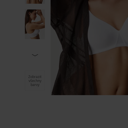
Zobrazit
všechny
barvy