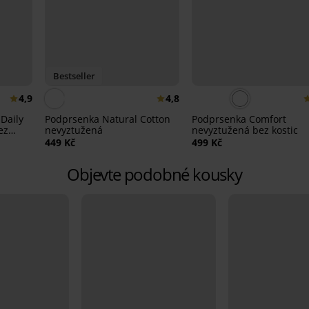
Bestseller
4,9
4,8
Daily
Podprsenka Natural Cotton
Podprsenka Comfort
ez
nevyztužená
nevyztužená bez kostic
449 Kč
499 Kč
Objevte podobné kousky