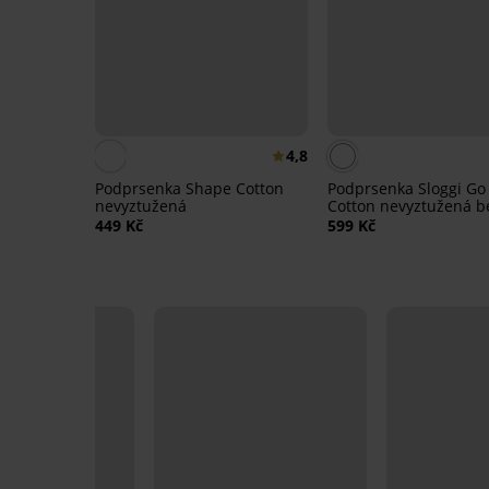
4,8
Podprsenka Shape Cotton
Podprsenka Sloggi Go 
nevyztužená
Cotton nevyztužená b
kostic
449 Kč
599 Kč