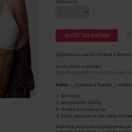
Počet kusů:
VLOŽIT DO KOŠÍKU
Výměna a vrácení
Zboží IHNED k odeslání.
Objednejte ještě dnes a zboží u Vás b
POPIS
DOPRAVA A PLATBA
VÝMĚN
Bez kostic
Nevyztužené košíčky
Vhodné pro velká prsa
Zadní zapínání na dva háčky se tře
Bavlněná nevyztužená podprsenka od zn
poprsím. Vyšší střed a elastická guma 