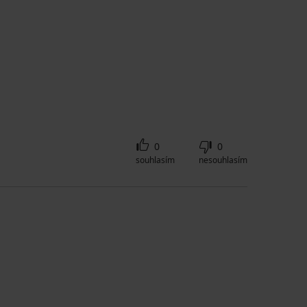
0
0
souhlasím
nesouhlasím