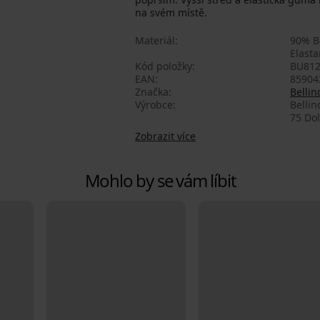
na svém místě.
Materiál
90% B
Elast
Kód položky
BU812
EAN
85904
Značka
Bellin
Výrobce
Bellin
75 Do
Zobrazit více
Mohlo by se vám líbit