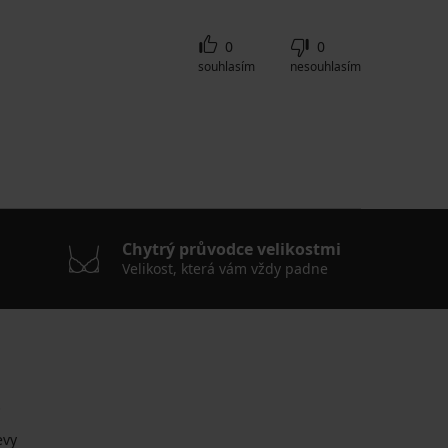
0
0
souhlasím
nesouhlasím
Chytrý průvodce velikostmi
Velikost, která vám vždy padne
.
evy