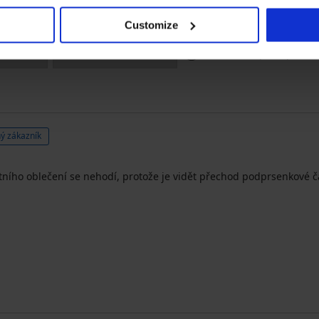
1
4x
Customize
Zakoupeno podle r
ý zákazník
etního oblečení se nehodí, protože je vidět přechod podprsenkové č