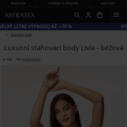
MAGAZÍN
VÝMĚNA A VRÁCENÍ
KONTAKT
VELKÝ LETNÍ VÝPRODEJ AŽ −70 %
Dámská body
Luxusní stahovací body Livia - béžová
4,8
|
760
hodnocení