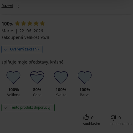
body
s
s
Sanremo
889
Řazení
Elsie
nohavičkou
otevřeným
Big
Kč
klínem
899
1 199
1 249
711
999
Kč
Kč
Kč
Kč
100
Kč
%
959
kód
999
799
Marie
Kč
22. 06. 2026
GET20
Kč
Kč
kód
zakoupená velikost 95/B
kód
kód
GET20
GET20
GET20
Ověřený zákazník
splňuje moje představy, krásné
100%
80%
100%
100%
Velikost
Cena
Kvalita
Barva
Tento produkt doporučuji
0
0
souhlasím
nesouhlasím