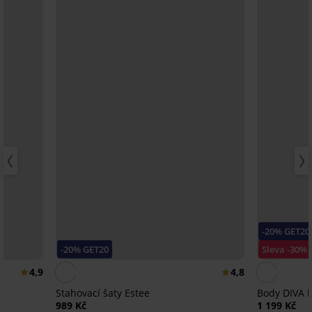
-20% GET20
-20% GET20
Sleva -30%
4,9
4,8
Stahovací šaty Estee
Body DIVA 
989 Kč
1 199 Kč