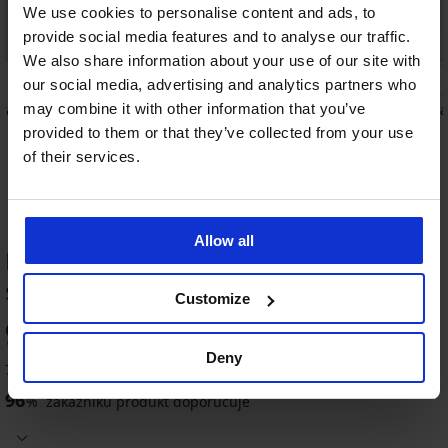
We use cookies to personalise content and ads, to
provide social media features and to analyse our traffic.
-20% GET20
Bestseller
We also share information about your use of our site with
4,6
4,8
our social media, advertising and analytics partners who
may combine it with other information that you’ve
racle
Podprsenka Andorra nevyztužená bez
Podprsenka
kostic
1 349 Kč
provided to them or that they’ve collected from your use
1 299 Kč
of their services.
1 039 Kč
kód:
GET20
Allow all
HODNOCENÍ PRODUKTU Luxusní
stahovací body Livia
Customize
-20 % GET20
-20 % GET20
-20 % GET20
-20 % GET20
96
%
4,8
4,8
4,8
4,8
4,9
Deny
760 zákazníků produkt hodnotilo
96
%
zákazníků produkt doporučuje
Stahovací
Stahovací
Stahovací
BESTSELLER
body
body
body
Stahovací
Stahovací
Lora
Stella
Phoebe
body