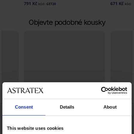
791 Kč
671 Kč
kód:
GET20
kód:
Objevte podobné kousky
Consent
Details
About
This website uses cookies