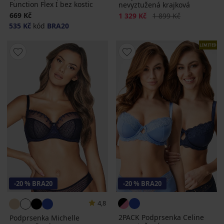
Function Flex I bez kostic
nevyztužená krajková
669 Kč
Sleva
Původní cena
1 329 Kč
1 899 Kč
535 Kč
kód
BRA20
LIMITED
-20 % BRA20
-20 % BRA20
4,8
2PACK Podprsenka Celine
Podprsenka Michelle