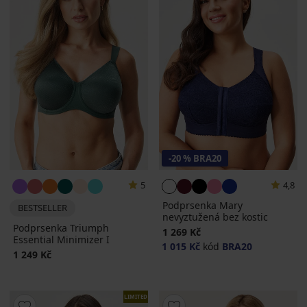
-20 % BRA20
5
4,8
Podprsenka Mary
BESTSELLER
nevyztužená bez kostic
Podprsenka Triumph
1 269 Kč
Essential Minimizer I
1 015 Kč
kód
BRA20
1 249 Kč
LIMITED