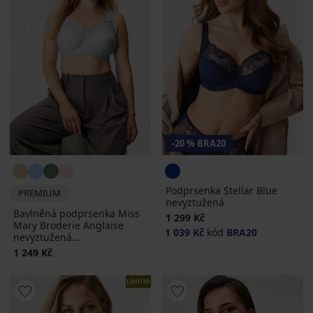
-20 % BRA20
Podprsenka Stellar Blue
PREMIUM
nevyztužená
Bavlněná podprsenka Miss
1 299 Kč
Mary Broderie Anglaise
1 039 Kč
kód
BRA20
nevyztužená...
1 249 Kč
LIMITED