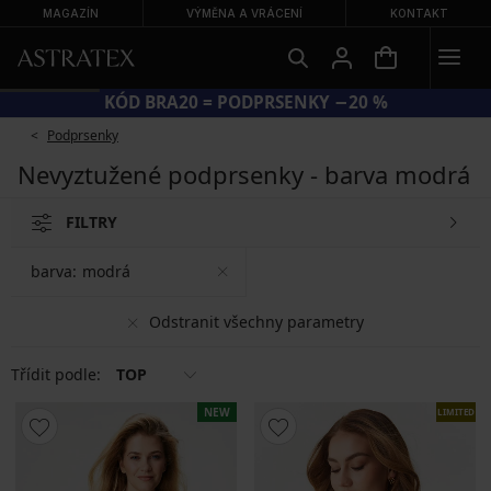
MAGAZÍN
VÝMĚNA A VRÁCENÍ
KONTAKT
KÓD BRA20 = PODPRSENKY −20 %
Podprsenky
Nevyztužené podprsenky - barva modrá
FILTRY
barva:
modrá
Odstranit všechny parametry
Třídit podle:
TOP
NEW
LIMITED