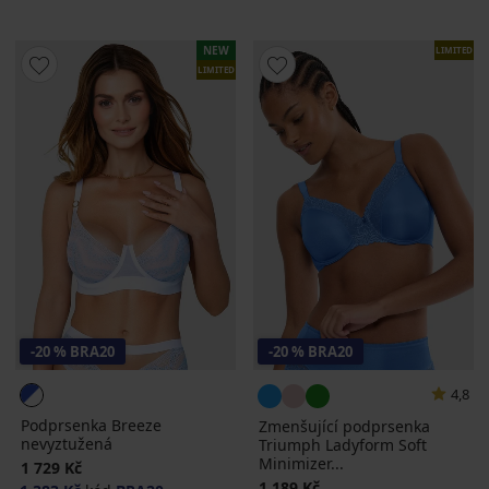
NEW
LIMITED
LIMITED
-20 % BRA20
-20 % BRA20
4,8
Podprsenka Breeze
Zmenšující podprsenka
nevyztužená
Triumph Ladyform Soft
Minimizer...
1 729 Kč
1 189 Kč