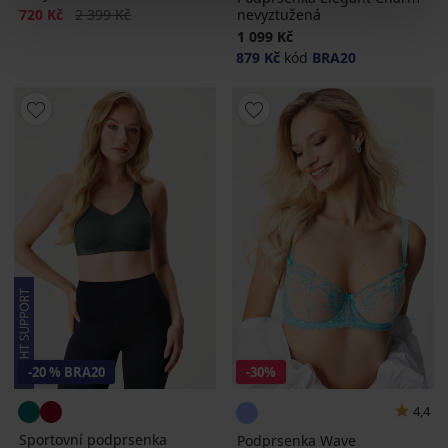
Sleva
Původní cena
720 Kč
2 399 Kč
nevyztužená
1 099 Kč
879 Kč
kód
BRA20
-20 % BRA20
-30%
4,4
Sportovní podprsenka
Podprsenka Wave