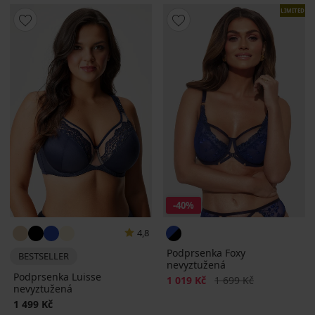
LIMITED
-40%
4,8
Podprsenka Foxy
BESTSELLER
nevyztužená
Podprsenka Luisse
Sleva
Původní cena
1 019 Kč
1 699 Kč
nevyztužená
1 499 Kč