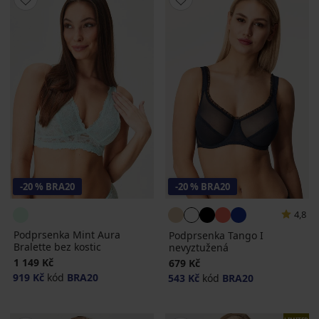
-20 % BRA20
-20 % BRA20
4,8
Podprsenka Mint Aura
Podprsenka Tango I
Bralette bez kostic
nevyztužená
1 149 Kč
679 Kč
919 Kč
kód
BRA20
543 Kč
kód
BRA20