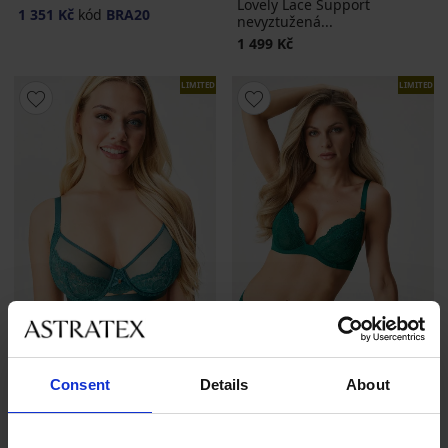
Lovely Lace Support
1 351 Kč
kód
BRA20
nevyztužená...
1 499 Kč
LIMITED
LIMITED
-30%
-20 % BRA20
Consent
Details
About
4,6
Podprsenka Winona Curves
Podprsenka Jemma
nevyztužená
nevyztužená krajková