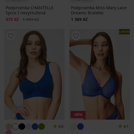
Podprsenka CHANTELLE
Podprsenka Miss Mary Lace
Spice I nevyztužená
Dreams Bralette
Sleva
Původní cena
975 Kč
1 949 Kč
1 369 Kč
LIMITED
-40%
4,6
4,1