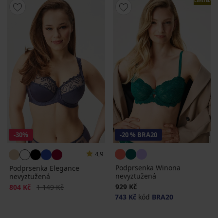
LIMITED
-30%
-20 % BRA20
4,9
Podprsenka Winona
Podprsenka Elegance
nevyztužená
nevyztužená
Sleva
Původní cena
929 Kč
804 Kč
1 149 Kč
743 Kč
kód
BRA20