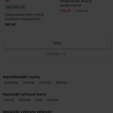
Podprsenka Ariana
nevyztužená
BESTSELLER
Sleva
Původní cena
719 Kč
1 199 Kč
Podprsenka Flexi Khloe
bezešvá nevyztužená
399 Kč
DÁLE
Stránka 1/3
Nejoblíbenější značky
Astratex
Selene
Dorina
Rosme
Nejčastěji vybírané barvy
černá
béžová
bílá
růžová
Nejčastěji vybírané velikosti