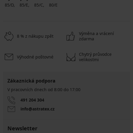
85/D
85/E
85/C
80/E
Výměna a vrácení
8 % z nákupu zpět
zdarma
Chytrý průvodce
Výhodné poštovné
velikostmi
Zákaznická podpora
V pracovních dnech od 8:00 do 17:00
491 204 304
info@astratex.cz
Newsletter