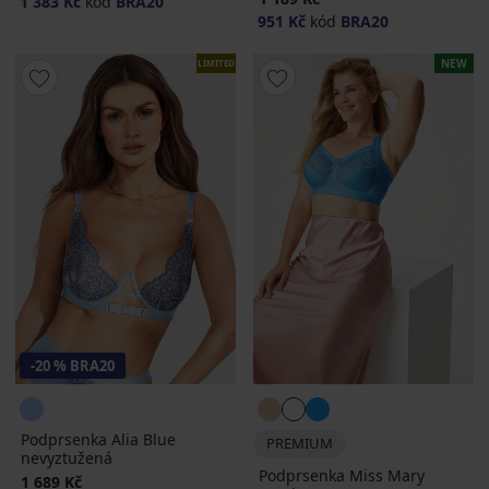
1 383 Kč
kód
BRA20
951 Kč
kód
BRA20
NEW
LIMITED
-20 % BRA20
Podprsenka Alia Blue
PREMIUM
nevyztužená
Podprsenka Miss Mary
1 689 Kč