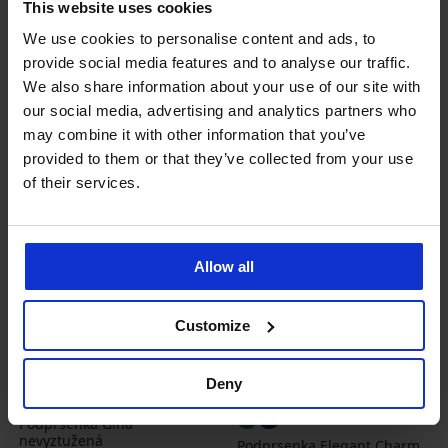
This website uses cookies
Sleva
Původní cena
999 Kč
664 Kč
949 Kč
We use cookies to personalise content and ads, to
799 Kč
kód
BRA20
provide social media features and to analyse our traffic.
LIMITED
We also share information about your use of our site with
our social media, advertising and analytics partners who
may combine it with other information that you’ve
provided to them or that they’ve collected from your use
of their services.
Allow all
Customize
Výprodej
-70%
-20 % BRA20
Deny
4,9
Podprsenka Gina
nevyztužená
Podprsenka Elegant Charm