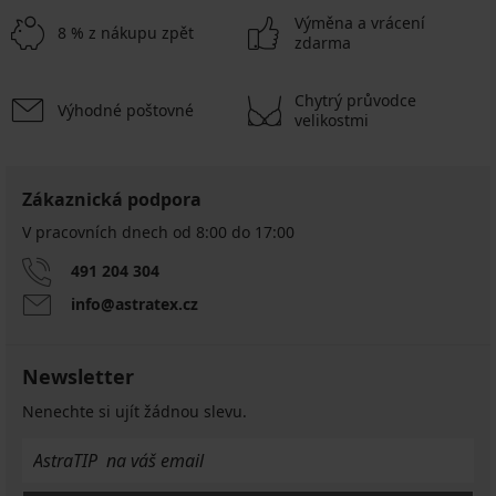
Výměna a vrácení
8 % z nákupu zpět
zdarma
Chytrý průvodce
Výhodné poštovné
velikostmi
Zákaznická podpora
V pracovních dnech od 8:00 do 17:00
491 204 304
info@astratex.cz
Newsletter
Nenechte si ujít žádnou slevu.