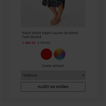
799
2 799
Kč
2 599
Kč
Kč
Kč
Kč
Kč
Noční košile Ralph Lauren Brushed
Twill dlouhá
1 400 Kč
2 799 Kč
Zvolte velikost
VLOŽIT DO KOŠÍKU