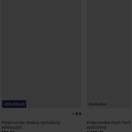
-20% BRA20
Bestseller
4,9
Podprsenka Violeta vyztužená
Podprsenka Push Perfe
vyhlazující
vyztužená