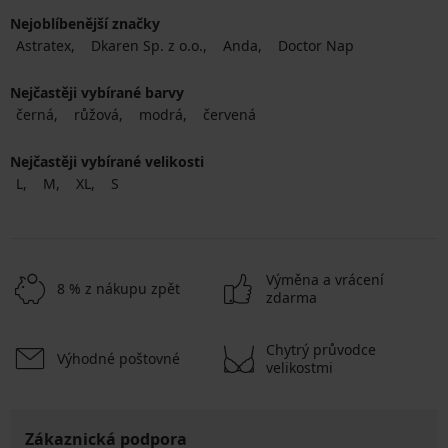
Nejoblíbenější značky
Astratex
Dkaren Sp. z o.o.
Anda
Doctor Nap
Nejčastěji vybírané barvy
černá
růžová
modrá
červená
Nejčastěji vybírané velikosti
L
M
XL
S
Výměna a vrácení
8 % z nákupu zpět
zdarma
Chytrý průvodce
Výhodné poštovné
velikostmi
Zákaznická podpora