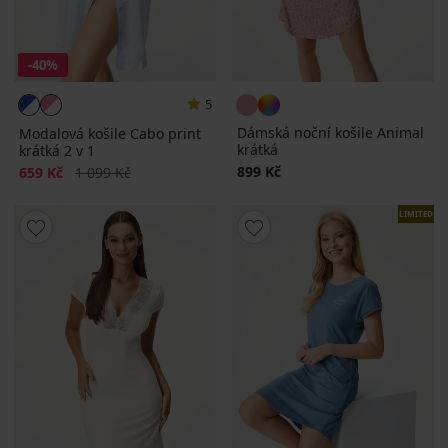
-40%
5
Dámská noční košile Animal
Modalová košile Cabo print
krátká
krátká 2 v 1
Sleva
Původní cena
899 Kč
659 Kč
1 099 Kč
LIMITED