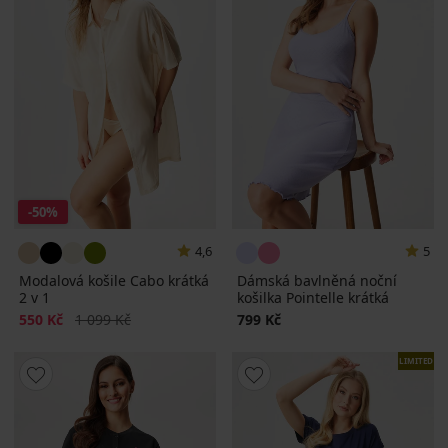
-50%
4,6
5
Modalová košile Cabo krátká
Dámská bavlněná noční
2 v 1
košilka Pointelle krátká
Sleva
Původní cena
550 Kč
1 099 Kč
799 Kč
LIMITED