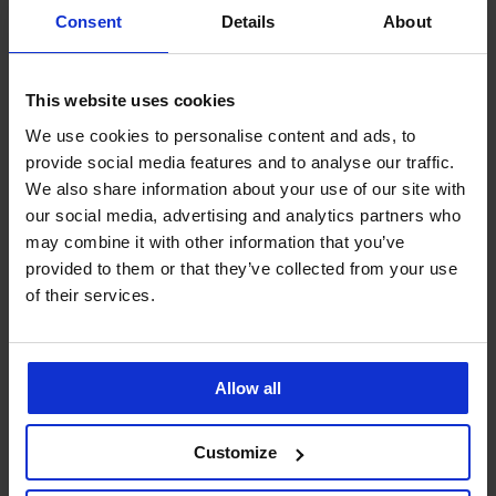
Consent
Details
About
This website uses cookies
We use cookies to personalise content and ads, to
provide social media features and to analyse our traffic.
We also share information about your use of our site with
4,8
our social media, advertising and analytics partners who
Bavlněná noční košile Flora
may combine it with other information that you’ve
Stripe plus size krátk...
BESTSELLER
provided to them or that they’ve collected from your use
1 099 Kč
of their services.
Noční košile Signature Avril
krátká
799 Kč
Allow all
LIMITED
Customize