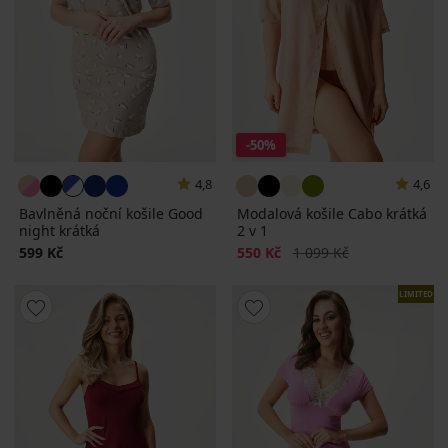
-50%
4,8
4,6
Bavlněná noční košile Good
Modalová košile Cabo krátká
night krátká
2 v 1
Sleva
Původní cena
599 Kč
550 Kč
1 099 Kč
LIMITED