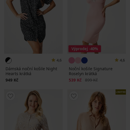
Výprodej
-40%
4,6
4,6
Dámská noční košile Night
Noční košile Signature
Hearts krátká
Roselyn krátká
Sleva
Původní cena
949 Kč
539 Kč
899 Kč
LIMITED