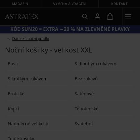
MAGAZÍN
VÝMĚNA A VRÁCENÍ
KONTAKT
KÓD SUN20 = EXTRA −20 % NA ZLEVNĚNÉ PLAVKY
Dámské noční prádlo
Noční košilky - velikost XXL
Basic
S dlouhým rukávem
S krátkým rukávem
Bez rukávů
Erotické
Saténové
Kojicí
Těhotenské
Nadměrné velikosti
Svatební
Teplé košilky