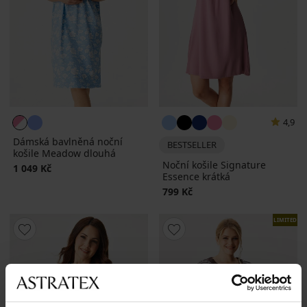
4,9
Dámská bavlněná noční
BESTSELLER
košile Meadow dlouhá
Noční košile Signature
1 049 Kč
Essence krátká
799 Kč
LIMITED