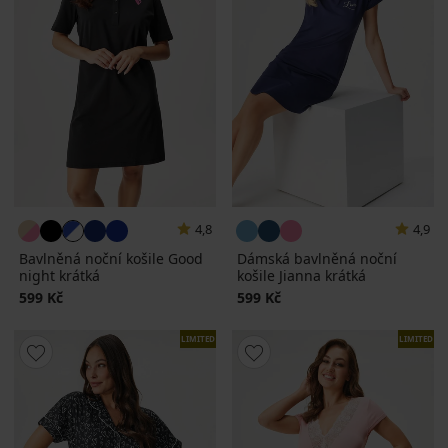
4,8
4,9
Bavlněná noční košile Good
Dámská bavlněná noční
night krátká
košile Jianna krátká
599 Kč
599 Kč
LIMITED
LIMITED