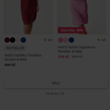
Výprodej
-40%
4,9
4,6
Noční košile Signature
BESTSELLER
Roselyn krátká
Noční košilka Timeless
Sleva
Původní cena
539 Kč
899 Kč
Dream krátká
699 Kč
DÁLE
Stránka 1/6