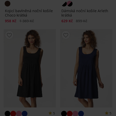
Kojicí bavlněná noční košile
Dámská noční košile Arleth
Choco krátká
krátká
Sleva
Původní cena
Sleva
Původní cena
958 Kč
1 369 Kč
629 Kč
899 Kč
5
5