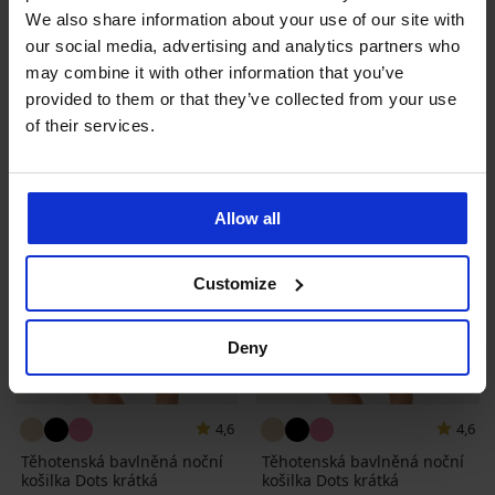
krátká
košilka Dots krátká
We also share information about your use of our site with
Sleva
Původní cena
559 Kč
799 Kč
899 Kč
our social media, advertising and analytics partners who
may combine it with other information that you’ve
provided to them or that they’ve collected from your use
of their services.
Allow all
Customize
Deny
4,6
4,6
Těhotenská bavlněná noční
Těhotenská bavlněná noční
košilka Dots krátká
košilka Dots krátká