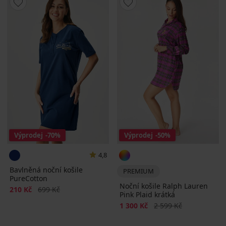
Výprodej
-70%
Výprodej
-50%
4,8
Bavlněná noční košile
PREMIUM
PureCotton
Noční košile Ralph Lauren
Sleva
Původní cena
210 Kč
699 Kč
Pink Plaid krátká
Sleva
Původní cena
1 300 Kč
2 599 Kč