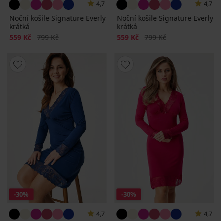
4,7
4,7
Noční košile Signature Everly
Noční košile Signature Everly
krátká
krátká
Sleva
Původní cena
Sleva
Původní cena
559 Kč
799 Kč
559 Kč
799 Kč
-30%
-30%
4,7
4,7