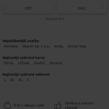
ZPĚT
DÁLE
Stránka 8/9
Nejoblíbenější značky
Astratex
Dkaren Sp. z o.o.
Anda
Doctor Nap
Nejčastěji vybírané barvy
černá
růžová
modrá
červená
Nejčastěji vybírané velikosti
L
M
XL
S
Výměna a vrácení
8 % z nákupu zpět
zdarma