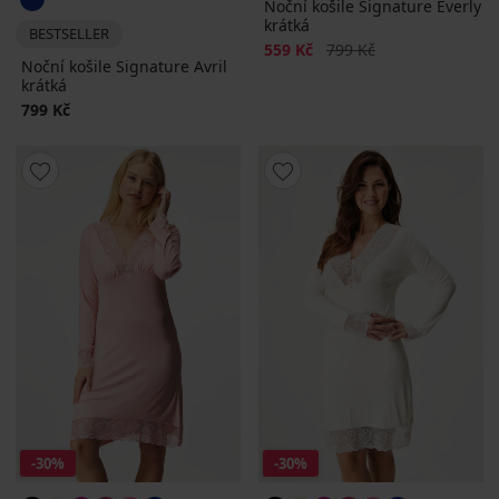
Noční košile Signature Everly
krátká
BESTSELLER
Sleva
Původní cena
559 Kč
799 Kč
Noční košile Signature Avril
krátká
799 Kč
-30%
-30%