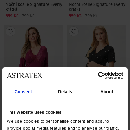
Noční košile Signature Everly
Noční košile Signature Everly
krátká
krátká
Sleva
Původní cena
Sleva
Původní cena
559 Kč
799 Kč
559 Kč
799 Kč
Consent
Details
About
-30%
This website uses cookies
4,7
4,6
We use cookies to personalise content and ads, to
Noční košile Signature Everly
Těhotenská bavlněná noční
provide social media features and to analyse our traffic.