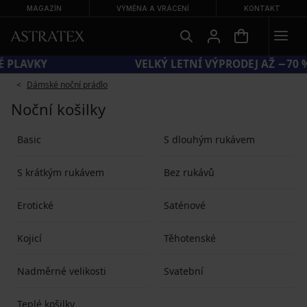
MAGAZÍN
VÝMĚNA A VRÁCENÍ
KONTAKT
KÓD SUN20 = EXTRA −20 % NA ZLEVNĚNÉ PLAVKY
Dámské noční prádlo
Noční košilky
Basic
S dlouhým rukávem
S krátkým rukávem
Bez rukávů
Erotické
Saténové
Kojicí
Těhotenské
Nadměrné velikosti
Svatební
Teplé košilky