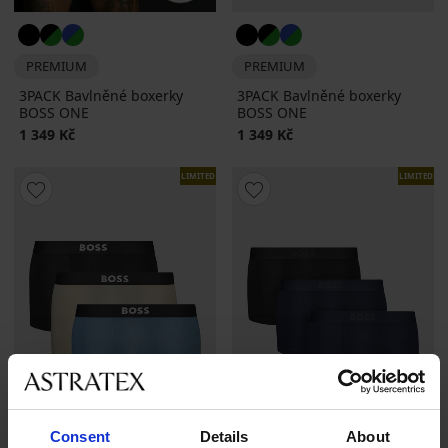
PREMIUM
PREMIUM
3PACK Bavlněné boxerky
3PACK Bavlněné boxerky
BOSS ONE
BOSS ONE
1 349 Kč
1 349 Kč
LIMITED
LIMITED
Consent
Details
About