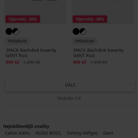
Výprodej
-30%
Výprodej
-30%
PREMIUM
PREMIUM
3PACK Bavlněné boxerky
3PACK Bavlněné boxerky
GANT Ruiz
GANT Ruiz
Sleva
Původní cena
Sleva
Původní cena
909 Kč
1 299 Kč
909 Kč
1 299 Kč
DÁLE
Stránka 1/4
Nejoblíbenější značky
Calvin Klein
HUGO BOSS
Tommy Hilfiger
Gant