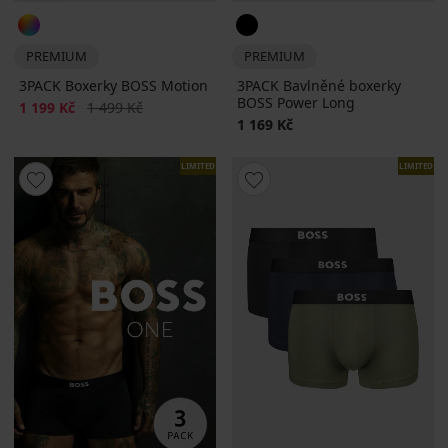
PREMIUM
PREMIUM
3PACK Boxerky BOSS Motion
3PACK Bavlněné boxerky
BOSS Power Long
Sleva
Původní cena
1 199 Kč
1 499 Kč
1 169 Kč
LIMITED
LIMITED