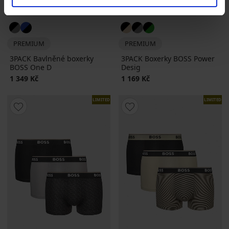
PREMIUM
PREMIUM
3PACK Bavlněné boxerky
3PACK Boxerky BOSS Power
BOSS One D
Desig
1 349 Kč
1 169 Kč
LIMITED
LIMITED