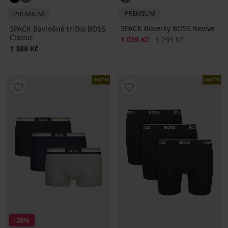
PREMIUM
PREMIUM
3PACK Boxerky BOSS Revive
3PACK Bavlněné tričko BOSS
Classic
Sleva
Původní cena
1 039 Kč
1 299 Kč
1 389 Kč
LIMITED
LIMITED
-20%