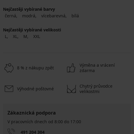
Nejčastěji vybírané barvy
černá
modrá
vícebarevná
bílá
Nejčastěji vybírané velikosti
L
XL
M
XXL
Výměna a vrácení
8 % z nákupu zpět
zdarma
Chytrý průvodce
Výhodné poštovné
velikostmi
Zákaznická podpora
V pracovních dnech od 8:00 do 17:00
491 204 304