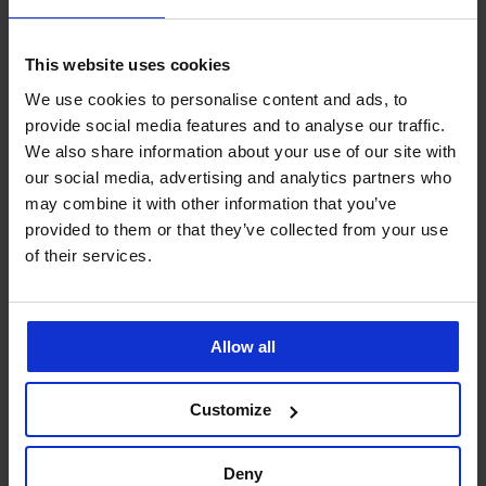
This website uses cookies
PREMIUM
PREMIUM
We use cookies to personalise content and ads, to
3PACK Bavlněné boxerky
3PACK Bavlněné boxerky
provide social media features and to analyse our traffic.
BOSS ONE
BOSS One D
We also share information about your use of our site with
1 349 Kč
1 349 Kč
our social media, advertising and analytics partners who
may combine it with other information that you’ve
LIMITED
LIMITED
provided to them or that they’ve collected from your use
of their services.
Allow all
Customize
Deny