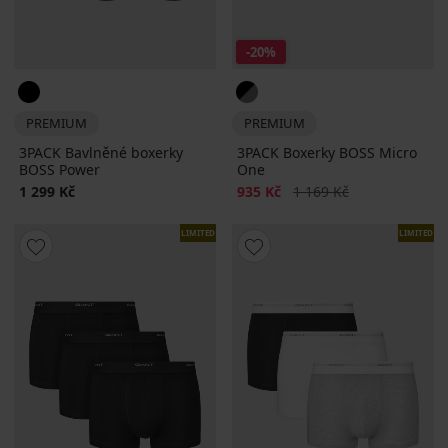
-20%
PREMIUM
PREMIUM
3PACK Bavlněné boxerky
3PACK Boxerky BOSS Micro
BOSS Power
One
Sleva
Původní cena
1 299 Kč
935 Kč
1 169 Kč
LIMITED
LIMITED