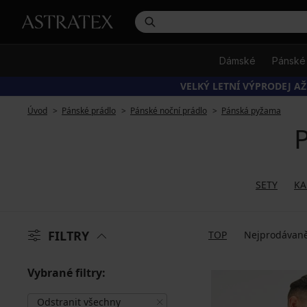
Dámské
Pánské
VELKÝ LETNÍ VÝPRODEJ AŽ
Úvod
Pánské prádlo
Pánské noční prádlo
Pánská pyžama
P
SETY
KA
FILTRY
TOP
Nejprodávaně
Vybrané filtry:
Odstranit všechny