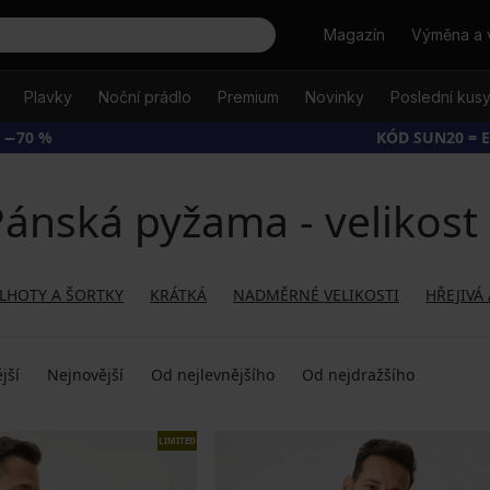
Hledat
Magazín
Výměna a 
Plavky
Noční prádlo
Premium
Novinky
Poslední kus
 −70 %
KÓD SUN20 = 
ánská pyžama - velikost
LHOTY A ŠORTKY
KRÁTKÁ
NADMĚRNÉ VELIKOSTI
HŘEJIVÁ 
jší
Nejnovější
Od nejlevnějšího
Od nejdražšího
LIMITED