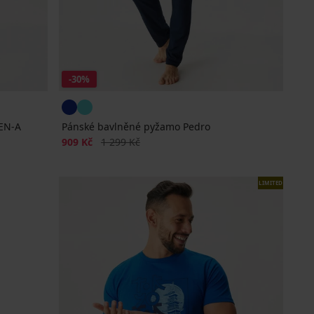
-30%
EN-A
Pánské bavlněné pyžamo Pedro
Sleva
Původní cena
909 Kč
1 299 Kč
LIMITED