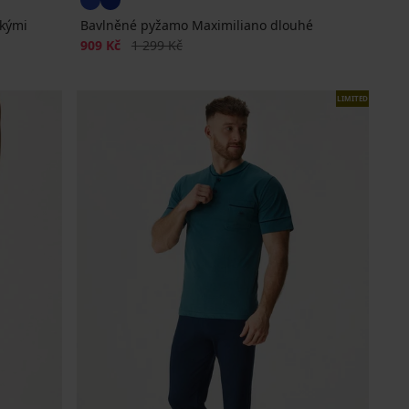
tkými
Bavlněné pyžamo Maximiliano dlouhé
Sleva
Původní cena
909 Kč
1 299 Kč
LIMITED