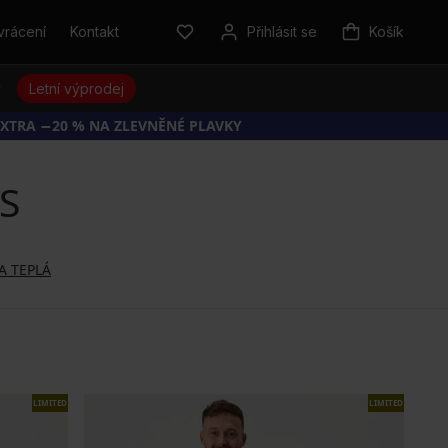
vrácení
Kontakt
Přihlásit se
Košík
y
Letní výprodej
EXTRA −20 % NA ZLEVNĚNÉ PLAVKY
 S
A TEPLÁ
LIMITED
LIMITED