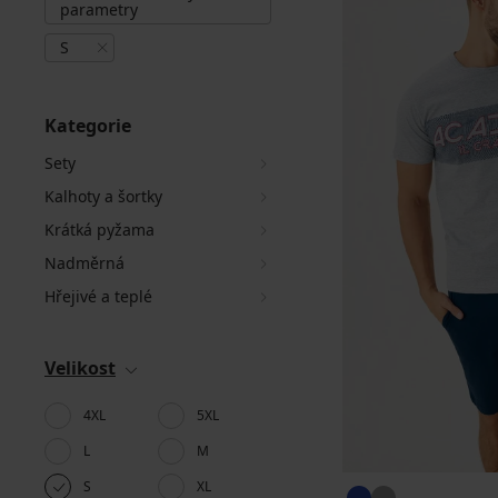
parametry
S
Kategorie
Sety
Kalhoty a šortky
Krátká pyžama
Nadměrná
Hřejivé a teplé
Velikost
4XL
5XL
L
M
S
XL