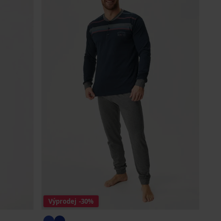
Výprodej
-30%