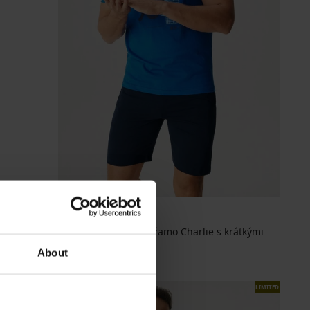
Pánské bavlněné pyžamo Charlie s krátkými
nohavice...
About
799 Kč
LIMITED
LIMITED