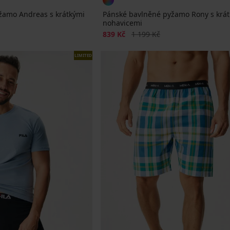
žamo Andreas s krátkými
Pánské bavlněné pyžamo Rony s krá
nohavicemi
Sleva
Původní cena
839 Kč
1 199 Kč
LIMITED