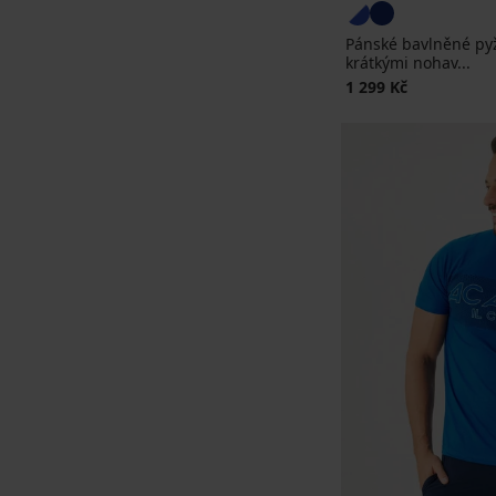
Pánské bavlněné py
krátkými nohav...
1 299 Kč