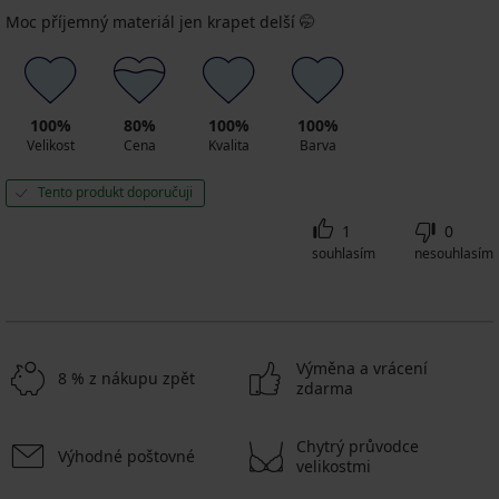
Moc příjemný materiál jen krapet delší 🤭
100%
80%
100%
100%
Velikost
Cena
Kvalita
Barva
Tento produkt doporučuji
1
0
souhlasím
nesouhlasím
Výměna a vrácení
8 % z nákupu zpět
zdarma
Chytrý průvodce
Výhodné poštovné
velikostmi