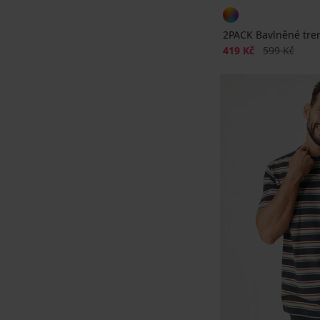
2PACK Bavlněné tr
Sleva
Původní cen
419 Kč
599 Kč