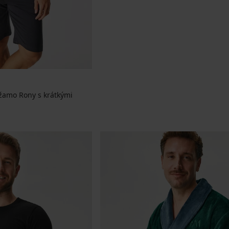
žamo Rony s krátkými
a