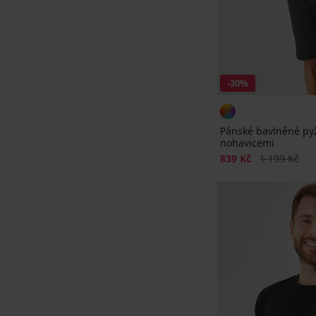
-30%
Pánské bavlněné py
nohavicemi
Sleva
Původní cen
839 Kč
1 199 Kč