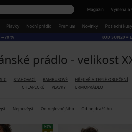
Hledat
Magazín
Výměna a 
Plavky
Noční prádlo
Premium
Novinky
Poslední kus
 −70 %
KÓD SUN20 = 
ánské prádlo - velikost X
SIC
STAHOVACÍ
BAMBUSOVÉ
HŘEJIVÉ A TEPLÉ OBLEČENÍ
CHLAPECKÉ
PLAVKY
TERMOPRÁDLO
jší
Nejnovější
Od nejlevnějšího
Od nejdražšího
NEW
LIMITED