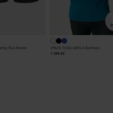
erky FILA Boone
2PACK Tričko MEN-A Bamboo
a
1 299 Kč