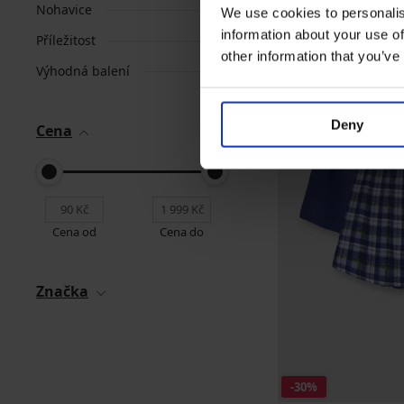
Nohavice
We use cookies to personalis
information about your use of
Příležitost
other information that you’ve
Výhodná balení
Deny
Cena
Cena od
Cena do
Značka
-30%