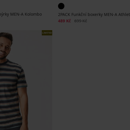
enýrky MEN-A Kolombo
2PACK Funkční boxerky MEN-A Athle
a
Sleva
Původní cena
489 Kč
699 Kč
LIMITED