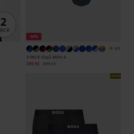
-50%
4,9
3 PACK slipů MEN-A
Sleva
Původní cena
250 Kč
499 Kč
LIMITED