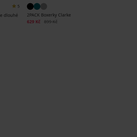
5
2PACK Boxerky Clarke
te dlouhé
Sleva
Původní cena
629 Kč
899 Kč