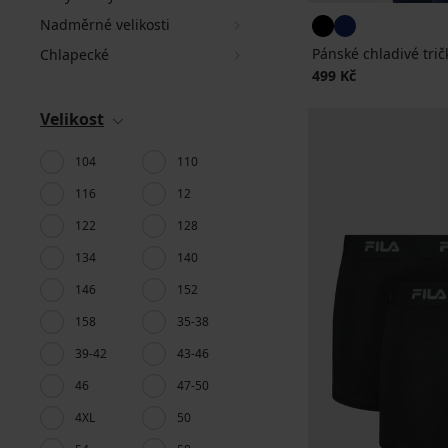
Nadměrné velikosti
Pánské chladivé tr
Chlapecké
499 Kč
Velikost
104
110
116
12
122
128
134
140
146
152
158
35-38
39-42
43-46
46
47-50
4XL
50