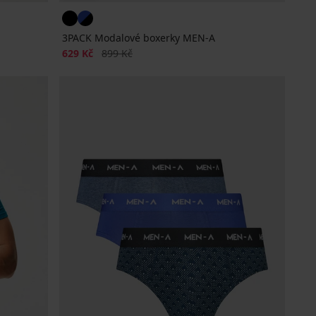
3PACK Modalové boxerky MEN-A
Sleva
Původní cena
629 Kč
899 Kč