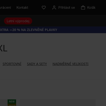
vrácení
Kontakt
Přihlásit se
Košík
y
Letní výprodej
EXTRA −20 % NA ZLEVNĚNÉ PLAVKY
XL
SPORTOVNÍ
SADY A SETY
NADMĚRNÉ VELIKOSTI
NEW
LIMITED