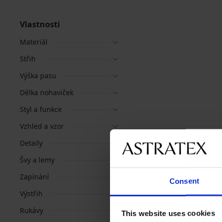
Vlastnosti
Materiál
Střih
Výška pasu
Délka nohaviček
Styl a funkce
Vzhled a vzor
Detaily
Švy a lemy
Zapínání
Consent
Výstřih
Rukávy
This website uses cookies