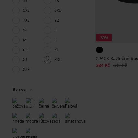
54
58
5XL
6XL
7XL
92
98
L
-30%
M
S
uni
XL
2PACK Bavlněné box
XS
XXL
Sleva
Původní cen
384 Kč
549 Kč
XXXL
Barva