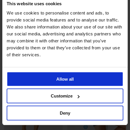
This website uses cookies
We use cookies to personalise content and ads, to
provide social media features and to analyse our traffic.
We also share information about your use of our site with
5
5
our social media, advertising and analytics partners who
2PACK Bavlněné trenýrky
2PACK Funkční boxerky MEN-
may combine it with other information that you’ve
MEN-A Horatzius
A Athlete
599 Kč
599 Kč
provided to them or that they’ve collected from your use
of their services.
NEW
LIMITED
Allow all
Customize
Deny