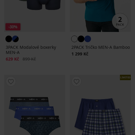
-30%
3PACK Modalové boxerky
2PACK Tričko MEN-A Bamboo
MEN-A
1 299 Kč
Sleva
Původní cena
629 Kč
899 Kč
LIMITED