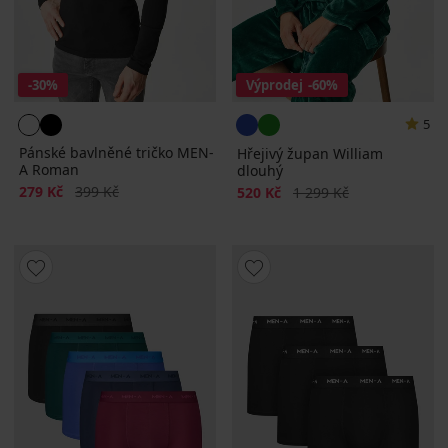
-30%
Výprodej
-60%
5
Pánské bavlněné tričko MEN-
Hřejivý župan William
A Roman
dlouhý
Sleva
Původní cena
279 Kč
399 Kč
Sleva
Původní cena
520 Kč
1 299 Kč