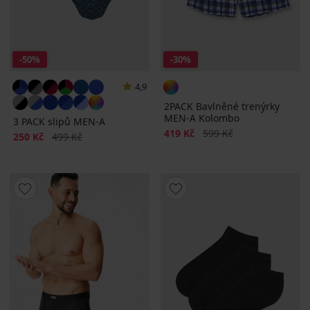
-50%
-30%
4,9
2PACK Bavlněné trenýrky
MEN-A Kolombo
3 PACK slipů MEN-A
Sleva
Původní cena
419 Kč
599 Kč
Sleva
Původní cena
250 Kč
499 Kč