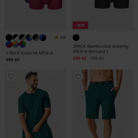
-30%
4,9
3PACK Bambusové boxerky
MEN-A Bernard I
5 PACK boxerek MEN-A
Sleva
Původní cena
559 Kč
799 Kč
999 Kč