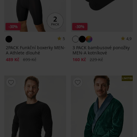
-30%
-30%
5
4,9
2PACK Funkční boxerky MEN-
3 PACK bambusové ponožky
A Athlete dlouhé
MEN-A kotníkové
Sleva
Původní cena
Sleva
Původní cena
489 Kč
699 Kč
160 Kč
229 Kč
LIMITED