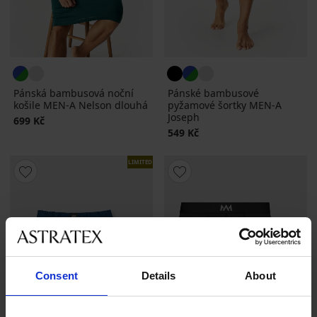
Pánská bambusová noční
Pánské bambusové
košile MEN-A Nelson dlouhá
pyžamové šortky MEN-A
Joseph
699 Kč
549 Kč
LIMITED
Consent
Details
About