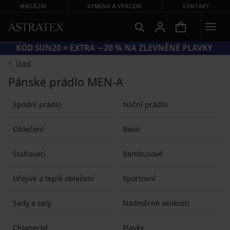
MAGAZÍN
VÝMĚNA A VRÁCENÍ
KONTAKT
KÓD SUN20 = EXTRA −20 % NA ZLEVNĚNÉ PLAVKY
Úvod
Pánské prádlo MEN-A
Spodní prádlo
Noční prádlo
Oblečení
Basic
Stahovací
Bambusové
Hřejivé a teplé oblečení
Sportovní
Sady a sety
Nadměrné velikosti
Chlapecké
Plavky