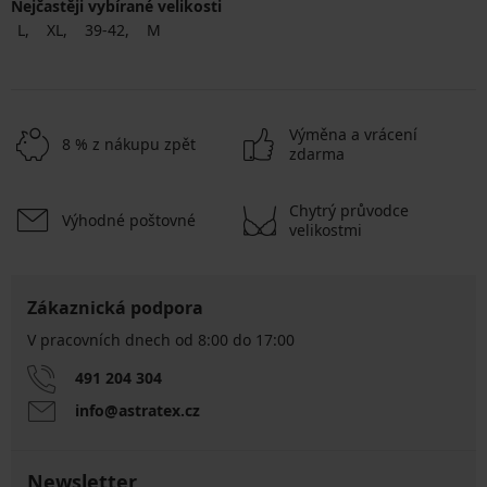
Nejčastěji vybírané velikosti
L
XL
39-42
M
Výměna a vrácení
8 % z nákupu zpět
zdarma
Chytrý průvodce
Výhodné poštovné
velikostmi
Zákaznická podpora
V pracovních dnech od 8:00 do 17:00
491 204 304
info@astratex.cz
Newsletter