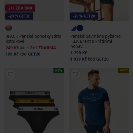
2+1 ZDARMA
-20 % GET20
-20 % GET20
3PACK Pánské ponožky Idris
Pánské bavlněné pyžamo
kotníkové
FILA Brent s krátkými
nohav...
249 Kč
akce
2+1 ZDARMA
1 299 Kč
199 Kč
kód
GET20
1 039 Kč
kód
GET20
NEW
LIMITED