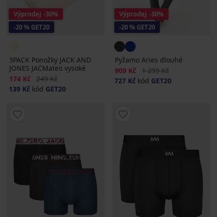
Výprodej
-30%
Výprodej
-30%
-20 % GET20
-20 % GET20
3PACK Ponožky JACK AND
Pyžamo Aries dlouhé
JONES JACMateo vysoké
Sleva
Původní cena
909 Kč
1 299 Kč
Sleva
Původní cena
174 Kč
249 Kč
727 Kč
kód
GET20
139 Kč
kód
GET20