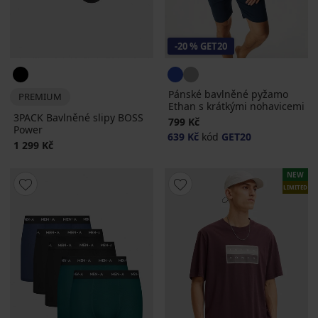
-20 % GET20
Pánské bavlněné pyžamo
PREMIUM
Ethan s krátkými nohavicemi
3PACK Bavlněné slipy BOSS
799 Kč
Power
639 Kč
kód
GET20
1 299 Kč
NEW
LIMITED