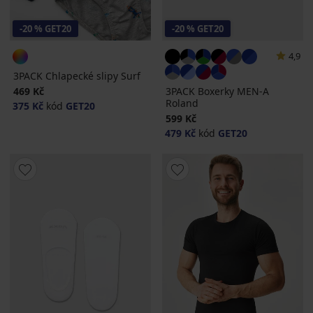
-20 % GET20
-20 % GET20
4,9
3PACK Chlapecké slipy Surf
469 Kč
3PACK Boxerky MEN-A
Roland
375 Kč
kód
GET20
599 Kč
479 Kč
kód
GET20