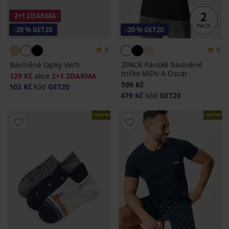
2+1 ZDARMA
-20 % GET20
-20 % GET20
5
5
Bavlněné ťapky Verti
2PACK Pánské bavlněné
tričko MEN-A Oscar
129 Kč
akce
2+1 ZDARMA
599 Kč
103 Kč
kód
GET20
479 Kč
kód
GET20
LIMITED
LIMITED