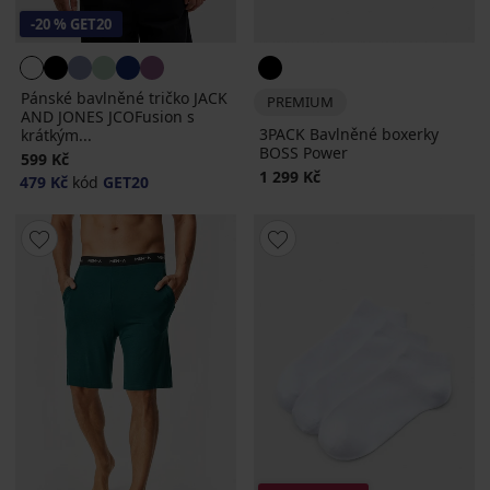
-20 % GET20
Pánské bavlněné tričko JACK
PREMIUM
AND JONES JCOFusion s
3PACK Bavlněné boxerky
krátkým...
BOSS Power
599 Kč
1 299 Kč
479 Kč
kód
GET20