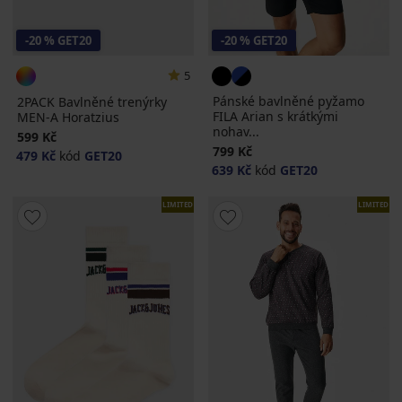
-20 % GET20
-20 % GET20
5
Pánské bavlněné pyžamo
2PACK Bavlněné trenýrky
FILA Arian s krátkými
MEN-A Horatzius
nohav...
599 Kč
799 Kč
479 Kč
kód
GET20
639 Kč
kód
GET20
LIMITED
LIMITED