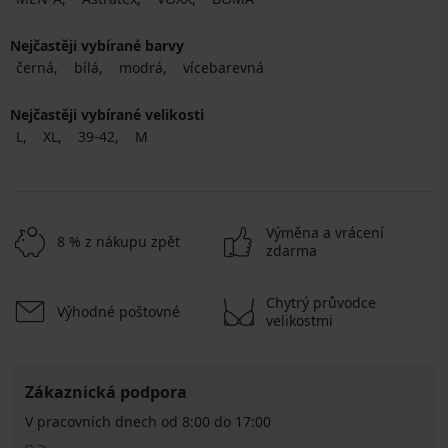
Nejčastěji vybírané barvy
černá
bílá
modrá
vícebarevná
Nejčastěji vybírané velikosti
L
XL
39-42
M
Výměna a vrácení
8 % z nákupu zpět
zdarma
Chytrý průvodce
Výhodné poštovné
velikostmi
Zákaznická podpora
V pracovních dnech od 8:00 do 17:00