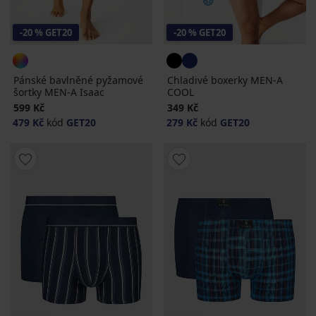
-20 % GET20
-20 % GET20
Pánské bavlněné pyžamové
Chladivé boxerky MEN-A
šortky MEN-A Isaac
COOL
599 Kč
349 Kč
479 Kč
kód
GET20
279 Kč
kód
GET20