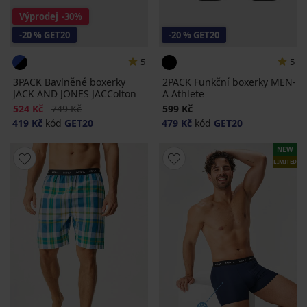
Výprodej
-30%
-20 % GET20
-20 % GET20
5
5
3PACK Bavlněné boxerky
2PACK Funkční boxerky MEN-
JACK AND JONES JACColton
A Athlete
Sleva
Původní cena
524 Kč
749 Kč
599 Kč
419 Kč
kód
GET20
479 Kč
kód
GET20
NEW
LIMITED