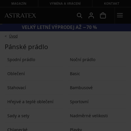
MAGAZÍN
VÝMĚNA A VRÁCENÍ
KONTAKT
VELKÝ LETNÍ VÝPRODEJ AŽ −70 %
Úvod
Pánské prádlo
Spodní prádlo
Noční prádlo
Oblečení
Basic
Stahovací
Bambusové
Hřejivé a teplé oblečení
Sportovní
Sady a sety
Nadměrné velikosti
Chlapecké
Plavky