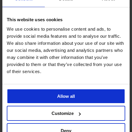
-30%
Výprodej
-40%
-20 % GET20
-20 % GET20
This website uses cookies
We use cookies to personalise content and ads, to
Pánské bavlněné pyžamo
3PACK Bavlněné boxerky
Pedro
Peterson
provide social media features and to analyse our traffic.
Sleva
Původní cena
Sleva
Původní cena
909 Kč
1 299 Kč
419 Kč
699 Kč
We also share information about your use of our site with
727 Kč
kód
GET20
335 Kč
kód
GET20
our social media, advertising and analytics partners who
may combine it with other information that you’ve
LIMITED
LIMITED
provided to them or that they’ve collected from your use
of their services.
Allow all
Customize
Deny