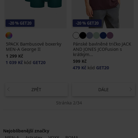
-20 % GET20
-20 % GET20
5PACK Bambusové boxerky
Pánské bavlněné tričko JACK
MEN-A George II
AND JONES JCOFusion s
krátkým...
1 299 Kč
599 Kč
1 039 Kč
kód
GET20
479 Kč
kód
GET20
ZPĚT
DÁLE
Stránka 2/34
Nejoblíbenější značky
MEN-A
Astratex
VOXX
BOMA