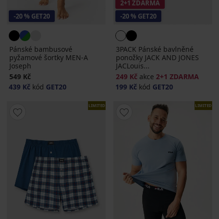
2+1 ZDARMA
-20 % GET20
-20 % GET20
Pánské bambusové
3PACK Pánské bavlněné
pyžamové šortky MEN-A
ponožky JACK AND JONES
Joseph
JACLouis...
549 Kč
249 Kč
akce
2+1 ZDARMA
439 Kč
kód
GET20
199 Kč
kód
GET20
LIMITED
LIMITED