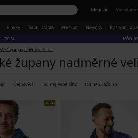
Hledat
Magazín
Výměna a 
Plavky
Noční prádlo
Premium
Novinky
Poslední kus
 −70 %
KÓD B
ské župany nadměrné velikosti
ké župany nadměrné veli
jší
Nejnovější
Od nejlevnějšího
Od nejdražšího
LIMITED