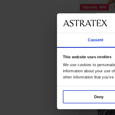
Výprodej
-60%
Hřejivý župan Willi
Sleva
Původní cen
520 Kč
1 299 Kč
Consent
This website uses cookies
We use cookies to personalis
information about your use of
other information that you’ve
Deny