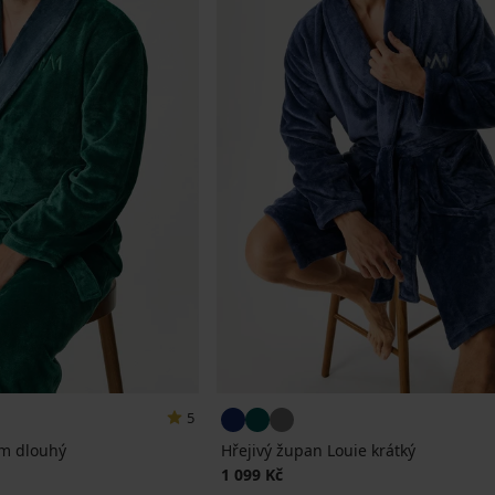
5
am dlouhý
Hřejivý župan Louie krátký
a
1 099 Kč