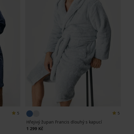
5
5
Hřejivý župan Francis dlouhý s kapucí
1 299 Kč