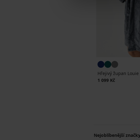
Hřejivý župan Louie 
1 099 Kč
Nejoblíbenější značk