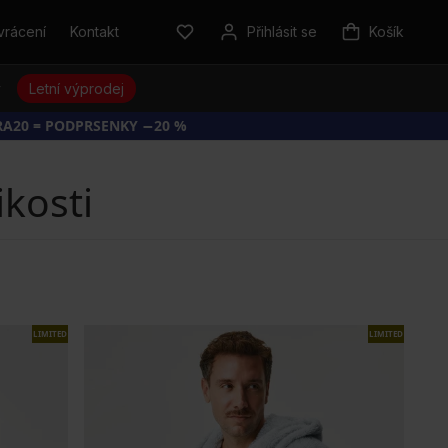
vrácení
Kontakt
Přihlásit se
Košík
y
Letní výprodej
RA20 = PODPRSENKY −20 %
kosti
LIMITED
LIMITED