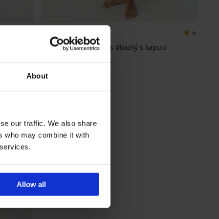
5
5
Hřejivý župan Francis dlouhý s kapucí
1 299 Kč
About
se our traffic. We also share
ers who may combine it with
 services.
Allow all