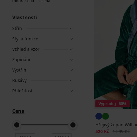
Vlastnosti
Střih
Styl a funkce
Vzhled a vzor
Zapínání
Výstřih
Rukávy
Příležitost
Výprodej
-60%
Cena
Hřejivý župan Willi
Sleva
Původní cen
520 Kč
1 299 Kč