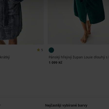
5
krátký
Pánský hřejivý župan Louie dlouhý s
1 099 Kč
y
Nejčastěji vybírané barvy