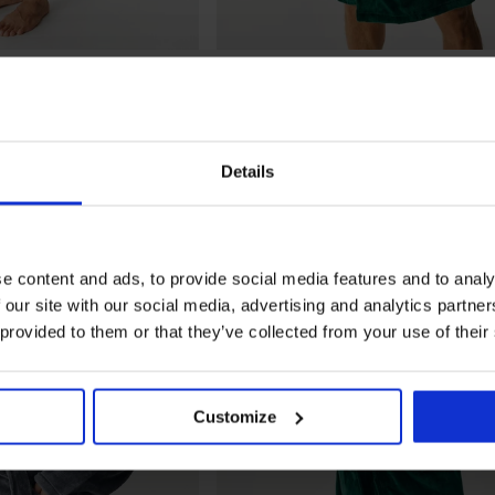
5
am dlouhý
Hřejivý župan Louie krátký
a
1 099 Kč
Details
LIMITED
e content and ads, to provide social media features and to analy
 our site with our social media, advertising and analytics partn
 provided to them or that they’ve collected from your use of their
Customize