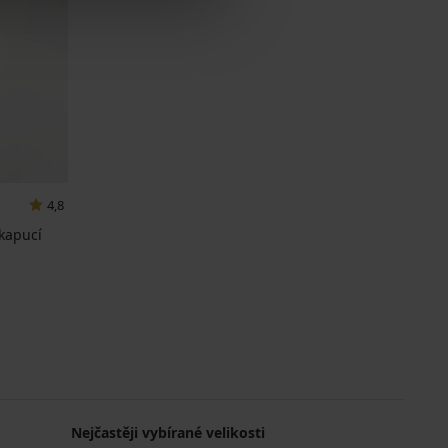
4,8
 kapucí
Nejčastěji vybírané velikosti