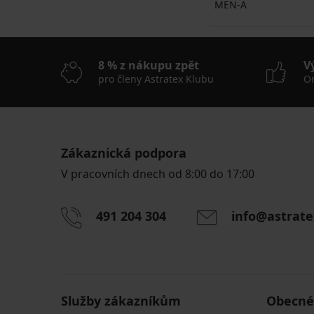
MEN-A
8 % z nákupu zpět
V
pro členy Astratex Klubu
On
Zákaznická podpora
V pracovních dnech od 8:00 do 17:00
491 204 304
info@astrate
Služby zákazníkům
Obecné