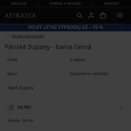
MAGAZÍN
VÝMĚNA A VRÁCENÍ
KONTAKT
VELKÝ LETNÍ VÝPRODEJ AŽ −70 %
Pánské noční prádlo
Pánské župany - barva černá
Froté
S kapucí
Basic
Nadměrné velikosti
Teplé župany
FILTRY
barva:
černá