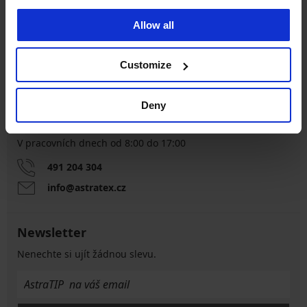
Výměna a vrácení
8 % z nákupu zpět
Allow all
zdarma
Chytrý průvodce
Customize
Výhodné poštovné
velikostmi
Deny
Zákaznická podpora
V pracovních dnech od 8:00 do 17:00
491 204 304
info@astratex.cz
Newsletter
Nenechte si ujít žádnou slevu.