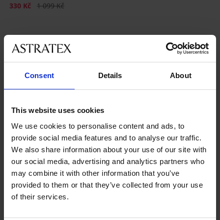
Sleva
Původní cena
330 Kč
1 099 Kč
Consent
Details
About
Nejoblíbenější značky
This website uses cookies
MEN-A
Dorota
We use cookies to personalise content and ads, to
Nejčastěji vybírané barvy
provide social media features and to analyse our traffic.
modrá
šedá
černá
zelená
We also share information about your use of our site with
our social media, advertising and analytics partners who
Nejčastěji vybírané velikosti
may combine it with other information that you’ve
S
L
XXL
XL
provided to them or that they’ve collected from your use
of their services.