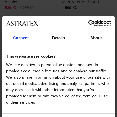
dlouhý
MEN-A Terry s kapucí
Sleva
Původní cena
520 Kč
1 299 Kč
1 599 Kč
Consent
Details
About
This website uses cookies
Nejoblíbenější značky
We use cookies to personalise content and ads, to
MEN-A
Dorota
provide social media features and to analyse our traffic.
We also share information about your use of our site with
Nejčastěji vybírané barvy
modrá
šedá
černá
zelená
our social media, advertising and analytics partners who
may combine it with other information that you’ve
Nejčastěji vybírané velikosti
provided to them or that they’ve collected from your use
S
L
XXL
XL
of their services.