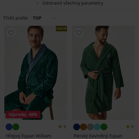
Odstranit všechny parametry
Třídit podle:
TOP
LIMITED
Výprodej
-60%
5
5
Hřejivý župan William
Pánský bavlněný župan