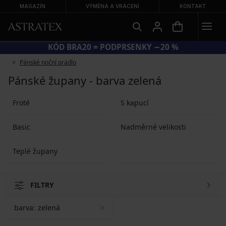
MAGAZÍN
VÝMĚNA A VRÁCENÍ
KONTAKT
KÓD BRA20 = PODPRSENKY −20 %
Pánské noční prádlo
Pánské župany - barva zelená
Froté
S kapucí
Basic
Nadměrné velikosti
Teplé župany
FILTRY
barva:
zelená