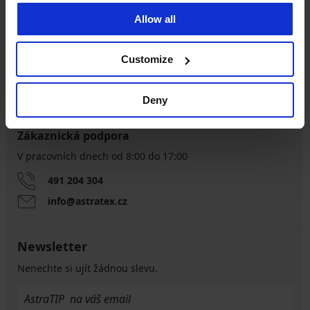
Allow all
Výměna a vrácení
8 % z nákupu zpět
zdarma
Customize
Chytrý průvodce
Výhodné poštovné
velikostmi
Deny
Zákaznická podpora
V pracovních dnech od 8:00 do 17:00
491 204 304
info@astratex.cz
Newsletter
Nenechte si ujít žádnou slevu.