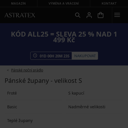
MAGAZÍN
VÝMĚNA A VRÁCENÍ
KONTAKT
KÓD ALL25 = SLEVA 25 % NAD 1
499 Kč
NAKUPOVAT
01
D
00
H
20
M
23
S
Pánské noční prádlo
Pánské župany - velikost S
Froté
S kapucí
Basic
Nadměrné velikosti
Teplé župany