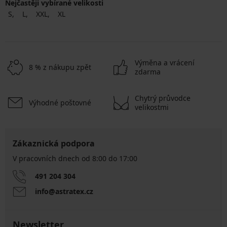
Nejčastěji vybírané velikosti
S
L
XXL
XL
Výměna a vrácení
8 % z nákupu zpět
zdarma
Chytrý průvodce
Výhodné poštovné
velikostmi
Zákaznická podpora
V pracovních dnech od 8:00 do 17:00
491 204 304
info@astratex.cz
Newsletter