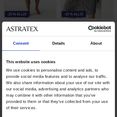
-25 % ALL25
-25 % ALL25
4,8
5
Hřejivý bavlněný župan
Pánský bavlněný župan
MEN-A Terry dlouhý
MEN-A Terry s kapucí
1 399 Kč
1 599 Kč
Consent
Details
About
1 049 Kč
kód
ALL25
1 199 Kč
kód
ALL25
This website uses cookies
LIMITED
We use cookies to personalise content and ads, to
provide social media features and to analyse our traffic.
We also share information about your use of our site with
our social media, advertising and analytics partners who
may combine it with other information that you’ve
provided to them or that they’ve collected from your use
of their services.