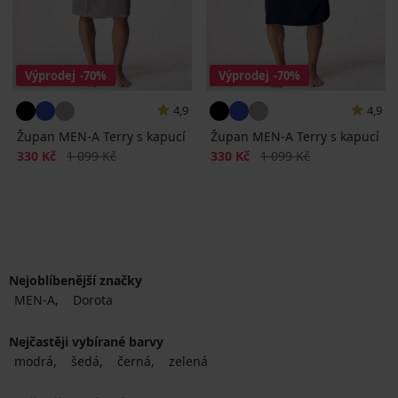
Výprodej
-70%
Výprodej
-70%
4,9
4,9
Župan MEN-A Terry s kapucí
Župan MEN-A Terry s kapucí
Sleva
Původní cena
Sleva
Původní cena
330 Kč
1 099 Kč
330 Kč
1 099 Kč
Nejoblíbenější značky
MEN-A
Dorota
Nejčastěji vybírané barvy
modrá
šedá
černá
zelená