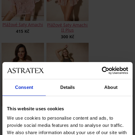
Plážové šaty Amachi
Plážové šaty Amachi
II Plus
415 Kč
300 Kč
Consent
Details
About
This website uses cookies
Plážové šaty Ima
Plážové šaty Amachi
Plus
400 Kč
We use cookies to personalise content and ads, to
500 Kč
provide social media features and to analyse our traffic.
We also share information about your use of our site with