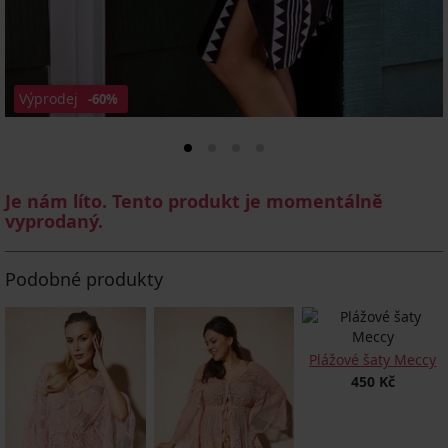
Výprodej
-60%
Je nám líto. Tento produkt je momentálně
vyprodaný.
Podobné produkty
Plážové šaty Meccy
450 Kč