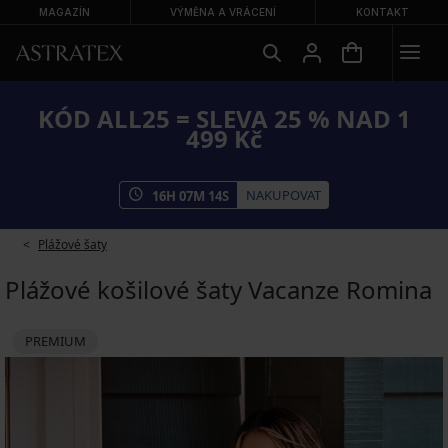
MAGAZÍN
VÝMĚNA A VRÁCENÍ
KONTAKT
KÓD ALL25 = SLEVA 25 % NAD 1
499 Kč
NAKUPOVAT
16
H
07
M
13
S
Plážové šaty
Plážové košilové šaty Vacanze Romina
PREMIUM