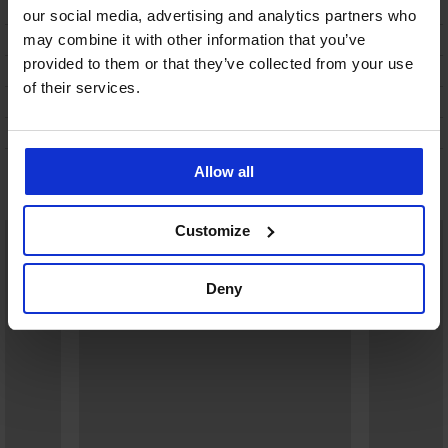
POPIS
our social media, advertising and analytics partners who
DOPRAVA A PLATBA
may combine it with other information that you’ve
provided to them or that they’ve collected from your use
VÝMĚNA
of their services.
ÚDRŽBA A PRANÍ
O ZNAČCE
Allow all
Mohlo by se vám líbit
Customize
Deny