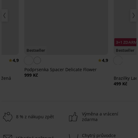
3+1 ZDARM
Bestseller
Bestseller
4,9
4,9
Podprsenka Spacer Delicate Flower
999 Kč
užená
Brazilky La
499 Kč
Výměna a vrácení
8 % z nákupu zpět
zdarma
Chytrý průvodce