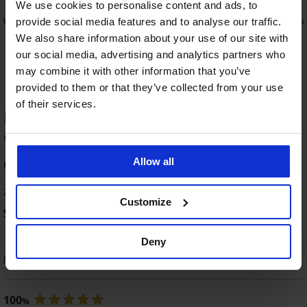
We use cookies to personalise content and ads, to
n Cotton
2PACK Podprsenka Sonia Push-Up
Podprsenka
provide social media features and to analyse our traffic.
Plunge
zmenšující
We also share information about your use of our site with
919 Kč
999 Kč
1 149 Kč
our social media, advertising and analytics partners who
may combine it with other information that you’ve
provided to them or that they’ve collected from your use
of their services.
HODNOCENÍ PRODUKTU Podprsenka
Celeste Push-Up gelová
-30%
Výprodej
-50%
95
Allow all
%
4,9
4,9
5
4,8
5
4,8
23 zákazníků produkt hodnotilo
Customize
95
%
zákazníků produkt doporučuje
Podprsenka
Podprsenka
Bonded
Cabello
BESTSELLER
Micro
Push-
Deny
Podprsenka
Podprsenka
Push-
Up
Podprsenka
Katia
Cleo
Řazení
Up
Michelle
600
vyztužená
Push
s
Push-
Kč
BESTSELLER
s
Up
vyjímatelnými
Up
vyjímatelnými
II
1 199
vy...
Podprsenka
100
749
%
vycpávk...
Kč
979