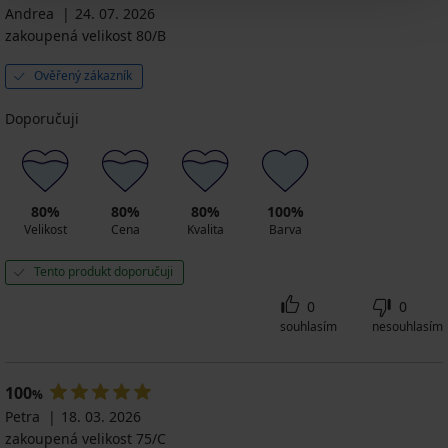
Fantastic
999
Kč
Andrea
24. 07. 2026
1 349
Kč
Double
Kč
zakoupená velikost 80/B
Kč
Push-
1 399
Up
Kč
929
Ověřený zákazník
Kč
Doporučuji
80%
80%
80%
100%
Velikost
Cena
Kvalita
Barva
Tento produkt doporučuji
0
0
souhlasím
nesouhlasím
100
%
Petra
18. 03. 2026
zakoupená velikost 75/C