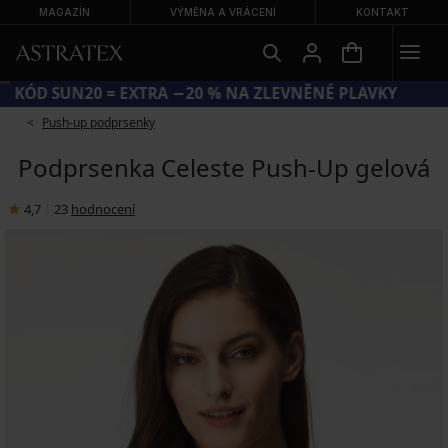
MAGAZÍN
VÝMĚNA A VRÁCENÍ
KONTAKT
KÓD SUN20 = EXTRA −20 % NA ZLEVNĚNÉ PLAVKY
Push-up podprsenky
Podprsenka Celeste Push-Up gelová
4,7
|
23
hodnocení