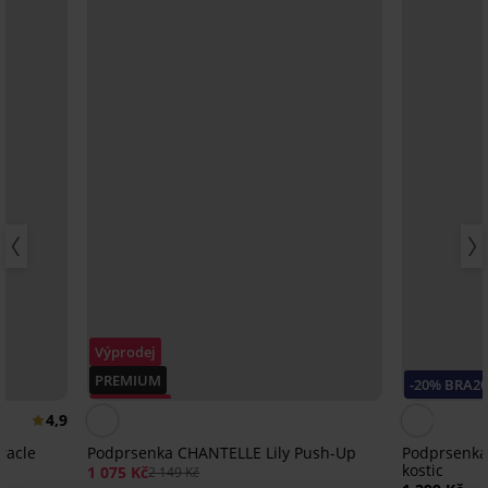
Výprodej
PREMIUM
-20% BRA2
Sleva -50%
4,9
racle
Podprsenka CHANTELLE Lily Push-Up
Podprsenka
kostic
1 075 Kč
2 149 Kč