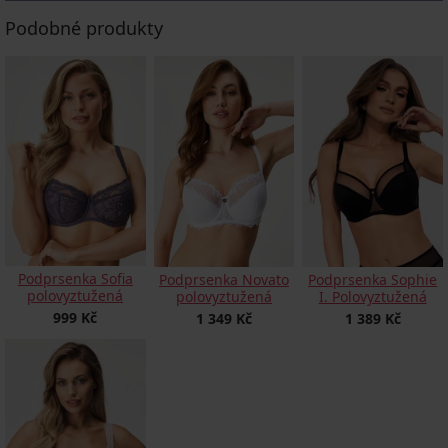
Podobné produkty
Podprsenka Sofia
Podprsenka Novato
Podprsenka Sophie
polovyztužená
polovyztužená
I. Polovyztužená
999 Kč
1 349 Kč
1 389 Kč