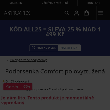
MAGAZÍN
VÝMĚNA A VRÁCENÍ
KONTAKT
KÓD ALL25 = SLEVA 25 % NAD 1
499 Kč
NAKUPOVAT
16
H
17
M
48
S
Polovyztužené podprsenky
Podprsenka Comfort polovyztužená
5
|
7
hodnocení
Výprodej
-70%
Je nám líto. Tento produkt je momentálně
vyprodaný.