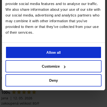
provide social media features and to analyse our traffic.
We also share information about your use of our site with
our social media, advertising and analytics partners who
may combine it with other information that you’ve
provided to them or that they’ve collected from your use
HODNOCENÍ PRODUKTU Podprsenka
of their services.
Comfort polovyztužená
100
%
Allow all
7 zákazníků produkt hodnotilo
100
%
zákazníků produkt doporučuje
Customize
Řazení
Deny
100
%
Jana
12. 05. 2026
zakoupená velikost 80/F