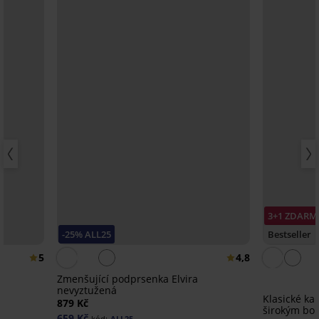
3+1 ZDARM
-25% ALL25
Bestseller
5
4,8
Zmenšující podprsenka Elvira
nevyztužená
Klasické ka
879 Kč
širokým bo
659 Kč
kód:
ALL25