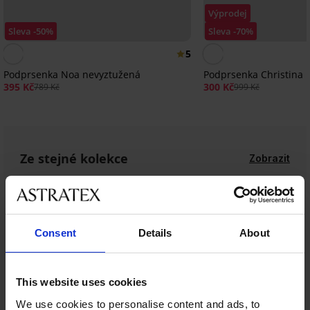
Výprodej
Sleva -50%
Sleva -70%
5
Podprsenka Noa nevyztužená
Podprsenka Christina 
395 Kč
300 Kč
789 Kč
999 Kč
Ze stejné kolekce
Zobrazit
Consent
Details
About
This website uses cookies
We use cookies to personalise content and ads, to