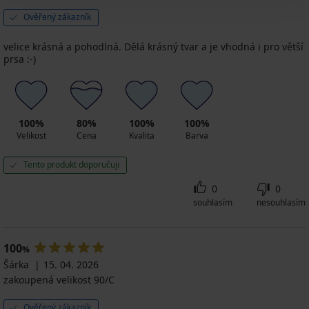
Ověřený zákazník
velice krásná a pohodlná. Dělá krásný tvar a je vhodná i pro větší
prsa :-)
100%
80%
100%
100%
Velikost
Cena
Kvalita
Barva
Tento produkt doporučuji
0
0
souhlasím
nesouhlasím
100
%
Šárka
15. 04. 2026
zakoupená velikost 90/C
Ověřený zákazník