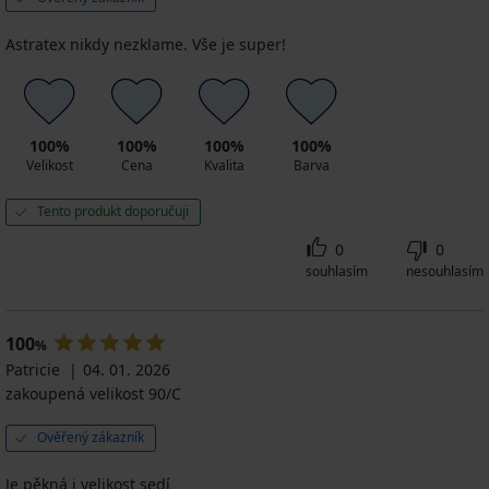
Astratex nikdy nezklame. Vše je super!
100%
100%
100%
100%
Velikost
Cena
Kvalita
Barva
Tento produkt doporučuji
0
0
souhlasím
nesouhlasím
100
%
Patricie
04. 01. 2026
zakoupená velikost 90/C
Ověřený zákazník
Je pěkná i velikost sedí