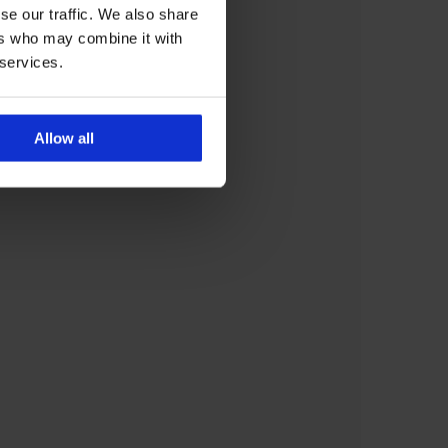
se our traffic. We also share
ers who may combine it with
 services.
Allow all