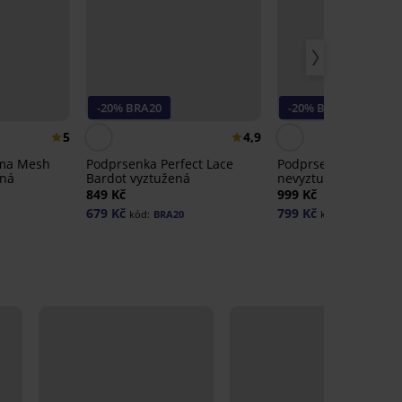
-20% BRA20
-20% BRA20
5
4,9
oma Mesh
Podprsenka Perfect Lace
Podprsenka Vanya
ená
Bardot vyztužená
nevyztužená
849 Kč
999 Kč
679 Kč
799 Kč
kód:
BRA20
kód:
BRA20