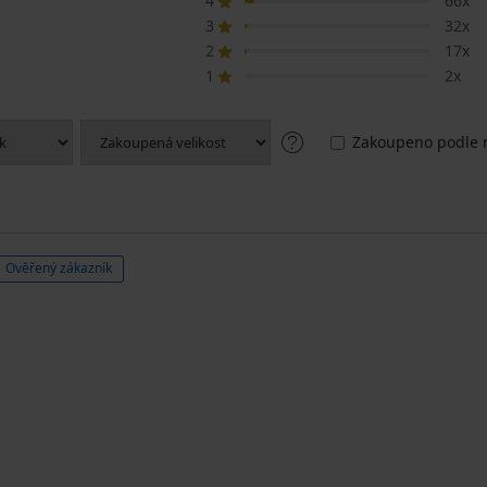
4
66x
3
32x
2
17x
1
2x
Zakoupeno podle r
Ověřený zákazník