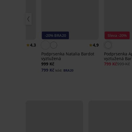
20
-20% BRA20
Sleva -20%
4,3
4,9
a Caressence
Podprsenka Natalia Bardot
Podprsenka A
tužená
vyztužená
vyztužená Bar
999 Kč
799 Kč
999 Kč
799 Kč
BRA20
kód:
BRA20