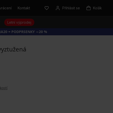
vrácení
Kontakt
Přihlásit se
Košík
y
Letní výprodej
RA20 = PODPRSENKY −20 %
vyztužená
kostí