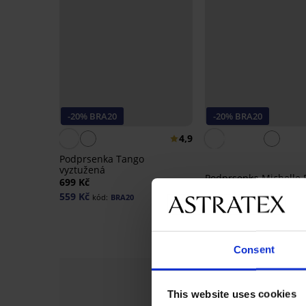
-20% BRA20
-20% BRA20
4,9
Podprsenka Tango
vyztužená
Podprsenka Michelle 
699 Kč
vyztužená
559 Kč
kód:
BRA20
769 Kč
615 Kč
kód:
BRA20
Consent
This website uses cookies