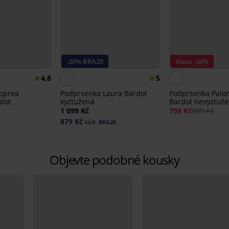
-20% BRA20
Sleva -20%
4,8
5
pprea
Podprsenka Laura Bardot
Podprsenka Pal
dot
vyztužená
Bardot nevyztuž
1 099 Kč
799 Kč
999 Kč
879 Kč
kód:
BRA20
Objevte podobné kousky