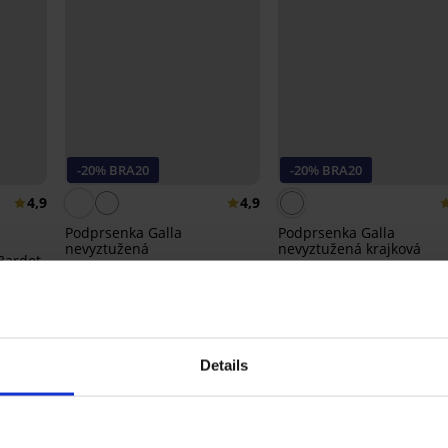
-20% BRA20
-20% BRA20
4,9
4,9
Podprsenka Galla
Podprsenka Galla
nevyztužená
nevyztužená krajková
Bardot
899 Kč
899 Kč
719 Kč
719 Kč
kód:
BRA20
kód:
BRA20
Details
Ze stejné kolekce