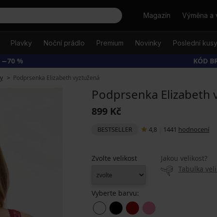
Hledat
Magazín
Výměna a 
Plavky
Noční prádlo
Premium
Novinky
Poslední kus
 −70 %
KÓD B
y
Podprsenka Elizabeth vyztužená
Podprsenka Elizabeth 
899 Kč
BESTSELLER
4,8
|
1441
hodnocení
Zvolte velikost
Jakou velikost?
Tabulka veli
Vyberte barvu: