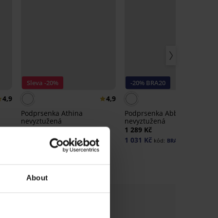
Sleva -20%
-20% BRA20
4,9
4,9
4,
Podprsenka Athina
Podprsenka Abby
nevyztužená
nevyztužená
999 Kč
1 249 Kč
1 289 Kč
1 031 Kč
kód:
BRA20
About