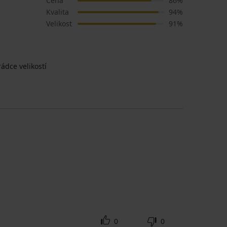
Cena
86%
Kvalita
94%
Velikost
91%
ádce velikostí
0
0