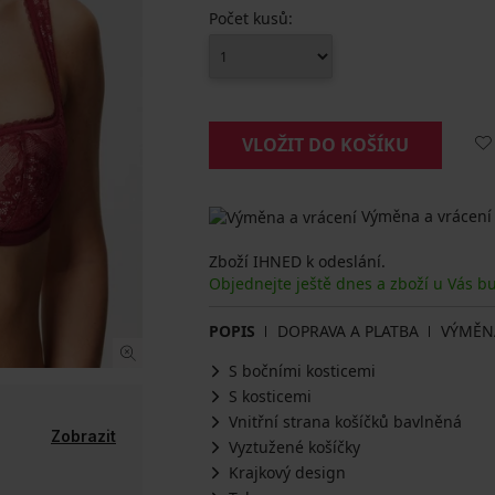
Počet kusů:
VLOŽIT DO KOŠÍKU
Výměna a vrácení
Zboží IHNED k odeslání.
Objednejte ještě dnes a zboží u Vás b
POPIS
DOPRAVA A PLATBA
VÝMĚN
S bočními kosticemi
S kosticemi
Vnitřní strana košíčků bavlněná
Zobrazit
Vyztužené košíčky
Krajkový design