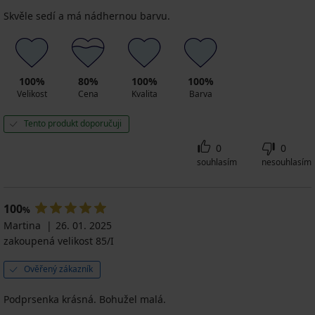
Skvěle sedí a má nádhernou barvu.
100%
80%
100%
100%
Velikost
Cena
Kvalita
Barva
Tento produkt doporučuji
0
0
souhlasím
nesouhlasím
100
%
Martina
26. 01. 2025
zakoupená velikost 85/I
Ověřený zákazník
Podprsenka krásná. Bohužel malá.