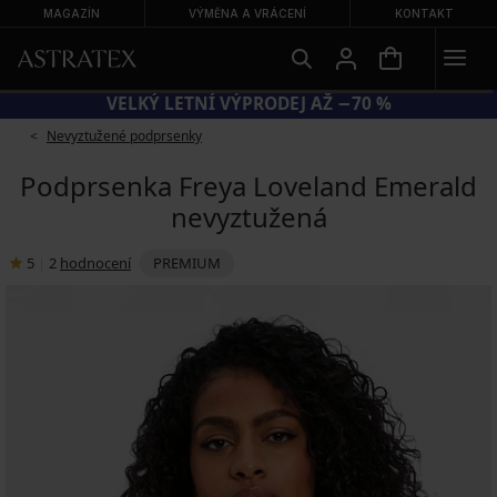
MAGAZÍN
VÝMĚNA A VRÁCENÍ
KONTAKT
KÓD BRA20 = PODPRSENKY −20 %
Nevyztužené podprsenky
Podprsenka Freya Loveland Emerald
nevyztužená
5
|
2
hodnocení
PREMIUM