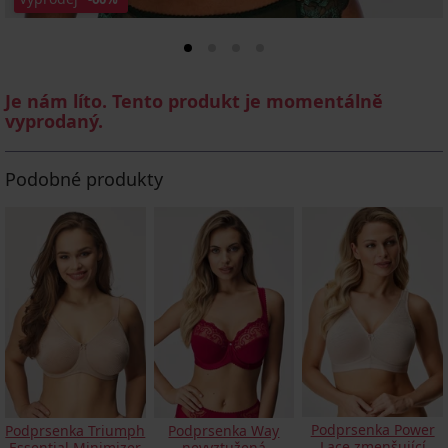
Je nám líto. Tento produkt je momentálně
vyprodaný.
Podobné produkty
Podprsenka Power
Podprsenka Triumph
Podprsenka Way
Lace zmenšující
Essential Minimizer
nevyztužená