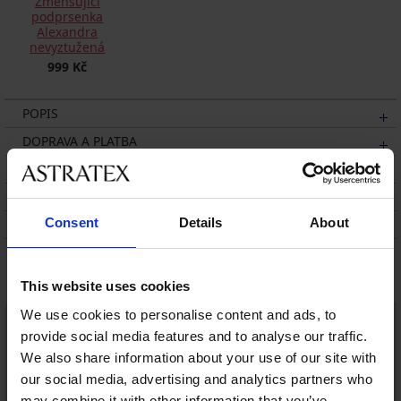
Zmenšující
podprsenka
Alexandra
nevyztužená
999 Kč
POPIS
DOPRAVA A PLATBA
VÝMĚNA
ÚDRŽBA A PRANÍ
Consent
Details
About
O ZNAČCE
Mohlo by se vám líbit
This website uses cookies
We use cookies to personalise content and ads, to
provide social media features and to analyse our traffic.
We also share information about your use of our site with
our social media, advertising and analytics partners who
may combine it with other information that you’ve