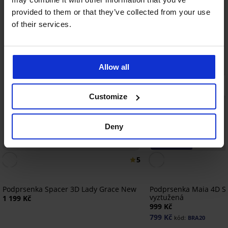
provided to them or that they’ve collected from your use
of their services.
Allow all
Customize
Deny
Bestseller
-20% BRA20
5
Podprsenka Spacer 3D Lady Grace New
Podprsenka Maia 4D So
vyztužená
1 199 Kč
999 Kč
799 Kč
kód:
BRA20