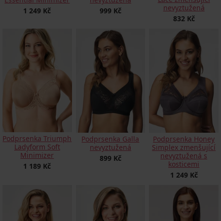
nevyztužená
1 249 Kč
999 Kč
832 Kč
Podprsenka Triumph
Podprsenka Galla
Podprsenka Honey
Ladyform Soft
nevyztužená
Simplex zmenšující
Minimizer
nevyztužená s
899 Kč
kosticemi
1 189 Kč
1 249 Kč