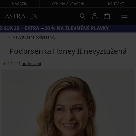
MAGAZÍN
VÝMĚNA A VRÁCENÍ
KONTAKT
KÓD SUN20 = EXTRA −20 % NA ZLEVNĚNÉ PLAVKY
Nevyztužené podprsenky
Podprsenka Honey II nevyztužená
4,9
|
21
hodnocení