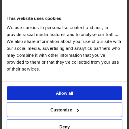
This website uses cookies
We use cookies to personalise content and ads, to
4,8
4,8
4,7
provide social media features and to analyse our traffic.
We also share information about your use of our site with
our social media, advertising and analytics partners who
Podprsenka
Maja
may combine it with other information that you’ve
Podprsenka
BESTSELLER
582
Michelle
provided to them or that they’ve collected from your use
nevyztužená
Podprsenka
nevyztužená
bez
of their services.
Luisse
1 399
kostic
nevyztužená
Kč
1 299
1 499
Kč
Kč
Allow all
Customize
Deny