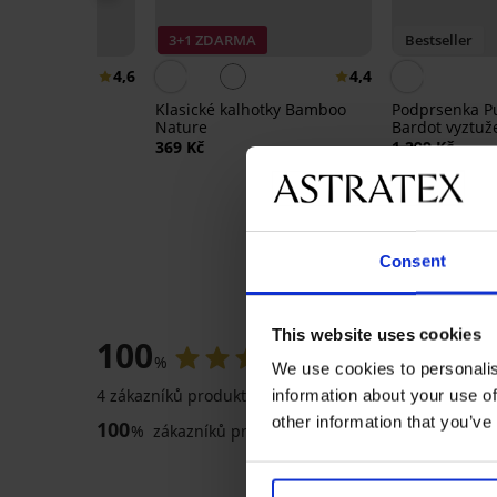
RMA
3+1 ZDARMA
Bestseller
4,6
4,4
ické kalhotky
Klasické kalhotky Bamboo
Podprsenka Pu
Nature
Bardot vyztuž
369 Kč
1 299 Kč
Consent
HODNOC
This website uses cookies
100
%
We use cookies to personalis
4 zákazníků produkt hodnotilo
information about your use of
other information that you’ve
100
%
zákazníků produkt doporučuje