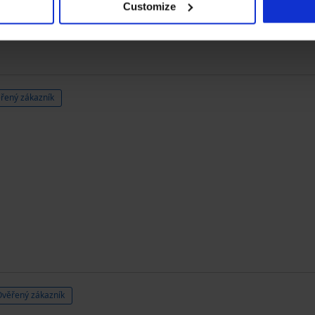
Customize
Zakoupeno podle r
řený zákazník
Ověřený zákazník