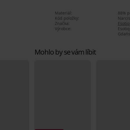
Materiál
88% p
Kód položky
Narci
Značka
Esotiq
Výrobce
Esoti
Gdańsk
Mohlo by se vám líbit