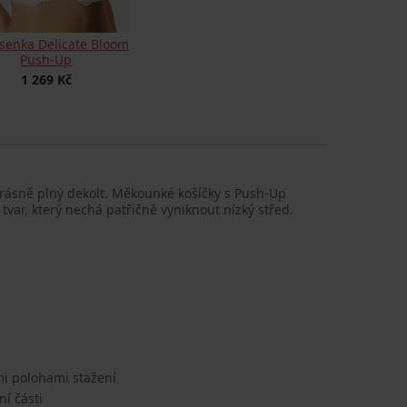
senka Delicate Bloom
Push-Up
1 269 Kč
ásně plný dekolt. Měkounké košíčky s Push-Up
 tvar, který nechá patřičně vyniknout nízký střed.
mi polohami stažení
í části