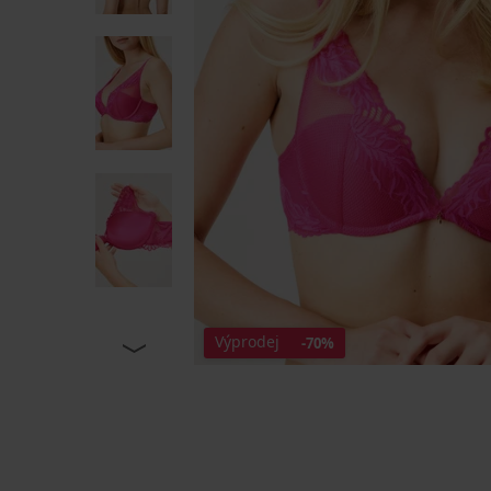
Výprodej
-70%