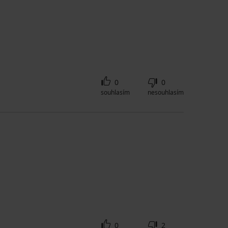
0
0
souhlasím
nesouhlasím
0
2