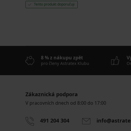
Tento produkt doporučuji
8 % z nákupu zpět
V
pro členy Astratex Klubu
On
Zákaznická podpora
V pracovních dnech od 8:00 do 17:00
491 204 304
info@astrate