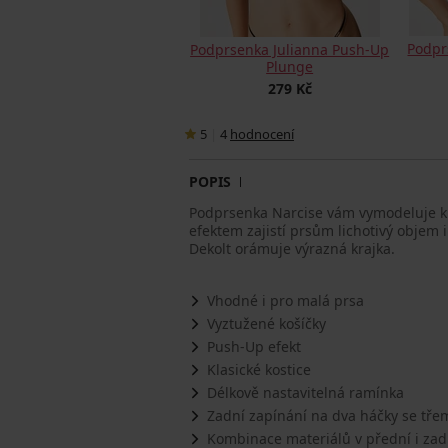
Podpr
Podprsenka Julianna Push-Up
Plunge
279 Kč
5
|
4
hodnocení
POPIS
Podprsenka Narcise vám vymodeluje kr
efektem zajistí prsům lichotivý objem i
Dekolt orámuje výrazná krajka.
Vhodné i pro malá prsa
Vyztužené košíčky
Push-Up efekt
Klasické kostice
Délkově nastavitelná ramínka
Zadní zapínání na dva háčky se tře
Kombinace materiálů v přední i zadn