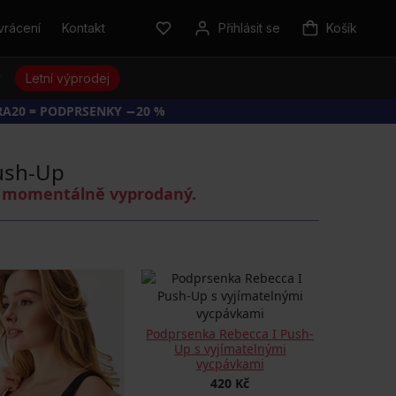
vrácení
Kontakt
Přihlásit se
Košík
y
Letní výprodej
RA20 = PODPRSENKY −20 %
ush-Up
je momentálně vyprodaný.
Podprsenka Rebecca I Push-
Up s vyjímatelnými
vycpávkami
420 Kč