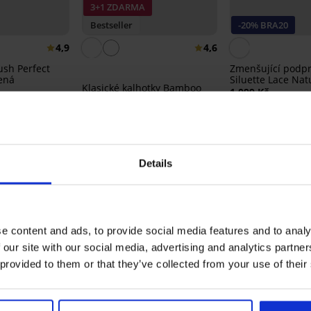
3+1 ZDARMA
Bestseller
-20% BRA20
4,9
4,6
sh Perfect
Zmenšující podp
ená
Siluette Lace Nat
Klasické kalhotky Bamboo
nevyztužená
1 099 Kč
Nature se širokým bokem
879 Kč
kód:
BRA20
369 Kč
Details
ENÍ PRODUKTU Podprsenka Narcise 
5
4x
e content and ads, to provide social media features and to analy
4
0x
 our site with our social media, advertising and analytics partn
3
0x
 provided to them or that they’ve collected from your use of their
2
0x
1
0x