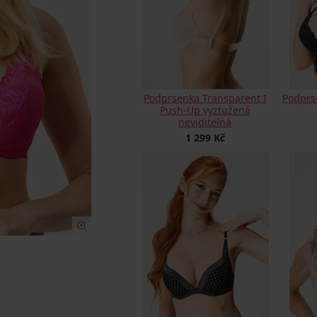
Podprsenka Transparent I
Podprs
Push-Up vyztužená
neviditelná
1 299 Kč