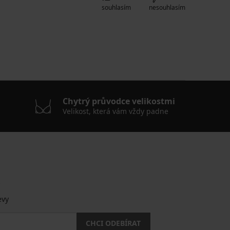
souhlasím
nesouhlasím
Chytrý průvodce velikostmi
Velikost, která vám vždy padne
.
evy
CHCI ODEBÍRAT