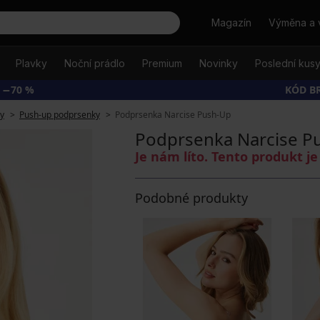
Hledat
Magazín
Výměna a 
Plavky
Noční prádlo
Premium
Novinky
Poslední kus
 −70 %
KÓD B
y
Push-up podprsenky
Podprsenka Narcise Push-Up
Podprsenka Narcise P
Je nám líto. Tento produkt 
Podobné produkty