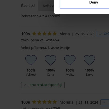
Deny
Řadit od
Zobrazeno
4
z 4 recenzí
100
Alena
25. 05. 2025
Ově
%
zakoupená velikost 65/C
Velmi příjemná, krásné tvarije
100%
100%
100%
100%
Velikost
Cena
Kvalita
Barva
Tento produkt doporučuji
100
Monika
21. 11. 2024
%
zakoupená velikost 75/B