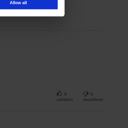
Allow all
ádce velikostí
0
0
souhlasím
nesouhlasím