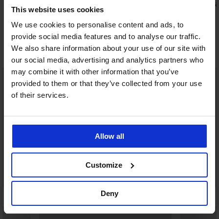
e
Podprsenka Bellinda Cotton Bra
Podprsenka
This website uses cookies
nevyztužená
bez kostic
499 Kč
1 199 Kč
We use cookies to personalise content and ads, to
399 Kč
959 Kč
kód:
BRA20
kód:
provide social media features and to analyse our traffic.
We also share information about your use of our site with
Objevte podobné kousky
our social media, advertising and analytics partners who
may combine it with other information that you’ve
NEW
provided to them or that they’ve collected from your use
LIMITED
of their services.
Allow all
Customize
Deny