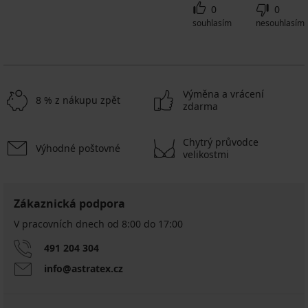
0
0
souhlasím
nesouhlasím
Výměna a vrácení
8 % z nákupu zpět
zdarma
Chytrý průvodce
Výhodné poštovné
velikostmi
Zákaznická podpora
V pracovních dnech od 8:00 do 17:00
491 204 304
info@astratex.cz