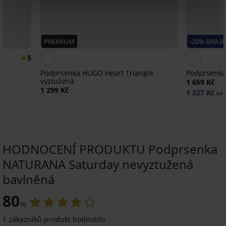
PREMIUM
-20% BRA2
5
Podprsenka HUGO Heart Triangle
Podprsenka
vyztužená
1 659 Kč
1 299 Kč
1 327 Kč
kód
HODNOCENÍ PRODUKTU Podprsenka
NATURANA Saturday nevyztužená
bavlněná
Výprodej
-20 % BRA20
-20 % BRA20
-20 % BRA20
-30%
80
4,8
4,8
4,8
4,7
4,8
4,9
4,7
%
1 zákazníků produkt hodnotilo