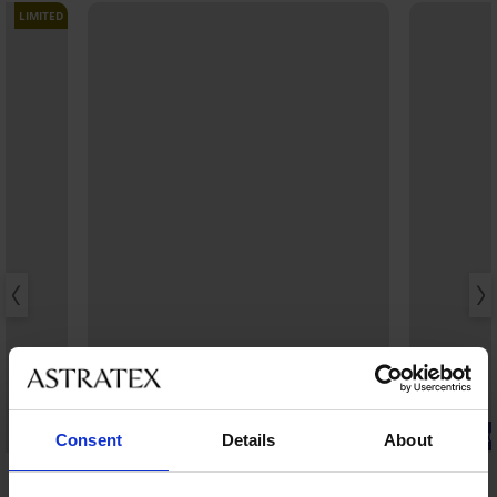
LIMITED
-20% BRA20
-20% BRA20
Consent
Details
About
5
4,8