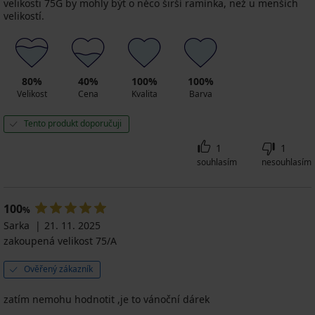
velikosti 75G by mohly být o něco širší ramínka, než u menších
velikostí.
80%
40%
100%
100%
Velikost
Cena
Kvalita
Barva
Tento produkt doporučuji
1
1
souhlasím
nesouhlasím
100
%
Sarka
21. 11. 2025
zakoupená velikost 75/A
Ověřený zákazník
zatím nemohu hodnotit ,je to vánoční dárek