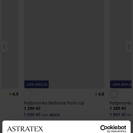
-20% BRA20
-20% BRA20
4,9
4,8
Podprsenka Bethanie Push-Up
Podprsenka
1 299 Kč
1 289 Kč
1 039 Kč
1 031 Kč
kód:
BRA20
kód