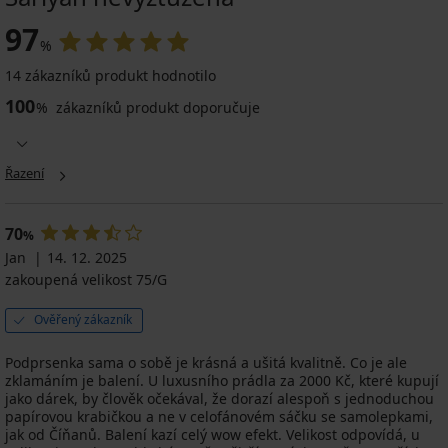
97
%
14 zákazníků produkt hodnotilo
100
%
zákazníků produkt doporučuje
Řazení
70
%
Jan
14. 12. 2025
zakoupená velikost 75/G
Ověřený zákazník
Podprsenka sama o sobě je krásná a ušitá kvalitně. Co je ale
zklamáním je balení. U luxusního prádla za 2000 Kč, které kupují
jako dárek, by člověk očekával, že dorazí alespoň s jednoduchou
papírovou krabičkou a ne v celofánovém sáčku se samolepkami,
jak od Číňanů. Balení kazí celý wow efekt. Velikost odpovídá, u