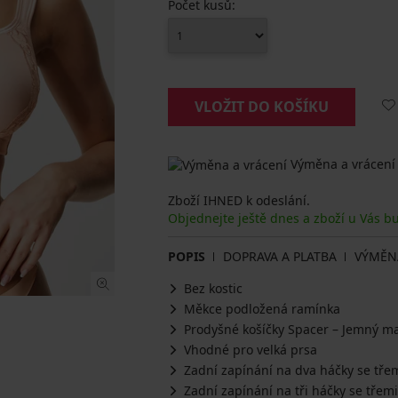
Počet kusů:
VLOŽIT DO KOŠÍKU
Výměna a vrácení
Zboží IHNED k odeslání.
Objednejte ještě dnes a zboží u Vás b
POPIS
DOPRAVA A PLATBA
VÝMĚN
Bez kostic
Měkce podložená ramínka
Prodyšné košíčky Spacer – Jemný ma
Vhodné pro velká prsa
Zadní zapínání na dva háčky se tře
Zadní zapínání na tři háčky se třem