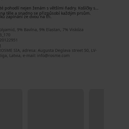
é pohodlí nejen ženám s většími ňadry. Košíčky s
é na těle a snadno se přizpůsobí každým prsům.
čků zapínání ze dvou na tři.
olyamid, 9% Bavlna, 9% Elastan, 7% Viskóza
3_170
20122951
e
OSME SIA, adresa: Augusta Deglava street 50, LV-
iga, Latvia, e-mail: info@rosme.com