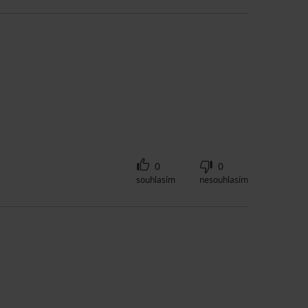
0
0
souhlasím
nesouhlasím