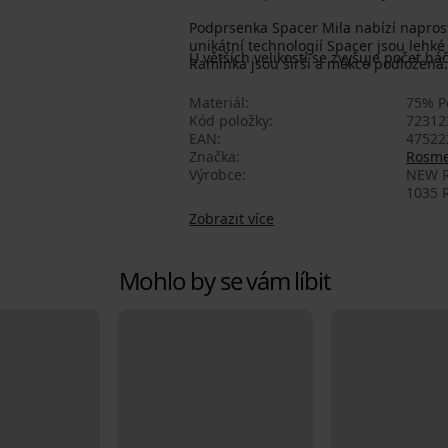
Podprsenka Spacer Mila nabízí naprost
unikátní technologií Spacer jsou lehk
U větších velikostí se zvyšuje počet há
Ramínka jsou širší a měkce podložená.
Materiál
75% P
Kód položky
72312
EAN
47522
Značka
Rosm
Výrobce
NEW R
1035 R
Zobrazit více
Mohlo by se vám líbit