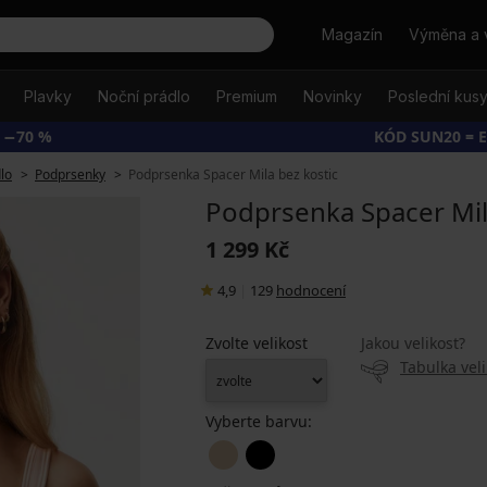
Hledat
Magazín
Výměna a 
Plavky
Noční prádlo
Premium
Novinky
Poslední kus
 −70 %
KÓD SUN20 = 
lo
Podprsenky
Podprsenka Spacer Mila bez kostic
Podprsenka Spacer Mil
1 299 Kč
4,9
|
129
hodnocení
Zvolte velikost
Jakou velikost?
Tabulka veli
Vyberte barvu: