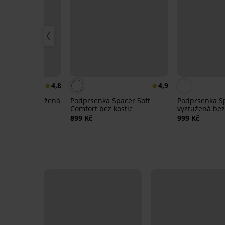
4,8
4,9
 Eloisa vyztužená
Podprsenka Spacer Soft
Podprsenka S
Comfort bez kostic
vyztužená bez
899 Kč
999 Kč