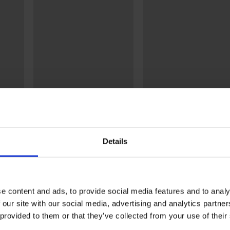
4,9
4,9
Zmenšující podprsenka
Stahovací tílko Sculpting
cí
Powerlace nevyztužená
1 149 Kč
1 399 Kč
Details
Í PRODUKTU Podprsenka Spacer Mila b
e content and ads, to provide social media features and to analy
 our site with our social media, advertising and analytics partn
5
125x
4
3x
 provided to them or that they’ve collected from your use of their
3
1x