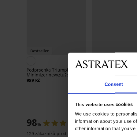
Bestseller
4,9
Podprsenka Triumph Lovely
Podprsenka Sofia
Minimizer nevyztužená
nevyztužená zmenšují
989 Kč
1 199 Kč
Consent
This website uses cookies
HODNOCEN
We use cookies to personalis
98
information about your use of
%
other information that you’ve
129 zákazníků produkt hodnotilo