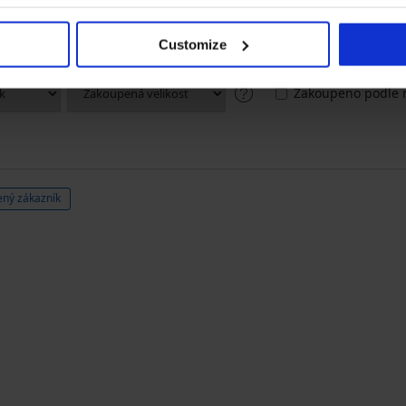
2
0x
1
0x
Customize
Zakoupeno podle r
ný zákazník