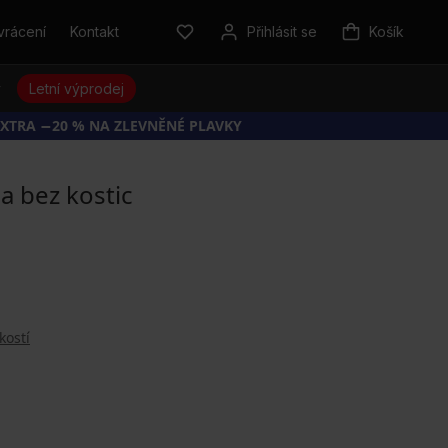
vrácení
Kontakt
Přihlásit se
Košík
y
Letní výprodej
EXTRA −20 % NA ZLEVNĚNÉ PLAVKY
a bez kostic
kostí