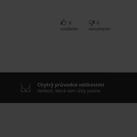
0
0
souhlasím
nesouhlasím
Chytrý průvodce velikostmi
Velikost, která vám vždy padne
.