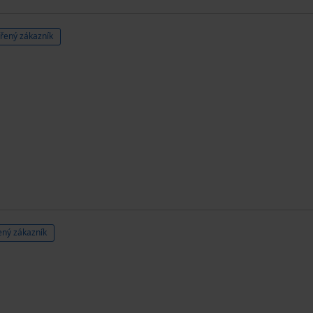
řený zákazník
ný zákazník