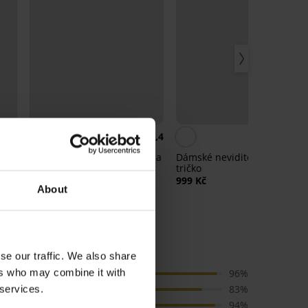
5
4,4
4,
Nalepovací podprsenka Gala
Dámské neviditelné spodní
tričko
1 049 Kč
999 Kč
About
ez kostic
se our traffic. We also share
ers who may combine it with
Barva
96%
Cena
83%
 services.
Kvalita
94%