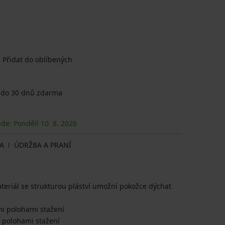
Přidat do oblíbených
 do 30 dnů zdarma
ude: Pondělí
10. 8.
2026
A
ÚDRŽBA A PRANÍ
teriál se strukturou pláství umožní pokožce dýchat
mi polohami stažení
i polohami stažení