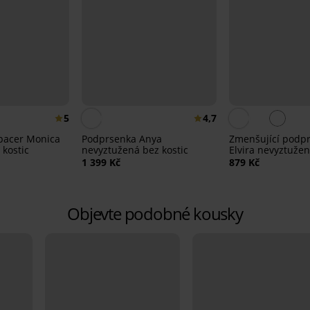
5
4,7
pacer Monica
Podprsenka Anya
Zmenšující podp
 kostic
nevyztužená bez kostic
Elvira nevyztuže
1 399 Kč
879 Kč
Objevte podobné kousky