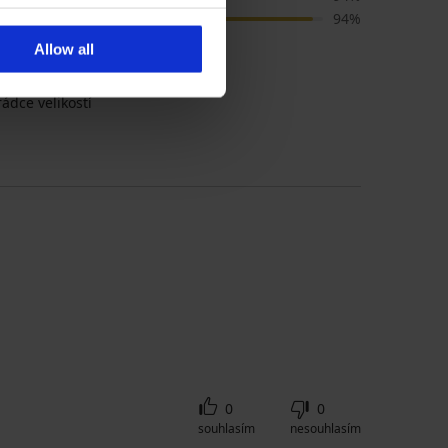
Velikost
94%
Allow all
ádce velikostí
0
0
souhlasím
nesouhlasím